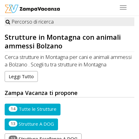
Toggle
navigat
Percorso di ricerca
STRUTTURE
Strutture in
Montagna
con animali
A
ammessi Bolzano
DOG
Cerca strutture in Montagna per cani e animali ammessi
a Bolzano . Scegli tu tra strutture in Montagna
specializzate e premiate da Zampa Vacanza o in
Leggi Tutto
LUOGHI
Montagna che accettano cani, gatti e altri animali a
Bolzano
A
Zampa Vacanza ti propone
DOG
14
Tutte le Strutture
OFFERTE
13
Strutture A DOG
A
13
Strutture Eccellenze A DOG