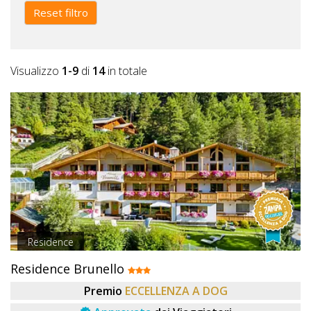
Lavora
Reset filtro
con
Noi
Visualizzo
1-9
di
14
in totale
Inserisci
Attività
Accedi
/
Registrati
Residence
Residence Brunello
Premio
ECCELLENZA A DOG