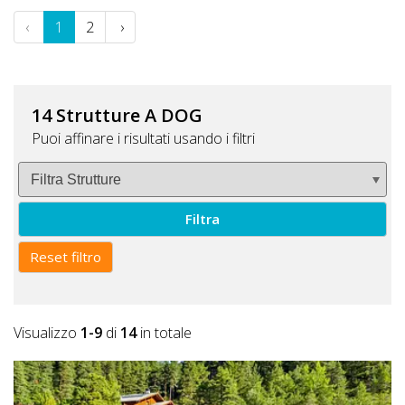
‹
1
2
›
14 Strutture A DOG
Puoi affinare i risultati usando i filtri
Filtra
Reset filtro
Visualizzo
1-9
di
14
in totale