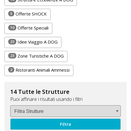
DOG
5
Offerte SHOCK
10
Offerte Speciali
INFO
A
23
Idee Viaggio A DOG
DOG
23
Zone Turistiche A DOG
2
Ristoranti Animali Ammessi
CHIEDI
CODICE
SCONTO
14 Tutte le Strutture
Puoi affinare i risultati usando i filtri
Video
Tutorial
Filtra