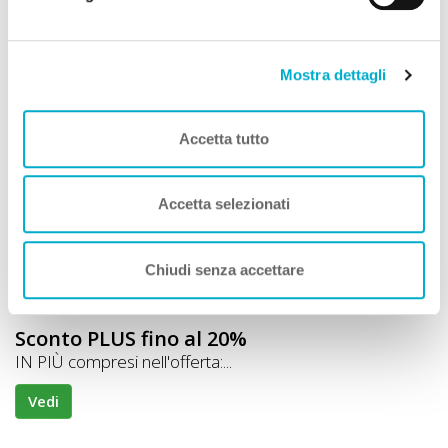
Mostra dettagli
Hotel
Accetta tutto
Hotel Alpenrose
Premio
ECCELLENZA A DOG
San Valentino Alla Muta (Bolzano) Trentino Alto Adige
Accetta selezionati
Animali Ammessi:
Servizi Speciali A DOG:
Chiudi senza accettare
Ideale Per:
Sconto PLUS fino al 20%
IN PIÙ compresi nell'offerta:...
Vedi