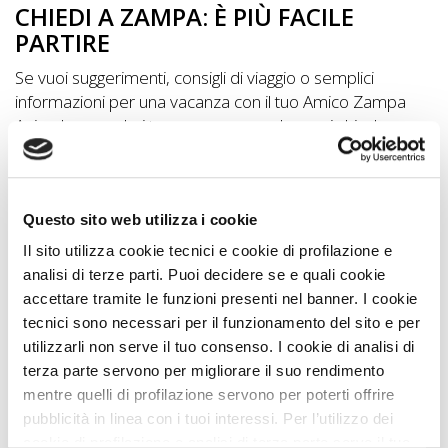
CHIEDI A ZAMPA: È PIÙ FACILE
DOG
PARTIRE
Se vuoi suggerimenti, consigli di viaggio o semplici
INFO
informazioni per una vacanza con il tuo Amico Zampa
Animale e non hai tempo per cercarle, puoi chiedere
A
Gratuitamente a Zampa quello che desideri.
DOG
Compila il form di contatto
e Zampa Vacanza ti
risponderà il prima possibile
Questo sito web utilizza i cookie
CHIEDI
Il sito utilizza cookie tecnici e cookie di profilazione e
Ricordati di specificare dove vorresti andare, il
CODICE
analisi di terze parti. Puoi decidere se e quali cookie
tipo di animale e la taglia.
accettare tramite le funzioni presenti nel banner. I cookie
SCONTO
tecnici sono necessari per il funzionamento del sito e per
utilizzarli non serve il tuo consenso. I cookie di analisi di
Video
terza parte servono per migliorare il suo rendimento
Tutorial
mentre quelli di profilazione servono per poterti offrire
pubblicità in linea con i tuoi interessi. Per l’utilizzo dei
cookie di profilazione e analisi di terza parte serve il tuo