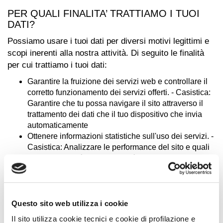
PER QUALI FINALITA’ TRATTIAMO I TUOI
DATI?
Possiamo usare i tuoi dati per diversi motivi legittimi e
scopi inerenti alla nostra attività. Di seguito le finalità
per cui trattiamo i tuoi dati:
Garantire la fruizione dei servizi web e controllare il
corretto funzionamento dei servizi offerti. - Casistica:
Garantire che tu possa navigare il sito attraverso il
trattamento dei dati che il tuo dispositivo che invia
automaticamente
Ottenere informazioni statistiche sull'uso dei servizi. -
Casistica: Analizzare le performance del sito e quali
pagine sono più visitate, qual è il numero di visitatori
per fascia oraria o giornaliera, quali le aree
geografiche di provenienza, ecc. Per saperne di più
leggi l’informativa cookie.
Obblighi di legge - Casistica: Rivelare dati e
Questo sito web utilizza i cookie
informazioni a autorità competenti, ad autorità di
Il sito utilizza cookie tecnici e cookie di profilazione e