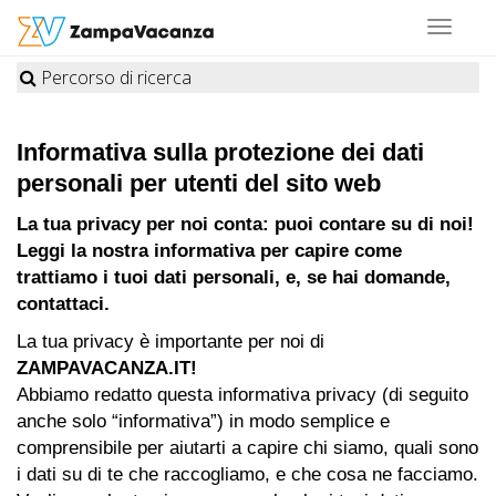
Toggle
navigat
Percorso di ricerca
STRUTTURE
A
Informativa sulla protezione dei dati
personali per utenti del sito web
DOG
La tua privacy per noi conta: puoi contare su di noi!
Leggi la nostra informativa per capire come
LUOGHI
trattiamo i tuoi dati personali, e, se hai domande,
contattaci.
A
La tua privacy è importante per noi di
DOG
ZAMPAVACANZA.IT!
Abbiamo redatto questa informativa privacy (di seguito
anche solo “informativa”) in modo semplice e
OFFERTE
comprensibile per aiutarti a capire chi siamo, quali sono
A
i dati su di te che raccogliamo, e che cosa ne facciamo.