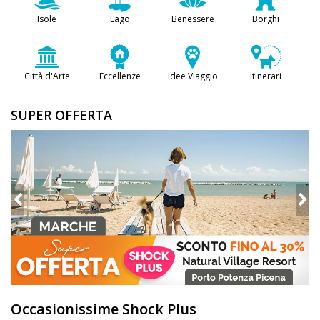
DOG
Isole
Lago
Benessere
Borghi
INFO
Città d'Arte
Eccellenze
Idee Viaggio
Itinerari
A
SUPER OFFERTA
DOG
CHIEDI
CODICE
SCONTO
Video
Tutorial
Occasionissime Shock Plus