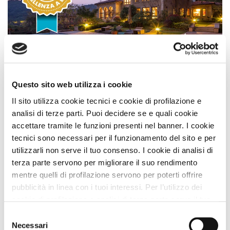
Il meglio del meglio
delle
strutture PET friendly
per
Questo sito web utilizza i cookie
una vacanza perfetta.
Il sito utilizza cookie tecnici e cookie di profilazione e
analisi di terze parti. Puoi decidere se e quali cookie
In soli 3 Secondi
accettare tramite le funzioni presenti nel banner. I cookie
tecnici sono necessari per il funzionamento del sito e per
utilizzarli non serve il tuo consenso. I cookie di analisi di
terza parte servono per migliorare il suo rendimento
mentre quelli di profilazione servono per poterti offrire
pubblicità in linea con i tuoi interessi. Per l’utilizzo dei
cookie di profilazione e analisi di terza parte serve il tuo
consenso. Se chiudi il banner cliccando sul tasto “Chiudi
Selezione
senza accettare” verranno installati solo i cookie tecnici.
Necessari
del