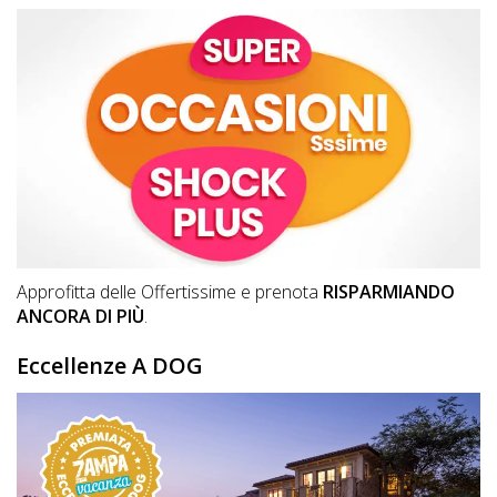
Lavora
con
Noi
Inserisci
Attività
Accedi
Approfitta delle Offertissime e prenota
RISPARMIANDO
/
ANCORA DI PIÙ
.
Registrati
Eccellenze A DOG