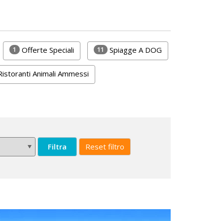
1
11
Offerte Speciali
Spiagge A DOG
istoranti Animali Ammessi
Filtra
Reset filtro