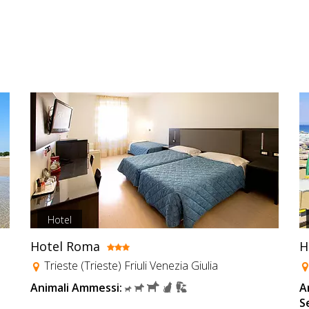
Hotel
Hotel Roma
H
Trieste (Trieste) Friuli Venezia Giulia
Animali Ammessi:
A
S