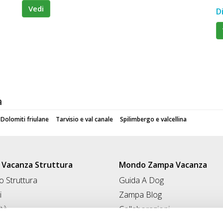
Vedi
D
a
Dolomiti friulane
Tarvisio e val canale
Spilimbergo e valcellina
Vacanza Struttura
Mondo Zampa Vacanza
 Struttura
Guida A Dog
i
Zampa Blog
ità
Collaborazioni