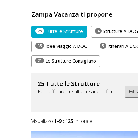
DOG
Zampa Vacanza ti propone
INFO
25
4
Tutte le Strutture
Strutture A DOG
A
35
5
Idee Viaggio A DOG
Itinerari A DO
DOG
21
Le Strutture Consigliano
CHIEDI
25 Tutte le Strutture
CODICE
Puoi affinare i risultati usando i filtri
SCONTO
Video
Visualizzo
1-9
di
25
in totale
Tutorial