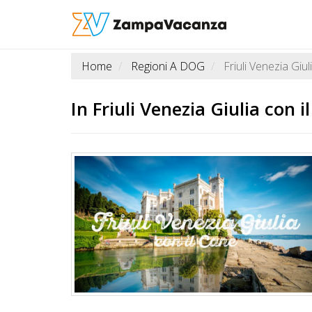
Home
Regioni A DOG
Friuli Venezia Giul
STRUTTURE
A
In
Friuli Venezia Giulia
con il
DOG
LUOGHI
A
DOG
OFFERTE
A