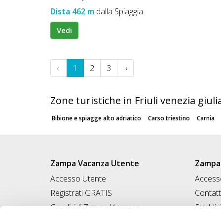
Dista 462 m
dalla Spiaggia
Vedi
‹
1
2
3
›
Zone turistiche in Friuli venezia giuli
Bibione e spiagge alto adriatico
Carso triestino
Carnia
Zampa Vacanza Utente
Zampa 
Accesso Utente
Accesso
Registrati GRATIS
Contatt
Condividi Zampa Vacanza
Pubblic