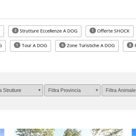
3
1
Strutture Eccellenze A DOG
Offerte SHOCK
1
6
8
G
Tour A DOG
Zone Turistiche A DOG
R