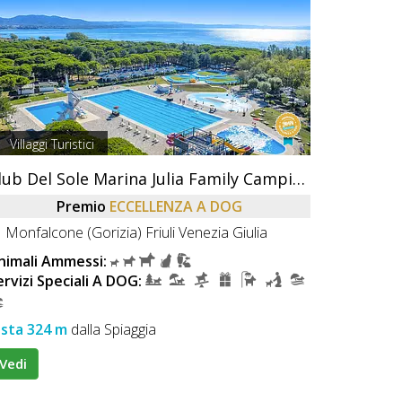
Villaggi Turistici
Club Del Sole Marina Julia Family Camping Village
Premio
ECCELLENZA A DOG
Monfalcone (Gorizia) Friuli Venezia Giulia
nimali Ammessi:
ervizi Speciali A DOG:
ista 324 m
dalla Spiaggia
Vedi