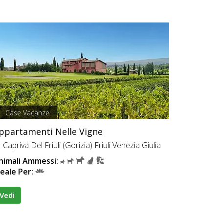
Case Vacanze
ppartamenti Nelle Vigne
Capriva Del Friuli (Gorizia) Friuli Venezia Giulia
nimali Ammessi:
deale Per:
Vedi