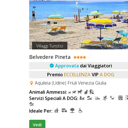
Lavora
con
Noi
Inserisci
Attività
Villaggi Turistici
Belvedere Pineta
Approvata
dai Viaggiatori
Accedi
Premio
ECCELLENZA
VIP
A DOG
/
Aquileia (Udine) Friuli Venezia Giulia
Registrati
Animali Ammessi:
Servizi Speciali A DOG:
Ideale Per:
Vedi