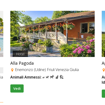
Hotel
Alla Pagoda
A
Enemonzo (Udine) Friuli Venezia Giulia
ia
Animali Ammessi:
A
I
Vedi