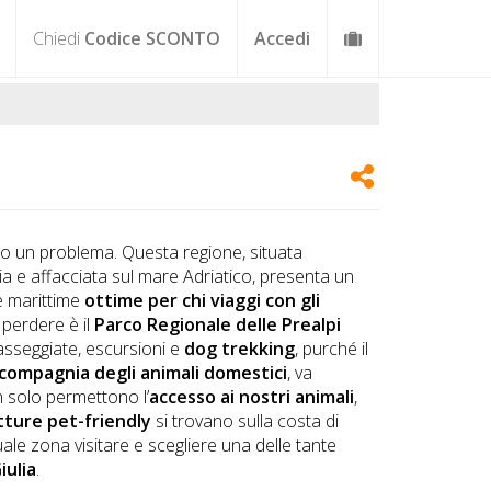
Chiedi
Codice SCONTO
Accedi
 un problema. Questa regione, situata
stria e affacciata sul mare Adriatico, presenta un
e marittime
ottime per chi viaggi con gli
 perdere è il
Parco Regionale delle Prealpi
asseggiate, escursioni e
dog trekking
, purché il
 compagnia degli animali domestici
, va
n solo permettono l’
accesso ai nostri animali
,
tture pet-friendly
si trovano sulla costa di
ale zona visitare e scegliere una delle tante
iulia
.