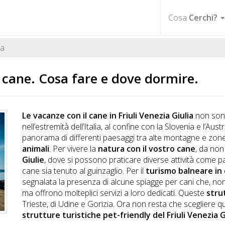
Cosa
Cerchi?
ia
 cane. Cosa fare e dove dormire.
Le vacanze con il cane in Friuli Venezia Giulia
non sono
nell’estremità dell’Italia, al confine con la Slovenia e l’Au
panorama di differenti paesaggi tra alte montagne e zon
animali
. Per vivere la
natura con il vostro cane
, da non
Giulie
, dove si possono praticare diverse attività come p
cane sia tenuto al guinzaglio. Per il
turismo balneare in
segnalata la presenza di alcune spiagge per cani che, no
ma offrono molteplici servizi a loro dedicati. Queste
stru
Trieste, di Udine e Gorizia. Ora non resta che scegliere qu
strutture turistiche pet-friendly del Friuli Venezia G