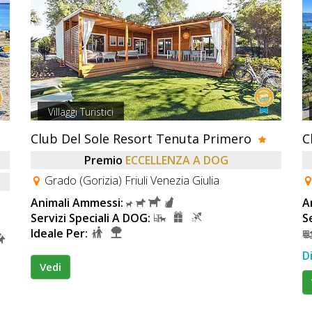
Villaggi Turistici
Club Del Sole Resort Tenuta Primero
Premio
ECCELLENZA A DOG
Grado (Gorizia) Friuli Venezia Giulia
Animali Ammessi:
A
Servizi Speciali A DOG:
S
Ideale Per:
D
Vedi