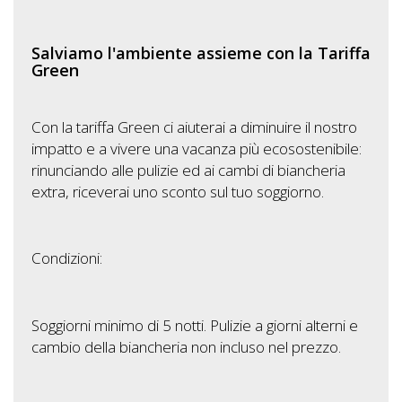
Lavora
con
Salviamo l'ambiente assieme con la Tariffa
Noi
Green
Inserisci
Con la tariffa Green ci aiuterai a diminuire il nostro
Attività
impatto e a vivere una vacanza più ecosostenibile:
rinunciando alle pulizie ed ai cambi di biancheria
extra, riceverai uno sconto sul tuo soggiorno.
Accedi
/
Condizioni:
Registrati
Soggiorni minimo di 5 notti. Pulizie a giorni alterni e
cambio della biancheria non incluso nel prezzo.