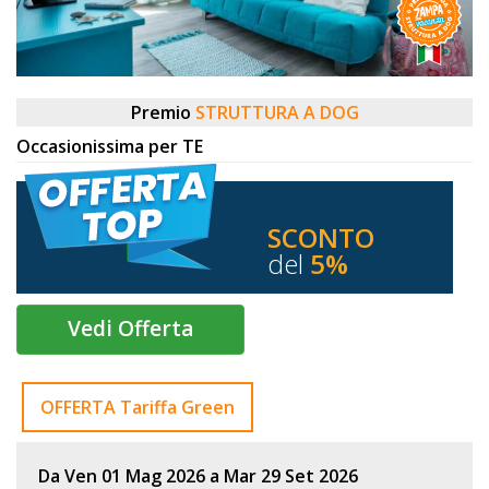
DOG
INFO
Premio
STRUTTURA A DOG
A
Occasionissima per TE
DOG
SCONTO
del
5%
CHIEDI
CODICE
Vedi Offerta
SCONTO
Video
OFFERTA Tariffa Green
Tutorial
Da Ven 01 Mag 2026 a Mar 29 Set 2026