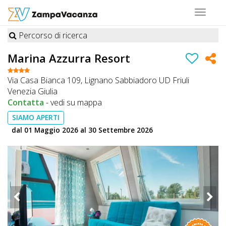
Toggle
navigat
Percorso di ricerca
STRUTTURE
Marina Azzurra Resort
A
Via Casa Bianca 109, Lignano Sabbiadoro UD Friuli
DOG
Venezia Giulia
Contatta
-
vedi su mappa
SIAMO APERTI
LUOGHI
dal 01 Maggio 2026 al 30 Settembre 2026
A
DOG
OFFERTE
A