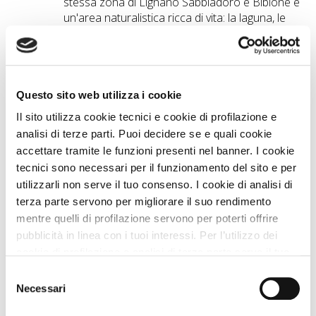
stessa zona di Lignano Sabbiadoro e Bibione è
un'area naturalistica ricca di vita: la laguna, le
valli da pesca, le dune fossili, le idrovie, le
spiagge dorate e molto altro ancora.
Questo sito web utilizza i cookie
Vicino a noi puoi...
Il sito utilizza cookie tecnici e cookie di profilazione e
analisi di terze parti. Puoi decidere se e quali cookie
VEDI la Guida A DOG
accettare tramite le funzioni presenti nel banner. I cookie
tecnici sono necessari per il funzionamento del sito e per
utilizzarli non serve il tuo consenso. I cookie di analisi di
Spiagge A DOG nei Dintorni
terza parte servono per migliorare il suo rendimento
LA SPIAGGIA DI DUKE
3 Km
mentre quelli di profilazione servono per poterti offrire
pubblicità in linea con i tuoi interessi. Per l’utilizzo dei
LA SPIAGGIA DI PLUTO
3 Km
cookie di profilazione e analisi di terza parte serve il tuo
consenso. Se chiudi il banner cliccando sul tasto “Chiudi
Selezione
Bagni Comunali Bibione
4 Km
senza accettare” verranno installati solo i cookie tecnici.
Necessari
del
Cliccando il pulsante “Accetta tutto” acconsenti all’utilizzo
consenso
Sunny Pet
4 Km