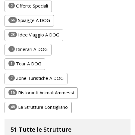
Lavora
2
Offerte Speciali
con
Noi
66
Spiagge A DOG
Inserisci
23
Idee Viaggio A DOG
Attività
3
Itinerari A DOG
1
Tour A DOG
Accedi
7
Zone Turistiche A DOG
/
Registrati
16
Ristoranti Animali Ammessi
48
Le Strutture Consigliano
51 Tutte le Strutture