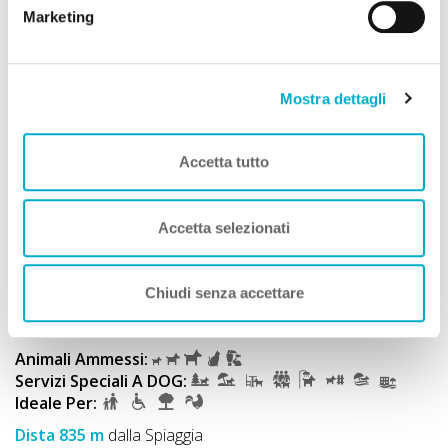
Marketing
Mostra dettagli
Accetta tutto
Villaggi Turistici
Caravelle Camping Village
Accetta selezionati
Premio
ECCELLENZA A DOG
Approvata
dai Viaggiatori
Chiudi senza accettare
TOP 100 PIÙ Prenotate
Ceriale (Savona) Liguria
Animali Ammessi:
Servizi Speciali A DOG:
Ideale Per:
Dista 835 m
dalla Spiaggia