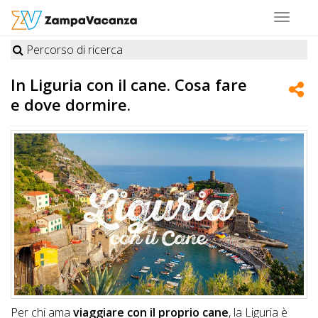
Toggle
navigat
Percorso di ricerca
STRUTTURE
In
Liguria
con il cane. Cosa fare
A
e dove dormire.
DOG
LUOGHI
A
DOG
OFFERTE
A
Per chi ama
viaggiare con il proprio cane
, la Liguria è