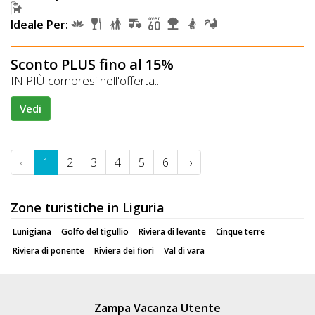
Ideale Per:
Sconto PLUS fino al 15%
IN PIÙ compresi nell'offerta...
Vedi
‹
1
2
3
4
5
6
›
Zone turistiche in Liguria
Lunigiana
Golfo del tigullio
Riviera di levante
Cinque terre
Riviera di ponente
Riviera dei fiori
Val di vara
Zampa Vacanza Utente