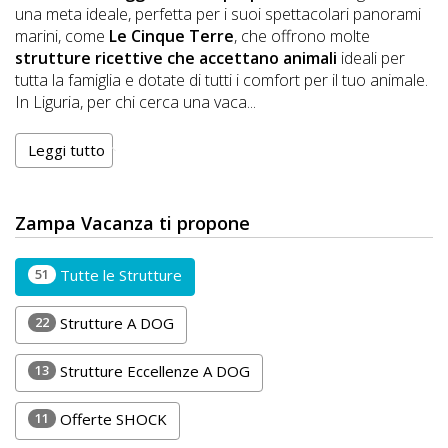
DOG
una meta ideale, perfetta per i suoi spettacolari panorami
marini, come
Le Cinque Terre
, che offrono molte
strutture ricettive che accettano animali
ideali per
tutta la famiglia e dotate di tutti i comfort per il tuo animale.
INFO
In Liguria, per chi cerca una vaca
...
A
Leggi tutto
DOG
Zampa Vacanza ti propone
CHIEDI
51
Tutte le Strutture
CODICE
SCONTO
22
Strutture A DOG
Video
13
Strutture Eccellenze A DOG
Tutorial
11
Offerte SHOCK