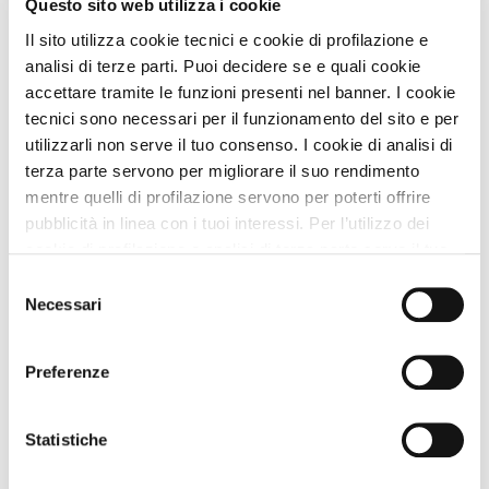
Questo sito web utilizza i cookie
Il sito utilizza cookie tecnici e cookie di profilazione e
analisi di terze parti. Puoi decidere se e quali cookie
accettare tramite le funzioni presenti nel banner. I cookie
Hotel
tecnici sono necessari per il funzionamento del sito e per
Hotel San Desiderio
utilizzarli non serve il tuo consenso. I cookie di analisi di
terza parte servono per migliorare il suo rendimento
Premio
STRUTTURA A DOG
mentre quelli di profilazione servono per poterti offrire
Approvata
dai Viaggiatori
pubblicità in linea con i tuoi interessi. Per l’utilizzo dei
Rapallo (Genova) Liguria
cookie di profilazione e analisi di terza parte serve il tuo
Animali Ammessi:
consenso. Se chiudi il banner cliccando sul tasto “Chiudi
Selezione
Servizi Speciali A DOG:
senza accettare” verranno installati solo i cookie tecnici.
Necessari
del
Ideale Per:
Cliccando il pulsante “Accetta tutto” acconsenti all’utilizzo
consenso
di tutti i cookie. Cliccando il pulsante “mostra dettagli”
Preferenze
Vedi
troverai le varie categorie di cookie e potrai accettare o
rifiutare i cookie in base alle tue preferenze e salvare le
tue scelte. Puoi modificare le tue scelte in ogni momento.
Statistiche
Per saperne di più consulta la nostra
informativa
cookie.