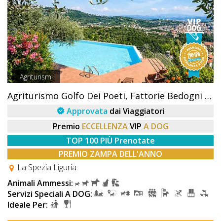
Agriturismi
Agriturismo Golfo Dei Poeti, Fattorie Bedogni Von Berger
Approvata
dai Viaggiatori
Premio
ECCELLENZA
VIP
A DOG
TOP 100 PIÙ Prenotate
PREMIO ZAMPA DELL'ANNO
La Spezia Liguria
Animali Ammessi:
Servizi Speciali A DOG:
Ideale Per: