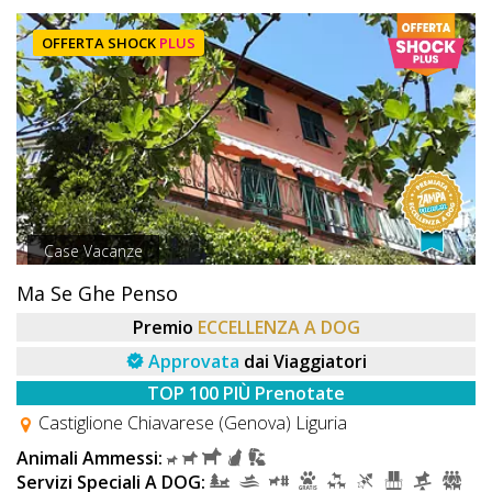
OFFERTA SHOCK
PLUS
Case Vacanze
Ma Se Ghe Penso
Premio
ECCELLENZA A DOG
Approvata
dai Viaggiatori
TOP 100 PIÙ Prenotate
Castiglione Chiavarese (Genova) Liguria
Animali Ammessi:
Servizi Speciali A DOG: