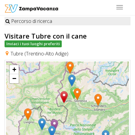
Toggle
navigat
Percorso di ricerca
STRUTTURE
Visitare Tubre
con il cane
A
Inviaci i tuoi luoghi preferiti
DOG
Tubre (Trentino-Alto Adige)
+
LUOGHI
−
A
DOG
OFFERTE
A