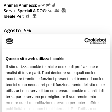
Animali Ammessi:
Servizi Speciali A DOG:
Ideale Per:
Agosto -5%
Soggiorna ad agosto con la speciale promo -5%
Vedi
Questo sito web utilizza i cookie
Il sito utilizza cookie tecnici e cookie di profilazione e
OFFERTA
analisi di terze parti. Puoi decidere se e quali cookie
accettare tramite le funzioni presenti nel banner. I cookie
tecnici sono necessari per il funzionamento del sito e per
utilizzarli non serve il tuo consenso. I cookie di analisi di
terza parte servono per migliorare il suo rendimento
mentre quelli di profilazione servono per poterti offrire
pubblicità in linea con i tuoi interessi. Per l’utilizzo dei