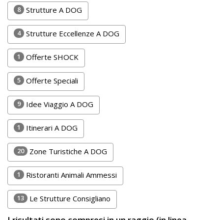
Lavora
8
Strutture A DOG
con
Noi
4
Strutture Eccellenze A DOG
Inserisci
1
Offerte SHOCK
Attività
5
Offerte Speciali
9
Idee Viaggio A DOG
Accedi
1
Itinerari A DOG
/
Registrati
20
Zone Turistiche A DOG
1
Ristoranti Animali Ammessi
13
Le Strutture Consigliano
I risultati sono compresi in un raggio (in linea