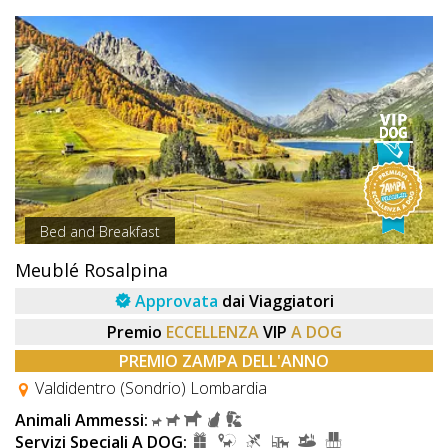
Bed and Breakfast
Meublé Rosalpina
Approvata
dai Viaggiatori
Premio
ECCELLENZA
VIP
A DOG
PREMIO ZAMPA DELL'ANNO
Valdidentro (Sondrio) Lombardia
Animali Ammessi:
Servizi Speciali A DOG: