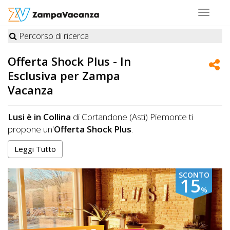
Toggle
navigat
Percorso di ricerca
STRUTTURE
Offerta Shock Plus
- In
A
Esclusiva per Zampa
DOG
Vacanza
Lusi è in Collina
di Cortandone (Asti) Piemonte ti
LUOGHI
propone un'
Offerta Shock Plus
.
Grazie a Zampa Vacanza puoi usufruire di questo
A
Leggi Tutto
speciale Pacchetto dedicato a te. L'
Offerta Shock Plus
DOG
la trovi solo su Zampa Vacanza; contatta subito la
SCONTO
struttura.
15
%
OFFERTE
A