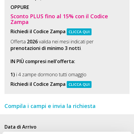
Lavora
OPPURE
con
Sconto PLUS fino al 15% con il Codice
Noi
Zampa
Richiedi il Codice Zampa
CLICCA QUI
Inserisci
Offerta
2026
valida nei mesi indicati per
Attività
prenotazioni di minimo 3 notti
.
IN PIÙ compresi nell'offerta:
Accedi
1)
i 4 zampe dormono tutti omaggio
/
Richiedi il Codice Zampa
CLICCA QUI
Registrati
Compila i campi e invia la richiesta
Data di Arrivo