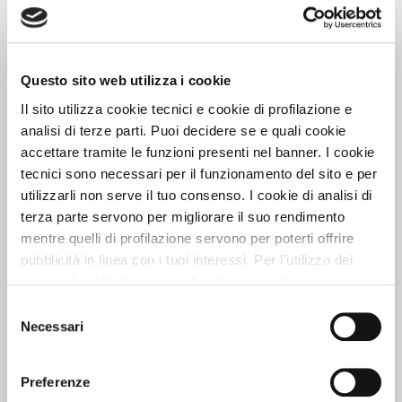
Data di Partenza
Questo sito web utilizza i cookie
Adulti
Il sito utilizza cookie tecnici e cookie di profilazione e
analisi di terze parti. Puoi decidere se e quali cookie
accettare tramite le funzioni presenti nel banner. I cookie
Bambini
tecnici sono necessari per il funzionamento del sito e per
utilizzarli non serve il tuo consenso. I cookie di analisi di
terza parte servono per migliorare il suo rendimento
Animali (specificare Numero, Razza e Taglia)
mentre quelli di profilazione servono per poterti offrire
pubblicità in linea con i tuoi interessi. Per l’utilizzo dei
cookie di profilazione e analisi di terza parte serve il tuo
Altre Richieste
consenso. Se chiudi il banner cliccando sul tasto “Chiudi
Selezione
senza accettare” verranno installati solo i cookie tecnici.
Necessari
del
Cliccando il pulsante “Accetta tutto” acconsenti all’utilizzo
consenso
di tutti i cookie. Cliccando il pulsante “mostra dettagli”
Preferenze
OTTIENI PIÙ SCONTO con il Codice Zampa
. Se non lo
troverai le varie categorie di cookie e potrai accettare o