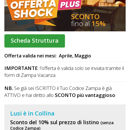
DOG
SCONTO
fino al
15%
INFO
A
Scheda Struttura
DOG
Offerta valida nei mesi:
Aprile
,
Maggio
IMPORTANTE
: l'offerta è valida solo se inviata tramite il
CHIEDI
form di Zampa Vacanza.
CODICE
NB.
Se già sei ISCRITTO il Tuo Codice Zampa è già
SCONTO
ATTIVO e hai diritto allo
SCONTO più vantaggioso
.
Video
Lusi è in Collina
Tutorial
Sconto del 10% sul prezzo di listino
(senza
Codice Zampa)