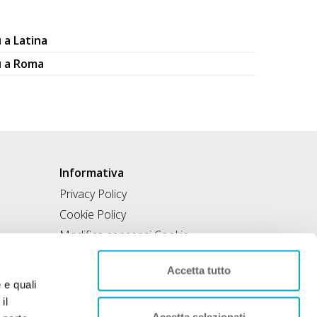
 a Latina
u a Roma
Informativa
Privacy Policy
Cookie Policy
Modifica consensi Cookie
Condizioni di utilizzo
Accetta tutto
Contratto di inclusione
e e quali
il
Accetta selezionati