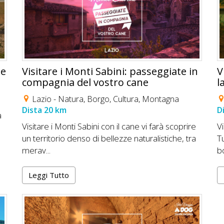
ne
Visitare i Monti Sabini: passeggiate in
V
compagnia del vostro cane
l
Lazio -
Natura
,
Borgo
,
Cultura
,
Montagna
Dista 20 km
D
a
Visitare i Monti Sabini con il cane vi farà scoprire
Vi
un territorio denso di bellezze naturalistiche, tra
T
merav...
bo
Leggi Tutto