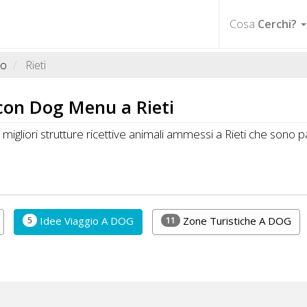
Cosa
Cerchi?
io
Rieti
 con
Dog Menu
a Rieti
gliori strutture ricettive animali ammessi a Rieti che sono 
5
11
Idee Viaggio A DOG
Zone Turistiche A DOG