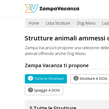
Home
Lista Strutture
Dog Menu
Laz
STRUTTURE
A
Strutture animali ammessi
DOG
Zampa Vacanza ti propone una selezione delle mi
animali offrendo anche Dog Menu
LUOGHI
Zampa Vacanza ti propone
A
DOG
2
2
Tutte le Strutture
Strutture A DOG
7
Spiagge A DOG
OFFERTE
A
5 Tutte le Strutture