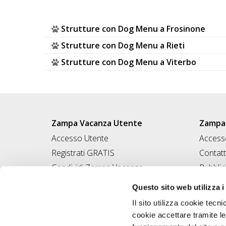
Strutture con Dog Menu a Frosinone
Strutture con Dog Menu a Rieti
Strutture con Dog Menu a Viterbo
Zampa Vacanza Utente
Zampa 
Accesso Utente
Accesso
Registrati GRATIS
Contatt
Condividi Zampa Vacanza
Pubblic
Campagna Contro l'Abbandono
Iscrivi
Questo sito web utilizza i
Chiedi A Zampa
Il sito utilizza cookie tecni
Mi FIDO di TE
cookie accettare tramite le