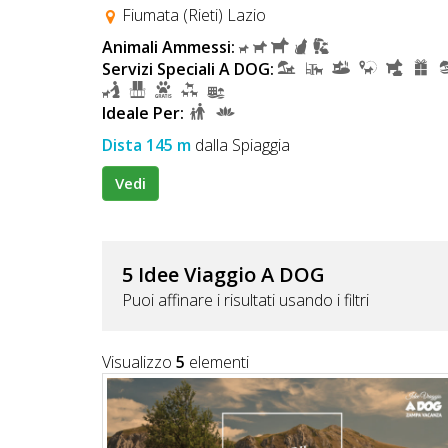
Lavora
Fiumata (Rieti) Lazio
con
Animali Ammessi:
Noi
Servizi Speciali A DOG:
Inserisci
Ideale Per:
Attività
Dista 145 m
dalla Spiaggia
Vedi
Accedi
/
5 Idee Viaggio A DOG
Puoi affinare i risultati usando i filtri
Registrati
Visualizzo
5
elementi