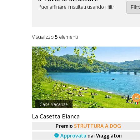
DOG
Puoi affinare i risultati usando i filtri
INFO
Visualizzo
5
elementi
A
DOG
CHIEDI
CODICE
SCONTO
Case Vacanze
Video
La Casetta Bianca
Tutorial
Premio
STRUTTURA A DOG
Approvata
dai Viaggiatori