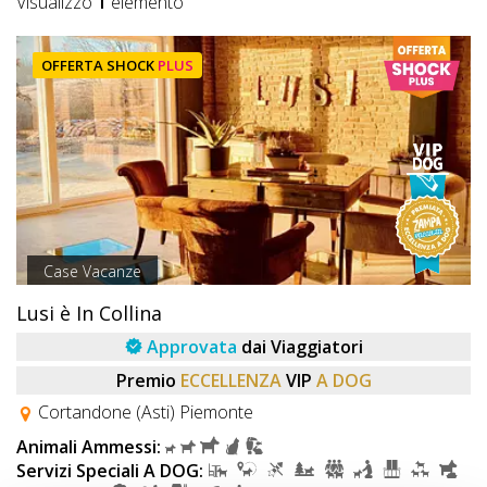
Lavora
Visualizzo
1
elemento
con
Noi
OFFERTA SHOCK
PLUS
Inserisci
Attività
Accedi
Case Vacanze
/
Lusi è In Collina
Registrati
Approvata
dai Viaggiatori
Premio
ECCELLENZA
VIP
A DOG
Cortandone (Asti) Piemonte
Animali Ammessi:
Servizi Speciali A DOG: