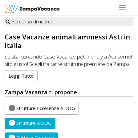
Toggle
navigat
Percorso di ricerca
STRUTTURE
Case Vacanze
animali ammessi Asti in
A
Italia
DOG
Se stai cercando Case Vacanze pet-friendly a Asti sei nel
sito giusto! Scegli tra tante strutture premiate da Zampa
Vacanza felici di ospitare cani, gatti e altri animali
Leggi Tutto
LUOGHI
domestici. Organizza la tua Vacanza ideale a Asti con i
tuoi amici a quattro zampe. CONTATTA direttamente la
A
Zampa Vacanza ti propone
Struttura per conoscere disponibilità e prezzi.
DOG
RISPARMIA con Zampa Vacanza e porti il tuo Pet in
Vacanza, sempre con te!
1
Strutture Eccellenze A DOG
OFFERTE
1
Strutture A DOG
A
1
Tutte le Strutture