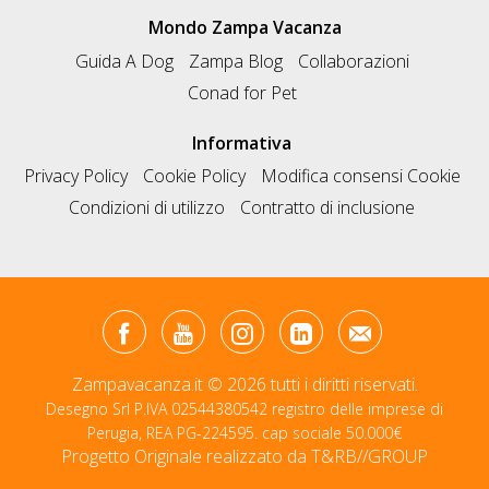
Mondo Zampa Vacanza
Guida A Dog
Zampa Blog
Collaborazioni
Conad for Pet
Informativa
Privacy Policy
Cookie Policy
Modifica consensi Cookie
Condizioni di utilizzo
Contratto di inclusione
Zampavacanza.it © 2026 tutti i diritti riservati.
Desegno Srl P.IVA 02544380542 registro delle imprese di
Perugia, REA PG-224595. cap sociale 50.000€
Progetto Originale realizzato da
T&RB//GROUP