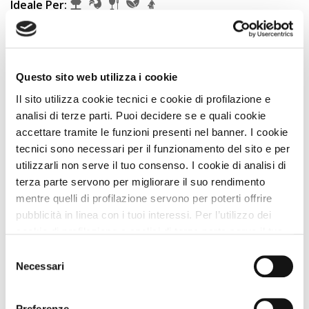
Ideale Per:
Sconto PLUS fino al 15%
IN PIÙ compresi nell'offerta...
Questo sito web utilizza i cookie
Vedi
Il sito utilizza cookie tecnici e cookie di profilazione e
analisi di terze parti. Puoi decidere se e quali cookie
accettare tramite le funzioni presenti nel banner. I cookie
1 Strutture A DOG
tecnici sono necessari per il funzionamento del sito e per
utilizzarli non serve il tuo consenso. I cookie di analisi di
Puoi affinare i risultati usando i filtri
terza parte servono per migliorare il suo rendimento
mentre quelli di profilazione servono per poterti offrire
pubblicità in linea con i tuoi interessi. Per l’utilizzo dei
Filtra
cookie di profilazione e analisi di terza parte serve il tuo
consenso. Se chiudi il banner cliccando sul tasto “Chiudi
Selezione
Reset filtro
senza accettare” verranno installati solo i cookie tecnici.
Necessari
del
Cliccando il pulsante “Accetta tutto” acconsenti all’utilizzo
consenso
di tutti i cookie. Cliccando il pulsante “mostra dettagli”
Preferenze