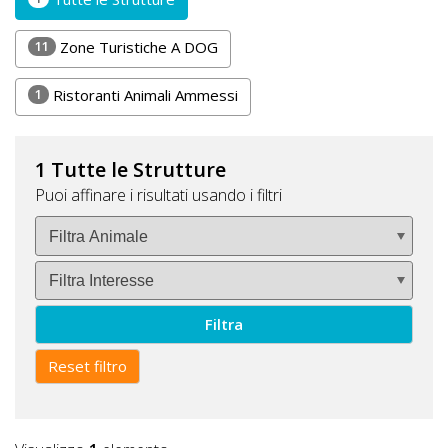
DOG
11
Zone Turistiche A DOG
1
Ristoranti Animali Ammessi
INFO
A
DOG
1 Tutte le Strutture
Puoi affinare i risultati usando i filtri
CHIEDI
CODICE
SCONTO
Filtra
Video
Reset filtro
Tutorial