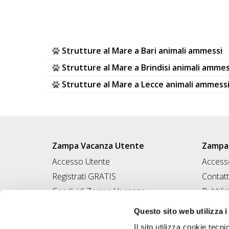
Strutture al Mare a Bari animali ammessi
Strutture al Mare a Brindisi animali ammes
Strutture al Mare a Lecce animali ammess
Zampa Vacanza Utente
Zampa 
Accesso Utente
Accesso
Registrati GRATIS
Contatt
Condividi Zampa Vacanza
Pubblic
Campagna Contro l'Abbandono
Iscrivi
Questo sito web utilizza i
Chiedi A Zampa
Il sito utilizza cookie tecni