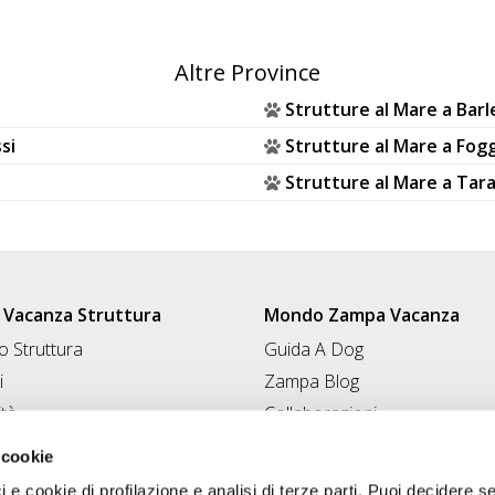
Altre Province
Strutture al Mare a Bar
si
Strutture al Mare a Fog
i
Strutture al Mare a Tar
Vacanza Struttura
Mondo Zampa Vacanza
 Struttura
Guida A Dog
i
Zampa Blog
ità
Collaborazioni
Conad for Pet
 Struttura
 cookie
ci e cookie di profilazione e analisi di terze parti. Puoi decidere s