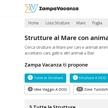
Home
Lista Strutture
Mare
Puglia
STRUTTURE
A
Strutture al
Mare
con anima
DOG
Cerca strutture al Mare per cani e animali amme
accettano cani, gatti e altri animali a Bari
LUOGHI
Zampa Vacanza ti propone
A
DOG
5
1
Tutte le Strutture
Strutture A DOG
3
11
Idee Viaggio A DOG
Zone Turistic
OFFERTE
A
5 Tutte le Strutture