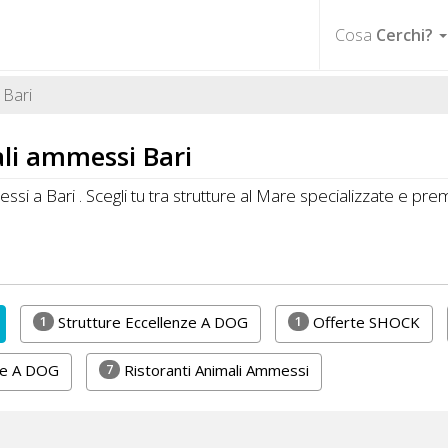
Cosa
Cerchi?
Bari
li ammessi Bari
ssi a Bari . Scegli tu tra strutture al Mare specializzate e 
1
1
Strutture Eccellenze A DOG
Offerte SHOCK
7
he A DOG
Ristoranti Animali Ammessi