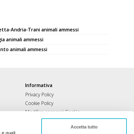
letta-Andria-Trani animali ammessi
gia animali ammessi
anto animali ammessi
Informativa
Privacy Policy
Cookie Policy
Modifica consensi Cookie
Condizioni di utilizzo
Accetta tutto
Contratto di inclusione
e e quali