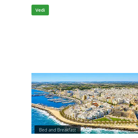
Lavora
con
Vedi
Noi
Inserisci
Attività
Accedi
/
Registrati
Bed and Breakfast