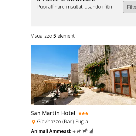
DOG
Puoi affinare i risultati usando i filtri
INFO
Visualizzo
5
elementi
A
DOG
CHIEDI
CODICE
SCONTO
Hotel
Video
San Martin Hotel
Tutorial
Giovinazzo (Bari) Puglia
Animali Ammessi: