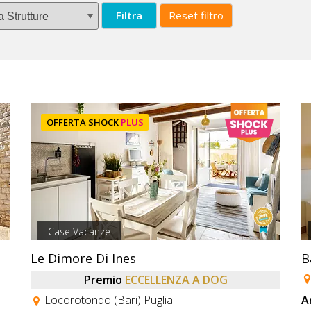
Filtra
Reset filtro
OFFERTA SHOCK
PLUS
Case Vacanze
Le Dimore Di Ines
B
Premio
ECCELLENZA A DOG
Locorotondo (Bari) Puglia
A