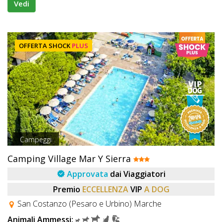
Vedi
OFFERTA SHOCK
PLUS
Campeggi
Camping Village Mar Y Sierra
Approvata
dai Viaggiatori
Premio
ECCELLENZA
VIP
A DOG
San Costanzo (Pesaro e Urbino) Marche
Animali Ammessi: