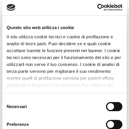
Vedi
Questo sito web utilizza i cookie
OFFERTA
Il sito utilizza cookie tecnici e cookie di profilazione e
analisi di terze parti. Puoi decidere se e quali cookie
accettare tramite le funzioni presenti nel banner. I cookie
tecnici sono necessari per il funzionamento del sito e per
utilizzarli non serve il tuo consenso. I cookie di analisi di
terza parte servono per migliorare il suo rendimento
mentre quelli di profilazione servono per poterti offrire
Case Vacanze
pubblicità in linea con i tuoi interessi. Per l’utilizzo dei
cookie di profilazione e analisi di terza parte serve il tuo
Antica Locanda La Diligenza
consenso. Se chiudi il banner cliccando sul tasto “Chiudi
Selezione
Premio
STRUTTURA A DOG
senza accettare” verranno installati solo i cookie tecnici.
Necessari
del
Borgo Pace (Pesaro e Urbino) Marche
Cliccando il pulsante “Accetta tutto” acconsenti all’utilizzo
consenso
di tutti i cookie. Cliccando il pulsante “mostra dettagli”
Animali Ammessi:
Preferenze
troverai le varie categorie di cookie e potrai accettare o
Servizi Speciali A DOG: