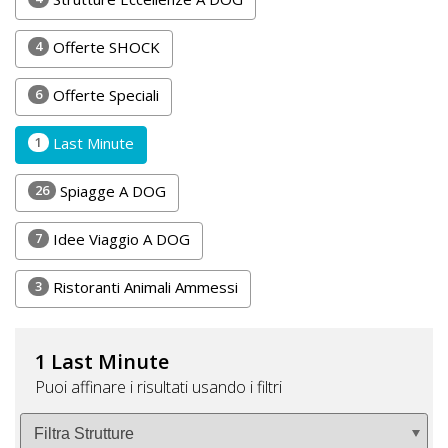
DOG
4
Offerte SHOCK
6
Offerte Speciali
INFO
A
1
Last Minute
DOG
26
Spiagge A DOG
7
Idee Viaggio A DOG
CHIEDI
CODICE
3
Ristoranti Animali Ammessi
SCONTO
1 Last Minute
Video
Puoi affinare i risultati usando i filtri
Tutorial