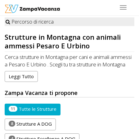
Toggle
navigat
Percorso di ricerca
STRUTTURE
Strutture in
Montagna
con animali
A
ammessi Pesaro E Urbino
DOG
Cerca strutture in Montagna per cani e animali ammessi
a Pesaro E Urbino . Scegli tu tra strutture in Montagna
specializzate e premiate da Zampa Vacanza o in
Leggi Tutto
LUOGHI
Montagna che accettano cani, gatti e altri animali a
Pesaro E Urbino
A
Zampa Vacanza ti propone
DOG
11
Tutte le Strutture
OFFERTE
8
Strutture A DOG
A
4
Strutture Eccellenze A DOG