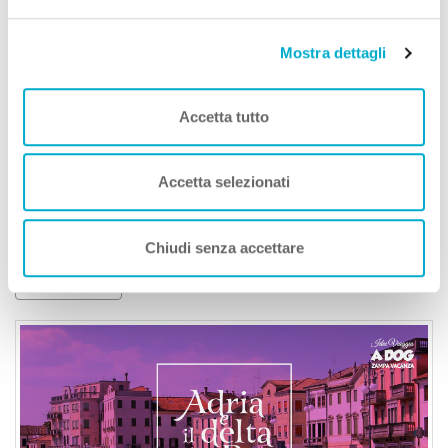
Mostra dettagli
Accetta tutto
Visitare Rovigo con il cane
Veneto -
Città d'arte
,
Natura
Accetta selezionati
Rovigo è una meta ideale per tutti gli amanti delle lunghe
passeggiate con il proprio cane, che desiderano s...
Chiudi senza accettare
Leggi Tutto