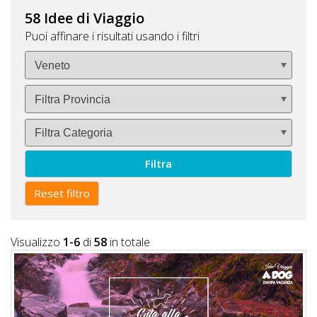
Lavora
58 Idee di Viaggio
con
Puoi affinare i risultati usando i filtri
Noi
Inserisci
Attività
Filtra
Accedi
/
Reset filtro
Registrati
Visualizzo
1-6
di
58
in totale