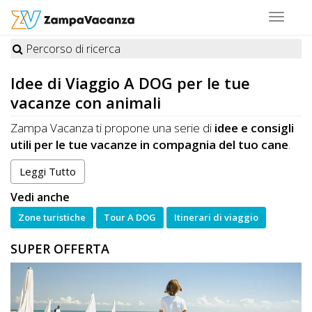
Toggle
navigat
Percorso di ricerca
STRUTTURE
Idee di Viaggio
A DOG
per le tue
A
vacanze con animali
DOG
Zampa Vacanza ti propone una serie di
idee e consigli
utili per le tue vacanze in compagnia del tuo cane
.
Scegli tra i vari spunti che abbiamo selezionato per te e
Leggi Tutto
LUOGHI
naviga tra:
A
Vedi anche
vacanze e itinerari naturalistici da vivere in
compagnia del tuo animale
DOG
Zone turistiche
Tour A DOG
Itinerari di viaggio
visite a città d'arte e a punti di interesse storico
SUPER OFFERTA
organizzate in modo da essere totalmente
pet-
friendly
OFFERTE
escursioni
nei caratteristici borghi delle magnifiche
regioni italiane da pianificare e organizzare
in
A
compagnia del tuo cane