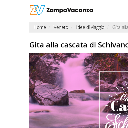
Home
Veneto
Idee di viaggio
Gita all
STRUTTURE
A
Gita alla cascata di Schivano
DOG
LUOGHI
A
DOG
OFFERTE
A