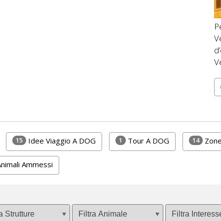
Pe
V
d
Ve
15
1
14
Idee Viaggio A DOG
Tour A DOG
Zone
Animali Ammessi