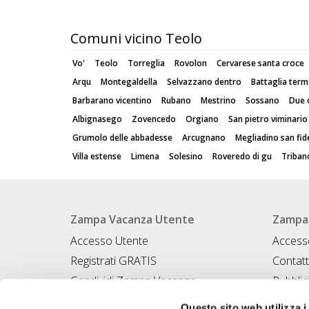
Comuni vicino Teolo
Vo'
Teolo
Torreglia
Rovolon
Cervarese santa croce
Arqu
Montegaldella
Selvazzano dentro
Battaglia term
Barbarano vicentino
Rubano
Mestrino
Sossano
Due 
Albignasego
Zovencedo
Orgiano
San pietro viminario
Grumolo delle abbadesse
Arcugnano
Megliadino san fid
Villa estense
Limena
Solesino
Roveredo di gu
Triban
Zampa Vacanza Utente
Zampa 
Accesso Utente
Accesso
Registrati GRATIS
Contatt
Condividi Zampa Vacanza
Pubblic
Campagna Contro l'Abbandono
Iscrivi
Questo sito web utilizza i