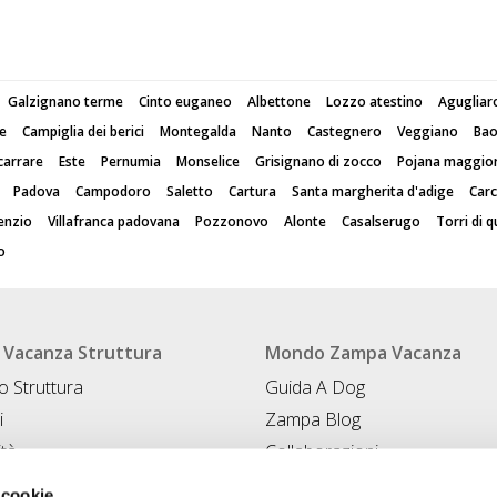
Galzignano terme
Cinto euganeo
Albettone
Lozzo atestino
Agugliar
e
Campiglia dei berici
Montegalda
Nanto
Castegnero
Veggiano
Ba
carrare
Este
Pernumia
Monselice
Grisignano di zocco
Pojana maggio
Padova
Campodoro
Saletto
Cartura
Santa margherita d'adige
Carc
enzio
Villafranca padovana
Pozzonovo
Alonte
Casalserugo
Torri di 
o
Vacanza Struttura
Mondo Zampa Vacanza
 Struttura
Guida A Dog
i
Zampa Blog
ità
Collaborazioni
Conad for Pet
 Struttura
 cookie