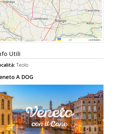
Leaflet
|
©
OpenStreetMap
contributors
nfo Utili
ocalità:
Teolo
eneto A DOG