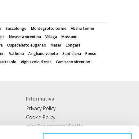
o
Saccolongo
Montegrotto terme
Abano terme
one
Noventa vicentina
Villaga
Mossano
re
Ospedaletto euganeo
Maser
Longare
eri
Val liona
Asigliano veneto
Sant'elena
Ponso
quartesolo
Vighizzolo d'este
Camisano vicentino
Informativa
Privacy Policy
Cookie Policy
Modifica consensi Cookie
Condizioni di utilizzo