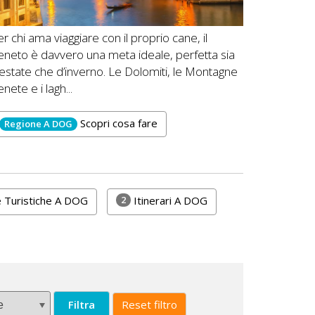
r chi ama viaggiare con il proprio cane, il
eneto è davvero una meta ideale, perfetta sia
’estate che d’inverno. Le Dolomiti, le Montagne
nete e i lagh...
Scopri cosa fare
Regione A DOG
2
 Turistiche A DOG
Itinerari A DOG
Filtra
Reset filtro