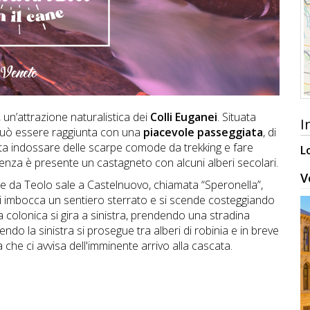
, un’attrazione naturalistica dei
Colli Euganei
. Situata
I
 può essere raggiunta con una
piacevole passeggiata
, di
a indossare delle scarpe comode da trekking e fare
L
rtenza è presente un castagneto con alcuni alberi secolari.
V
he da Teolo sale a Castelnuovo, chiamata “Speronella”,
a si imbocca un sentiero sterrato e si scende costeggiando
 colonica si gira a sinistra, prendendo una stradina
o la sinistra si prosegue tra alberi di robinia e in breve
 che ci avvisa dell'imminente arrivo alla cascata.