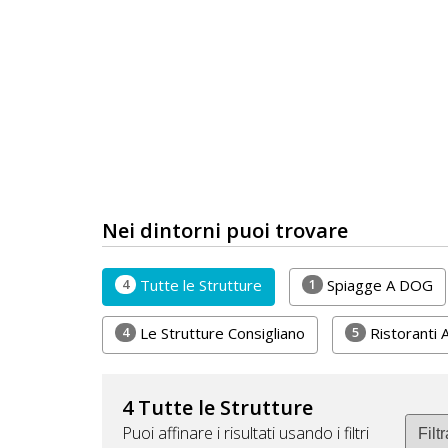
Lavora
con
Noi
Inserisci
Attività
Nei dintorni puoi trovare
Accedi
/
4
1
Tutte le Strutture
Spiagge A DOG
Registrati
4
5
Le Strutture Consigliano
Ristoranti 
4 Tutte le Strutture
Puoi affinare i risultati usando i filtri