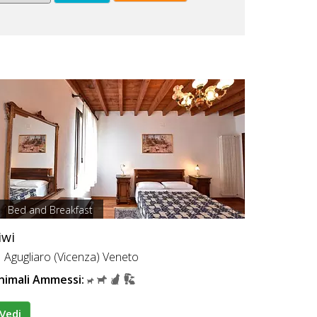
Bed and Breakfast
iwi
Agugliaro (Vicenza) Veneto
nimali Ammessi:
Vedi