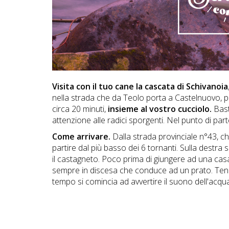
DOG
INFO
A
DOG
Visita con il tuo cane la c
ascata di Schivanoia
nella strada che da Teolo porta a Castelnuovo,
circa 20 minuti,
insieme al vostro cucciolo.
Bast
attenzione alle radici sporgenti. Nel punto di pa
CHIEDI
Come arrivare.
Dalla strada provinciale n°43, c
CODICE
partire dal più basso dei 6 tornanti. Sulla destr
SCONTO
il castagneto. Poco prima di giungere ad una casa
sempre in discesa che conduce ad un prato. Tenend
tempo si comincia ad avvertire il suono dell'acqua
Video
Tutorial