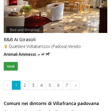
Bed and Breakfast
B&B Ai Girasoli
Quartiere Voltabarozzo (Padova) Veneto
Animali Ammessi:
Vedi
‹
1
2
3
4
5
6
7
›
Comuni nei dintorni di Villafranca padovana