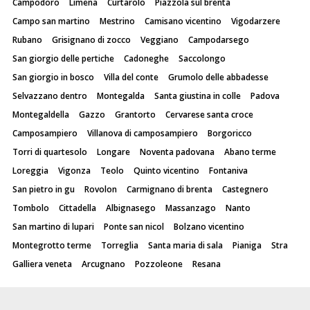
Campodoro
Limena
Curtarolo
Piazzola sul brenta
Campo san martino
Mestrino
Camisano vicentino
Vigodarzere
Rubano
Grisignano di zocco
Veggiano
Campodarsego
San giorgio delle pertiche
Cadoneghe
Saccolongo
San giorgio in bosco
Villa del conte
Grumolo delle abbadesse
Selvazzano dentro
Montegalda
Santa giustina in colle
Padova
Montegaldella
Gazzo
Grantorto
Cervarese santa croce
Camposampiero
Villanova di camposampiero
Borgoricco
Torri di quartesolo
Longare
Noventa padovana
Abano terme
Loreggia
Vigonza
Teolo
Quinto vicentino
Fontaniva
San pietro in gu
Rovolon
Carmignano di brenta
Castegnero
Tombolo
Cittadella
Albignasego
Massanzago
Nanto
San martino di lupari
Ponte san nicol
Bolzano vicentino
Montegrotto terme
Torreglia
Santa maria di sala
Pianiga
Stra
Galliera veneta
Arcugnano
Pozzoleone
Resana