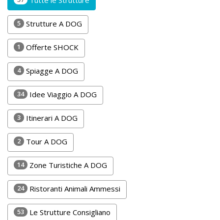
Lavora
Tutte le Strutture
con
5
Strutture A DOG
Noi
1
Offerte SHOCK
Inserisci
Attività
4
Spiagge A DOG
34
Idee Viaggio A DOG
Accedi
3
Itinerari A DOG
/
2
Tour A DOG
Registrati
14
Zone Turistiche A DOG
24
Ristoranti Animali Ammessi
53
Le Strutture Consigliano