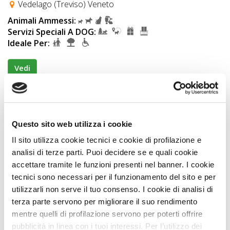
Vedelago (Treviso) Veneto
Animali Ammessi:
Servizi Speciali A DOG:
Ideale Per:
Vedi
OFFERTA TOP
Questo sito web utilizza i cookie
Il sito utilizza cookie tecnici e cookie di profilazione e
analisi di terze parti. Puoi decidere se e quali cookie
accettare tramite le funzioni presenti nel banner. I cookie
tecnici sono necessari per il funzionamento del sito e per
utilizzarli non serve il tuo consenso. I cookie di analisi di
terza parte servono per migliorare il suo rendimento
Agriturismi
mentre quelli di profilazione servono per poterti offrire
pubblicità in linea con i tuoi interessi. Per l’utilizzo dei
Agriturismo Il Podere Vedelago