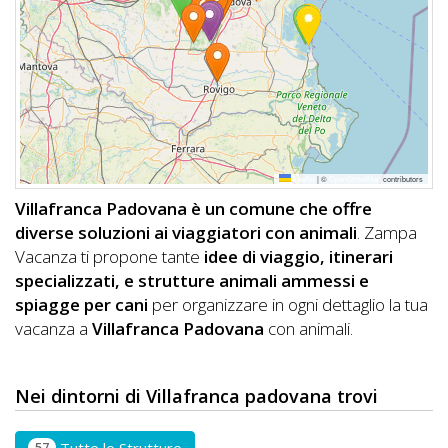
DOG
INFO
A
DOG
Leaflet
|
©
OpenStreetMap
contributors
Villafranca Padovana è un comune che offre
diverse soluzioni ai viaggiatori con animali
. Zampa
CHIEDI
Vacanza ti propone tante
idee di viaggio, itinerari
CODICE
specializzati, e strutture animali ammessi e
spiagge per cani
per organizzare in ogni dettaglio la tua
SCONTO
vacanza a
Villafranca Padovana
con animali.
Video
Tutorial
Nei dintorni di Villafranca padovana trovi
57