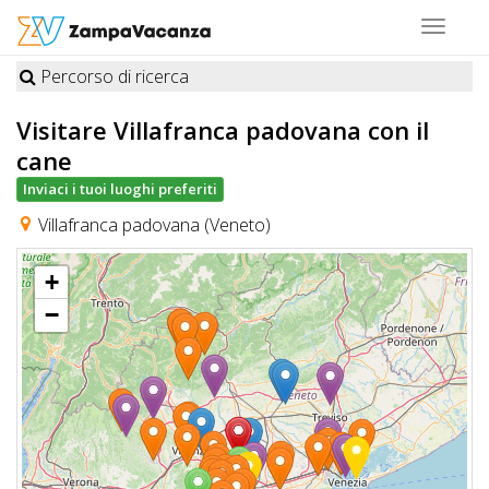
Toggle
navigat
Percorso di ricerca
STRUTTURE
Visitare Villafranca padovana
con il
A
cane
DOG
Inviaci i tuoi luoghi preferiti
Villafranca padovana (Veneto)
LUOGHI
+
A
−
DOG
OFFERTE
A