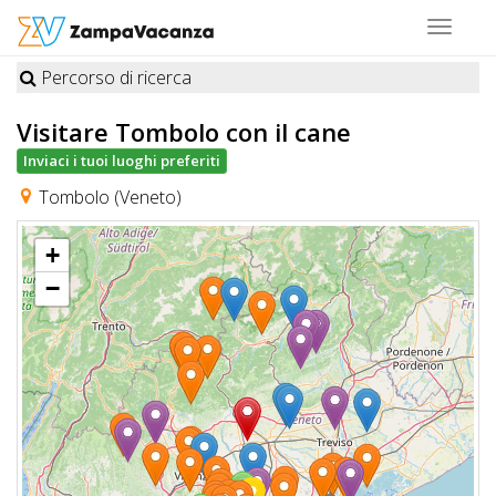
Toggle
navigat
Percorso di ricerca
STRUTTURE
Visitare Tombolo
con il cane
A
Inviaci i tuoi luoghi preferiti
DOG
Tombolo (Veneto)
+
LUOGHI
−
A
DOG
OFFERTE
A