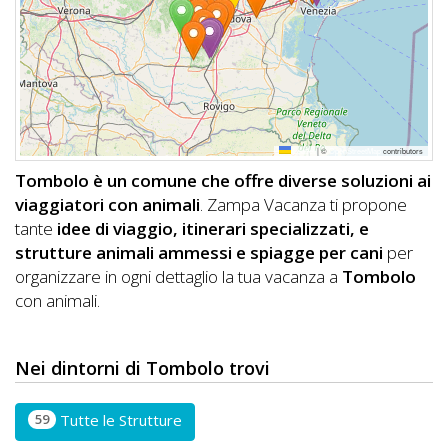
DOG
INFO
A
Leaflet
|
©
OpenStreetMap
contributors
DOG
Tombolo è un comune che offre diverse soluzioni ai
viaggiatori con animali
. Zampa Vacanza ti propone
tante
idee di viaggio, itinerari specializzati, e
CHIEDI
strutture animali ammessi e spiagge per cani
per
organizzare in ogni dettaglio la tua vacanza a
Tombolo
CODICE
con animali.
SCONTO
Video
Nei dintorni di Tombolo trovi
Tutorial
59
Tutte le Strutture