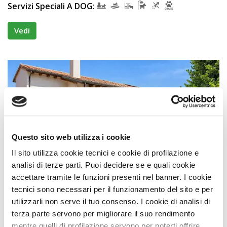
Servizi Speciali A DOG:
Vedi
Questo sito web utilizza i cookie
Il sito utilizza cookie tecnici e cookie di profilazione e
analisi di terze parti. Puoi decidere se e quali cookie
Affittacamere
accettare tramite le funzioni presenti nel banner. I cookie
Alloggio Agrituristico Zambon
tecnici sono necessari per il funzionamento del sito e per
utilizzarli non serve il tuo consenso. I cookie di analisi di
Premio
STRUTTURA A DOG
terza parte servono per migliorare il suo rendimento
Vedelago (Treviso) Veneto
mentre quelli di profilazione servono per poterti offrire