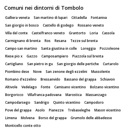
Comuni nei dintorni di Tombolo
Galliera veneta
San martino di lupari
Cittadella
Fontaniva
San giorgio in bosco
Castello di godego
Rossano veneto
Villa del conte
Castelfranco veneto
Grantorto
Loria
Cassola
Carmignano di brenta
Ros
Resana
Tezze sul brenta
Campo san martino
Santa giustina in colle
Loreggia
Pozzoleone
Riese pio x
Gazzo
Camposampiero
Piazzola sul brenta
Cartigliano
San pietro in gu
San giorgio delle pertiche
Curtarolo
Piombino dese
Nove
San zenone degli ezzelini
Mussolente
Romano d'ezzelino
Bressanvido
Bassano del grappa
Schiavon
Altivole
Vedelago
Fonte
Camisano vicentino
Bolzano vicentino
Borgoricco
Villafranca padovana
Marostica
Massanzago
Campodarsego
Sandrigo
Quinto vicentino
Campodoro
Pove del grappa
Asolo
Pianezze
Trebaseleghe
Mason vicentino
Limena
Molvena
Borso del grappa
Grumolo delle abbadesse
Monticello conte otto