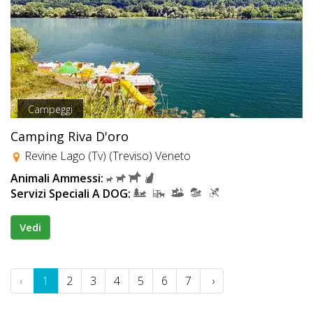
Campeggi
Camping Riva D'oro
Revine Lago (Tv) (Treviso) Veneto
Animali Ammessi:
Servizi Speciali A DOG:
Vedi
‹
1
2
3
4
5
6
7
›