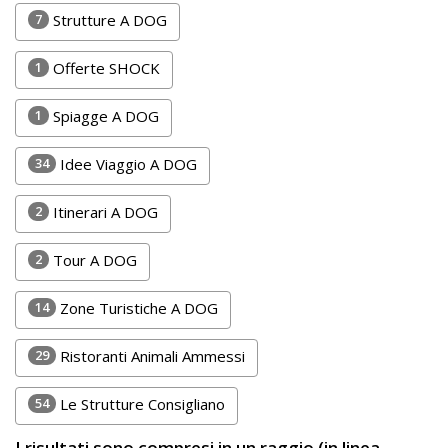
Lavora
7
Strutture A DOG
con
Noi
1
Offerte SHOCK
Inserisci
1
Spiagge A DOG
Attività
34
Idee Viaggio A DOG
2
Itinerari A DOG
Accedi
2
Tour A DOG
/
Registrati
14
Zone Turistiche A DOG
29
Ristoranti Animali Ammessi
54
Le Strutture Consigliano
I risultati sono compresi in un raggio (in linea