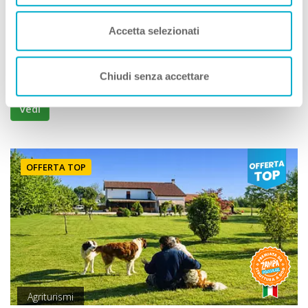
Premio
STRUTTURA A DOG
Lamon (Belluno) Veneto
Accetta selezionati
Animali Ammessi:
Servizi Speciali A DOG:
Ideale Per:
Chiudi senza accettare
Vedi
OFFERTA TOP
Agriturismi