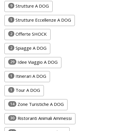
Lavora
9
Strutture A DOG
con
Noi
1
Strutture Eccellenze A DOG
Inserisci
2
Offerte SHOCK
Attività
2
Spiagge A DOG
29
Idee Viaggio A DOG
Accedi
1
Itinerari A DOG
/
Registrati
1
Tour A DOG
14
Zone Turistiche A DOG
30
Ristoranti Animali Ammessi