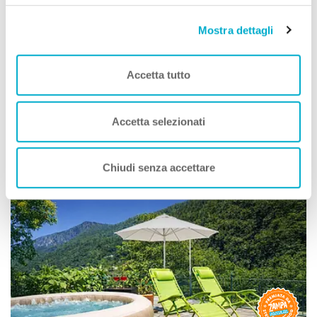
Alloggio Agrituristico Zambon
Mostra dettagli
Premio
STRUTTURA A DOG
Vedelago (Treviso) Veneto
Accetta tutto
Animali Ammessi:
Servizi Speciali A DOG:
Ideale Per:
Accetta selezionati
Vedi
Chiudi senza accettare