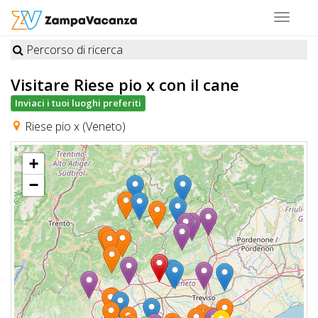
Toggle
navigat
Percorso di ricerca
STRUTTURE
Visitare Riese pio x
con il cane
A
Inviaci i tuoi luoghi preferiti
DOG
Riese pio x (Veneto)
+
LUOGHI
−
A
DOG
OFFERTE
A