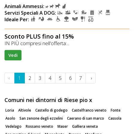
Animali Ammessi:
Servizi Speciali A DOG:
Ideale Per:
Sconto PLUS fino al 15%
IN PIÙ compresi nell'offerta:...
Vedi
‹
1
2
3
4
5
6
7
›
Comuni nei dintorni di Riese pio x
Loria
Altivole
Castello di godego
Castelfranco veneto
Fonte
Asolo
San zenone degli ezzelini
Caerano di san marco
Cassola
Vedelago
Rossano veneto
Maser
Galliera veneta