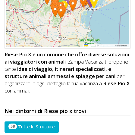
DOG
INFO
A
Leaflet
|
©
OpenStreetMap
contributors
DOG
Riese Pio X è un comune che offre diverse soluzioni
ai viaggiatori con animali
. Zampa Vacanza ti propone
tante
idee di viaggio, itinerari specializzati, e
CHIEDI
strutture animali ammessi e spiagge per cani
per
organizzare in ogni dettaglio la tua vacanza a
Riese Pio X
CODICE
con animali.
SCONTO
Video
Nei dintorni di Riese pio x trovi
Tutorial
59
Tutte le Strutture