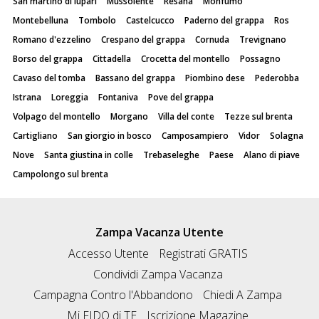
San martino di lupari
Mussolente
Resana
Monfumo
Montebelluna
Tombolo
Castelcucco
Paderno del grappa
Ros
Romano d'ezzelino
Crespano del grappa
Cornuda
Trevignano
Borso del grappa
Cittadella
Crocetta del montello
Possagno
Cavaso del tomba
Bassano del grappa
Piombino dese
Pederobba
Istrana
Loreggia
Fontaniva
Pove del grappa
Volpago del montello
Morgano
Villa del conte
Tezze sul brenta
Cartigliano
San giorgio in bosco
Camposampiero
Vidor
Solagna
Nove
Santa giustina in colle
Trebaseleghe
Paese
Alano di piave
Campolongo sul brenta
Zampa Vacanza Utente
Accesso Utente
Registrati GRATIS
Condividi Zampa Vacanza
Campagna Contro l'Abbandono
Chiedi A Zampa
Mi FIDO di TE
Iscrizione Magazine