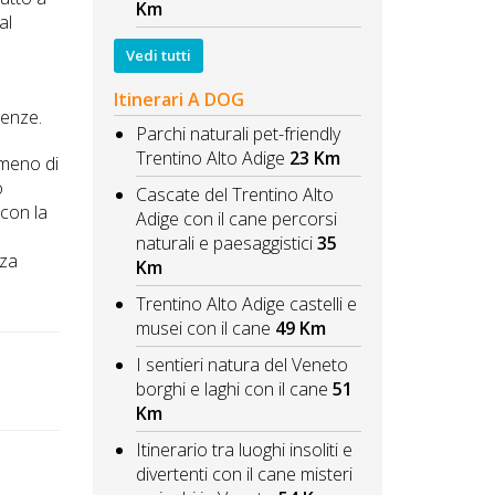
Km
al
Vedi tutti
Itinerari A DOG
genze.
Parchi naturali pet-friendly
Trentino Alto Adige
23 Km
(meno di
o
Cascate del Trentino Alto
 con la
Adige con il cane percorsi
naturali e paesaggistici
35
zza
Km
Trentino Alto Adige castelli e
musei con il cane
49 Km
I sentieri natura del Veneto
borghi e laghi con il cane
51
Km
Itinerario tra luoghi insoliti e
divertenti con il cane misteri