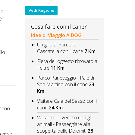
Vedi Regione
mo
è
Cosa fare con il cane?
Idee di Viaggio A DOG
Un giro al Parco la
Cascatella con il cane
7 Km
llo
Fiera dell'oggetto ritrovato a
Feltre
11 Km
Parco Paneveggio - Pale di
San Martino con il cane
23
Km
Visitare Calà del Sasso con il
cane
24 Km
 meno
Vacanze in Veneto con gli
animali - Passeggiare alla
scoperta delle Dolomiti
28
tutto a