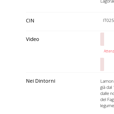
Lagorai
CIN
IT02
Video
Attenz
Nei Dintorni
Lamon è
già dal
dalle n
del Fag
legume