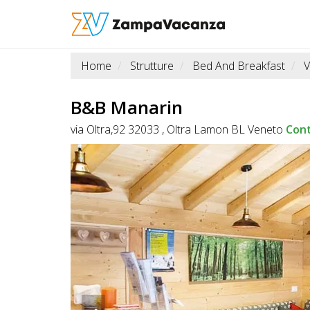
Home
Strutture
Bed And Breakfast
V
STRUTTURE
A
B&B Manarin
DOG
via Oltra,92 32033 , Oltra Lamon BL Veneto
Con
LUOGHI
A
DOG
OFFERTE
A