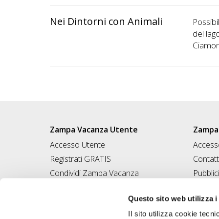
Nei Dintorni con Animali
Possibi
del lag
Ciamon
Zampa Vacanza Utente
Zampa 
Accesso Utente
Accesso
Registrati GRATIS
Contatt
Condividi Zampa Vacanza
Pubblic
Campagna Contro l'Abbandono
Iscrivi
Questo sito web utilizza i
Chiedi A Zampa
Il sito utilizza cookie tecni
Mi FIDO di TE