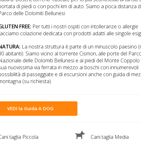
portata di piedi o con pochi km di auto. Siamo a poca distanza d
Parco delle Dolomiti Bellunesi.
GLUTEN FREE:
Per tutti i nostri ospiti con intolleranze o allergie
facciamo colazione dedicata con prodotti adatti alle singole esi
NATURA:
La nostra struttura è parte di un minuscolo paesino 
30 abitanti). Siamo vicino al torrente Cismon, alle porte del Parc
Nazionale delle Dolomiti Bellunesi e ai piedi del Monte Coppolo
sua nuovissima via ferrata in mezzo ai boschi con innumerevoli
possibilità di passeggiate e di escursioni anche con guida di me
montagna (su richiesta).
VEDI la Guida A DOG
ani taglia Piccola
Cani taglia Media