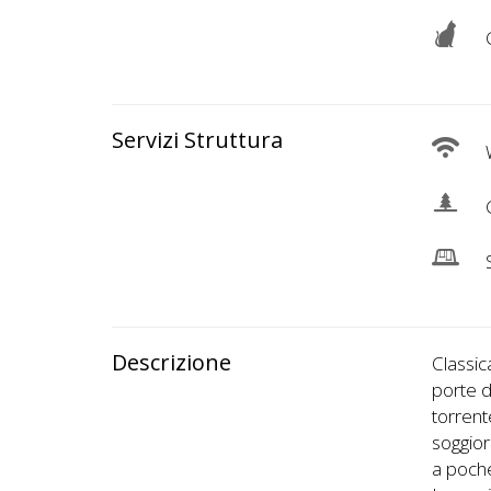
G
Servizi Struttura
W
G
S
Descrizione
Classic
porte d
torrent
soggior
a poche