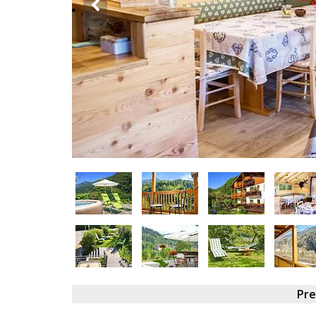
DOG
INFO
A
DOG
CHIEDI
CODICE
SCONTO
Video
Tutorial
Pr