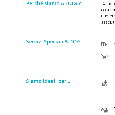
Lavora
Perché siamo A DOG ?
Da noi 
con
colazio
numeros
Noi
assolu
Inserisci
Attività
Servizi Speciali A DOG
A
P
Accedi
/
Registrati
Siamo Ideali per...