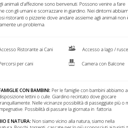
gli animali d'affezione sono benvenuti. Possono venire a fare
ne con gli umani e scorrazzare in giardino. Nei dintorni abbia
i ristoranti o pizzerie dove andare assieme agli animali non 
tamente un problema.
ccesso Ristorante ai Cani
Accesso a lago / rusce
ercorsi per cani
Camera con Balcone
FAMIGLIE CON BAMBINI:
Per le famiglie con bambini abbiamo a
disposizione lettini o culle. Giardino recintato dove giocare
tranquillamente. Nelle vicinanze possibilità di passeggiate più o
impegnative. Possibilità di passare la giornata in fattoria.
BIO E NATURA:
Non siamo vicino alla natura, siamo nella
natura. Boschi, torrenti cascate per lo più sconosciuti ai turisti, 