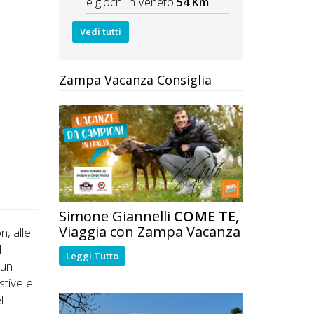
e giochi in Veneto
54 Km
Vedi tutti
Zampa Vacanza Consiglia
Simone Giannelli
COME TE
,
Viaggia con Zampa Vacanza
n, alle
l
Leggi Tutto
 un
stive e
l