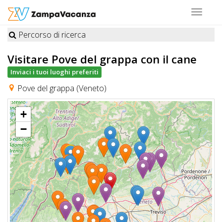
Toggle
navigat
Percorso di ricerca
STRUTTURE
Visitare Pove del grappa
con il cane
A
Inviaci i tuoi luoghi preferiti
DOG
Pove del grappa (Veneto)
+
LUOGHI
−
A
DOG
OFFERTE
A