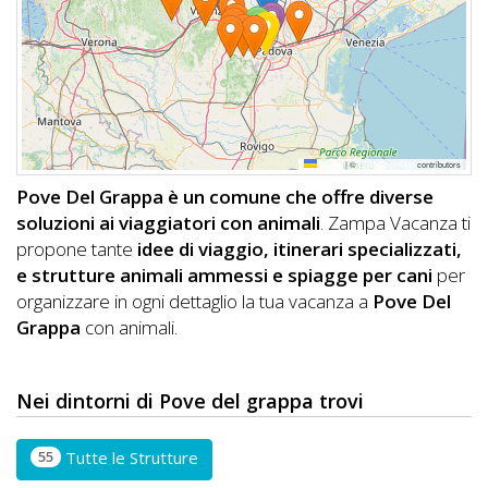
DOG
INFO
A
Leaflet
|
©
OpenStreetMap
contributors
DOG
Pove Del Grappa è un comune che offre diverse
soluzioni ai viaggiatori con animali
. Zampa Vacanza ti
propone tante
idee di viaggio, itinerari specializzati,
CHIEDI
e strutture animali ammessi e spiagge per cani
per
organizzare in ogni dettaglio la tua vacanza a
Pove Del
CODICE
Grappa
con animali.
SCONTO
Video
Nei dintorni di Pove del grappa trovi
Tutorial
55
Tutte le Strutture