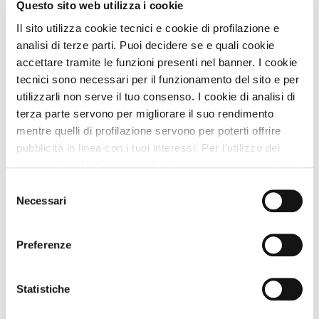
Residence
Questo sito web utilizza i cookie
Residence Hotel Tana Della Volpe
Il sito utilizza cookie tecnici e cookie di profilazione e
analisi di terze parti. Puoi decidere se e quali cookie
Premio
ECCELLENZA A DOG
accettare tramite le funzioni presenti nel banner. I cookie
Approvata
dai Viaggiatori
tecnici sono necessari per il funzionamento del sito e per
Lavarone (Trento) Trentino Alto Adige
utilizzarli non serve il tuo consenso. I cookie di analisi di
terza parte servono per migliorare il suo rendimento
Animali Ammessi:
mentre quelli di profilazione servono per poterti offrire
Servizi Speciali A DOG:
pubblicità in linea con i tuoi interessi. Per l’utilizzo dei
Dista 2266 m
dalla Spiaggia
cookie di profilazione e analisi di terza parte serve il tuo
consenso. Se chiudi il banner cliccando sul tasto “Chiudi
Vedi
Selezione
senza accettare” verranno installati solo i cookie tecnici.
Necessari
del
Cliccando il pulsante “Accetta tutto” acconsenti all’utilizzo
consenso
di tutti i cookie. Cliccando il pulsante “mostra dettagli”
Preferenze
troverai le varie categorie di cookie e potrai accettare o
rifiutare i cookie in base alle tue preferenze e salvare le
tue scelte. Puoi modificare le tue scelte in ogni momento.
Statistiche
Per saperne di più consulta la nostra
informativa
cookie.