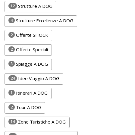
Lavora
12
Strutture A DOG
con
Noi
4
Strutture Eccellenze A DOG
Inserisci
2
Offerte SHOCK
Attività
2
Offerte Speciali
3
Spiagge A DOG
Accedi
24
Idee Viaggio A DOG
/
Registrati
1
Itinerari A DOG
2
Tour A DOG
14
Zone Turistiche A DOG