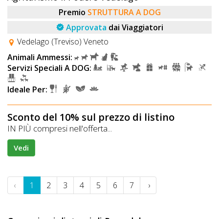
Premio
STRUTTURA A DOG
Approvata
dai Viaggiatori
Vedelago (Treviso) Veneto
Animali Ammessi:
Servizi Speciali A DOG:
Ideale Per:
Sconto del 10% sul prezzo di listino
IN PIÙ compresi nell'offerta...
Vedi
‹
1
2
3
4
5
6
7
›