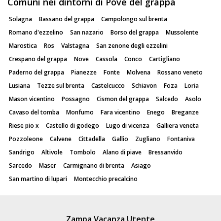
Comuni nei dintorni di Pove del grappa
Solagna
Bassano del grappa
Campolongo sul brenta
Romano d'ezzelino
San nazario
Borso del grappa
Mussolente
Marostica
Ros
Valstagna
San zenone degli ezzelini
Crespano del grappa
Nove
Cassola
Conco
Cartigliano
Paderno del grappa
Pianezze
Fonte
Molvena
Rossano veneto
Lusiana
Tezze sul brenta
Castelcucco
Schiavon
Foza
Loria
Mason vicentino
Possagno
Cismon del grappa
Salcedo
Asolo
Cavaso del tomba
Monfumo
Fara vicentino
Enego
Breganze
Riese pio x
Castello di godego
Lugo di vicenza
Galliera veneta
Pozzoleone
Calvene
Cittadella
Gallio
Zugliano
Fontaniva
Sandrigo
Altivole
Tombolo
Alano di piave
Bressanvido
Sarcedo
Maser
Carmignano di brenta
Asiago
San martino di lupari
Montecchio precalcino
Zampa Vacanza Utente