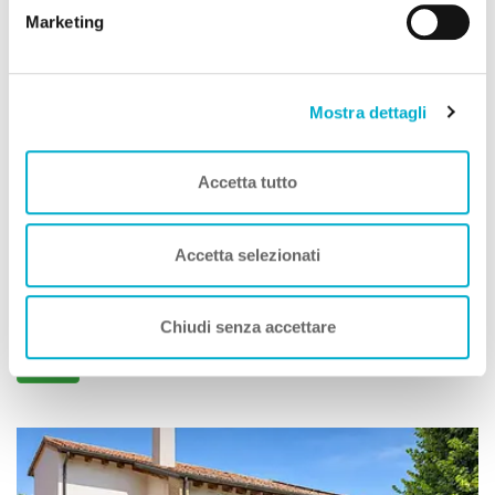
Marketing
Villaggi Turistici
Mostra dettagli
Due Laghi Levico Family Collection
Premio
ECCELLENZA A DOG
Accetta tutto
Levico Terme (Trento) Trentino Alto Adige
Animali Ammessi:
Accetta selezionati
Servizi Speciali A DOG:
Ideale Per:
Dista 923 m
dalla Spiaggia
Chiudi senza accettare
Vedi