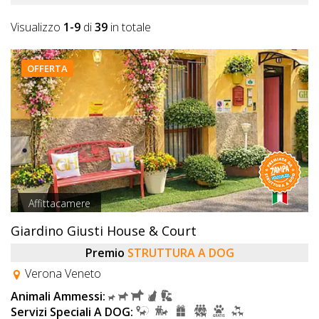
Visualizzo
1-9
di
39
in totale
OFFERTA
Affittacamere
Giardino Giusti House & Court
Premio
STRUTTURA A DOG
Verona Veneto
Animali Ammessi:
Servizi Speciali A DOG: