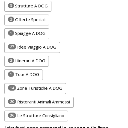
Lavora
3
Strutture A DOG
con
Noi
2
Offerte Speciali
Inserisci
1
Spiagge A DOG
Attività
27
Idee Viaggio A DOG
2
Itinerari A DOG
Accedi
1
Tour A DOG
/
Registrati
14
Zone Turistiche A DOG
20
Ristoranti Animali Ammessi
36
Le Strutture Consigliano
I risultati sono compresi in un raggio (in linea