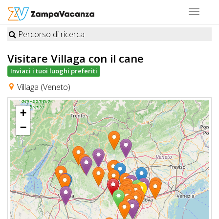
Toggle
navigat
Percorso di ricerca
STRUTTURE
Visitare Villaga
con il cane
A
Inviaci i tuoi luoghi preferiti
DOG
Villaga (Veneto)
+
LUOGHI
−
A
DOG
OFFERTE
A