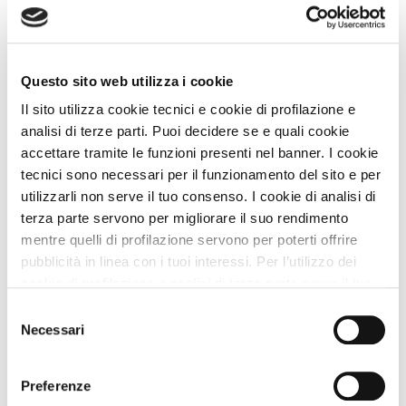
Torri Di Quartesolo (Vicenza) Veneto
Animali Ammessi:
Servizi Speciali A DOG:
Questo sito web utilizza i cookie
Il sito utilizza cookie tecnici e cookie di profilazione e
Vedi
analisi di terze parti. Puoi decidere se e quali cookie
accettare tramite le funzioni presenti nel banner. I cookie
tecnici sono necessari per il funzionamento del sito e per
utilizzarli non serve il tuo consenso. I cookie di analisi di
terza parte servono per migliorare il suo rendimento
mentre quelli di profilazione servono per poterti offrire
pubblicità in linea con i tuoi interessi. Per l’utilizzo dei
cookie di profilazione e analisi di terza parte serve il tuo
consenso. Se chiudi il banner cliccando sul tasto “Chiudi
Selezione
senza accettare” verranno installati solo i cookie tecnici.
Necessari
del
Cliccando il pulsante “Accetta tutto” acconsenti all’utilizzo
consenso
Bed and Breakfast
di tutti i cookie. Cliccando il pulsante “mostra dettagli”
Preferenze
troverai le varie categorie di cookie e potrai accettare o
Agriturismo Casalbergo