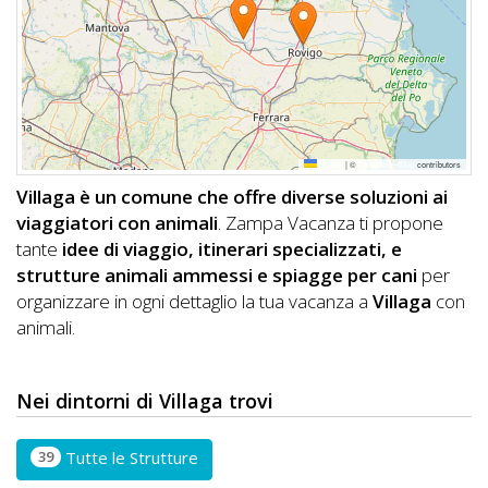
DOG
INFO
A
Leaflet
|
©
OpenStreetMap
contributors
DOG
Villaga è un comune che offre diverse soluzioni ai
viaggiatori con animali
. Zampa Vacanza ti propone
tante
idee di viaggio, itinerari specializzati, e
CHIEDI
strutture animali ammessi e spiagge per cani
per
organizzare in ogni dettaglio la tua vacanza a
Villaga
con
CODICE
animali.
SCONTO
Video
Nei dintorni di Villaga trovi
Tutorial
39
Tutte le Strutture