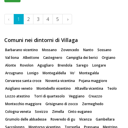
‹
1
2
3
4
5
›
Comuni nei dintorni di Villaga
Barbarano vicentino
Mossano
Zovencedo
Nanto
Sossano
Val liona
Albettone
Castegnero
Campiglia dei berici
Orgiano
Alonte
Rovolon
Agugliaro
Brendola
Sarego
Longare
Arcugnano
Lonigo
Montegaldella
Vo'
Montegalda
Cervarese santa croce
Noventa vicentina
Pojana maggiore
Asigliano veneto
Montebello vicentino
Altavilla vicentina
Teolo
Lozzo atestino
Torri di quartesolo
Veggiano
Creazzo
Montecchio maggiore
Grisignano di zocco
Zermeghedo
Cologna veneta
Sovizzo
Zimella
Cinto euganeo
Grumolo delle abbadesse
Roveredo di gu
Vicenza
Gambellara
Saccolongo
Montorso vicentino
Torreglia
Pressana
Mestrino