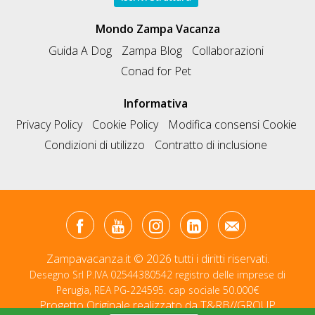
Mondo Zampa Vacanza
Guida A Dog
Zampa Blog
Collaborazioni
Conad for Pet
Informativa
Privacy Policy
Cookie Policy
Modifica consensi Cookie
Condizioni di utilizzo
Contratto di inclusione
Zampavacanza.it © 2026 tutti i diritti riservati.
Desegno Srl P.IVA 02544380542 registro delle imprese di
Perugia, REA PG-224595. cap sociale 50.000€
Progetto Originale realizzato da
T&RB//GROUP