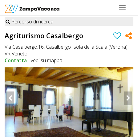
Toggle
navigat
Percorso di ricerca
STRUTTURE
Agriturismo Casalbergo
A
Via Casalbergo,16, Casalbergo Isola della Scala (Verona)
DOG
VR Veneto
Contatta
-
vedi su mappa
LUOGHI
A
DOG
OFFERTE
A