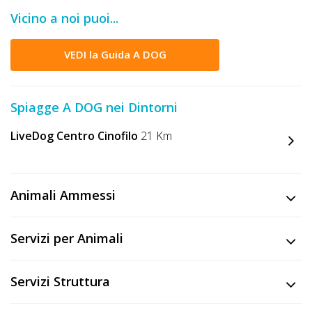
DOG
Vicino a noi puoi...
VEDI la Guida A DOG
INFO
A
Spiagge A DOG nei Dintorni
DOG
LiveDog Centro Cinofilo
21 Km
CHIEDI
CODICE
Animali Ammessi
SCONTO
Servizi per Animali
Video
Tutorial
Servizi Struttura