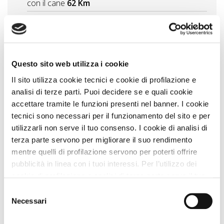
con il cane
62 Km
Parchi, cascate e incisioni in Lombardia con il cane
tra gnomi e archeologia
68 Km
Itinerario al Lago di Ledro con il cane tre giorni tra
spiagge, trekking e natura
71 Km
Questo sito web utilizza i cookie
Vedi tutti
Il sito utilizza cookie tecnici e cookie di profilazione e
analisi di terze parti. Puoi decidere se e quali cookie
accettare tramite le funzioni presenti nel banner. I cookie
Zampa Vacanza Consiglia
tecnici sono necessari per il funzionamento del sito e per
utilizzarli non serve il tuo consenso. I cookie di analisi di
terza parte servono per migliorare il suo rendimento
mentre quelli di profilazione servono per poterti offrire
pubblicità in linea con i tuoi interessi. Per l’utilizzo dei
cookie di profilazione e analisi di terza parte serve il tuo
consenso. Se chiudi il banner cliccando sul tasto “Chiudi
Selezione
senza accettare” verranno installati solo i cookie tecnici.
Necessari
del
Cliccando il pulsante “Accetta tutto” acconsenti all’utilizzo
consenso
di tutti i cookie. Cliccando il pulsante “mostra dettagli”