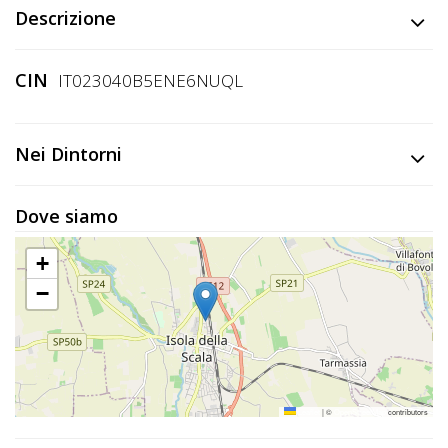
Lavora
Descrizione
con
Noi
CIN
IT023040B5ENE6NUQL
Inserisci
Attività
Nei Dintorni
Dove siamo
Accedi
+
/
−
Registrati
Leaflet
|
©
OpenStreetMap
contributors