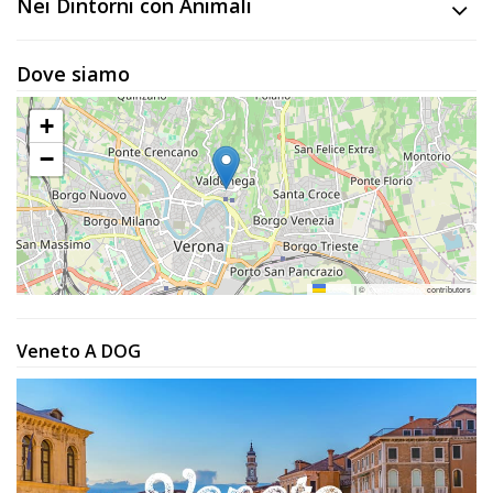
Nei Dintorni con Animali
Dove siamo
+
−
Leaflet
|
©
OpenStreetMap
contributors
Veneto A DOG