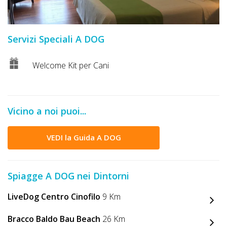
DOG
Servizi Speciali A DOG
INFO
Welcome Kit per Cani
A
DOG
Vicino a noi puoi...
CHIEDI
VEDI la Guida A DOG
CODICE
SCONTO
Spiagge A DOG nei Dintorni
Video
LiveDog Centro Cinofilo
9 Km
Tutorial
Bracco Baldo Bau Beach
26 Km