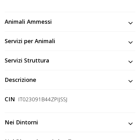
Lavora
con
Noi
Animali Ammessi
Inserisci
Servizi per Animali
Attività
Servizi Struttura
Accedi
Descrizione
/
Registrati
CIN
IT023091B44ZPIJSSJ
Nei Dintorni