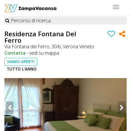
Toggle
navigat
Percorso di ricerca
STRUTTURE
Residenza Fontana Del
Ferro
A
Via Fontana del Ferro, 30/b, Verona Veneto
DOG
Contatta
-
vedi su mappa
SIAMO APERTI
TUTTO L'ANNO
LUOGHI
A
DOG
OFFERTE
A