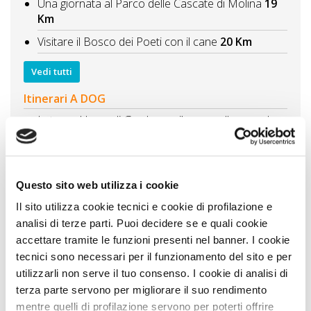
Una giornata al Parco delle Cascate di Molina
19
Km
Visitare il Bosco dei Poeti con il cane
20 Km
Vedi tutti
Itinerari A DOG
In tour al Lago di Garda con il cane sulla sponda
ovest
36 Km
Colli Euganei borghi, abbazie, ville storiche
48 Km
Itinerario al Lago di Ledro con il cane tre giorni tra
Questo sito web utilizza i cookie
spiagge, trekking e natura
53 Km
Il sito utilizza cookie tecnici e cookie di profilazione e
Parchi, cascate e incisioni in Lombardia con il cane
analisi di terze parti. Puoi decidere se e quali cookie
tra gnomi e archeologia
62 Km
accettare tramite le funzioni presenti nel banner. I cookie
Itinerario tra ville e castelli veneti cultura e natura
tecnici sono necessari per il funzionamento del sito e per
con il cane
62 Km
utilizzarli non serve il tuo consenso. I cookie di analisi di
terza parte servono per migliorare il suo rendimento
Vedi tutti
mentre quelli di profilazione servono per poterti offrire