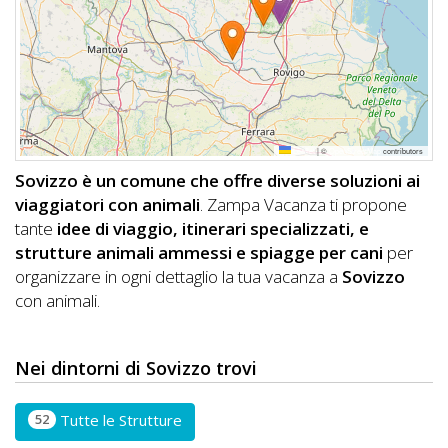
DOG
INFO
A
Leaflet
|
©
OpenStreetMap
contributors
DOG
Sovizzo è un comune che offre diverse soluzioni ai
viaggiatori con animali
. Zampa Vacanza ti propone
tante
idee di viaggio, itinerari specializzati, e
CHIEDI
strutture animali ammessi e spiagge per cani
per
organizzare in ogni dettaglio la tua vacanza a
Sovizzo
CODICE
con animali.
SCONTO
Video
Nei dintorni di Sovizzo trovi
Tutorial
52
Tutte le Strutture