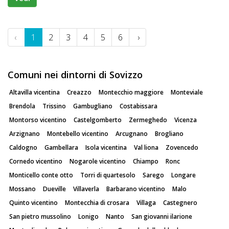
‹
1
2
3
4
5
6
›
Comuni nei dintorni di Sovizzo
Altavilla vicentina
Creazzo
Montecchio maggiore
Monteviale
Brendola
Trissino
Gambugliano
Costabissara
Montorso vicentino
Castelgomberto
Zermeghedo
Vicenza
Arzignano
Montebello vicentino
Arcugnano
Brogliano
Caldogno
Gambellara
Isola vicentina
Val liona
Zovencedo
Cornedo vicentino
Nogarole vicentino
Chiampo
Ronc
Monticello conte otto
Torri di quartesolo
Sarego
Longare
Mossano
Dueville
Villaverla
Barbarano vicentino
Malo
Quinto vicentino
Montecchia di crosara
Villaga
Castegnero
San pietro mussolino
Lonigo
Nanto
San giovanni ilarione