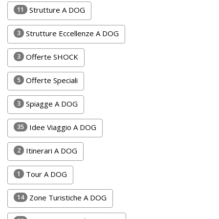
Lavora
11
Strutture A DOG
con
Noi
3
Strutture Eccellenze A DOG
Inserisci
3
Offerte SHOCK
Attività
5
Offerte Speciali
3
Spiagge A DOG
Accedi
35
Idee Viaggio A DOG
/
Registrati
2
Itinerari A DOG
1
Tour A DOG
14
Zone Turistiche A DOG