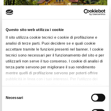
Residence
Questo sito web utilizza i cookie
Residence Hotel Tana Della Volpe
Il sito utilizza cookie tecnici e cookie di profilazione e
Premio
ECCELLENZA A DOG
analisi di terze parti. Puoi decidere se e quali cookie
Approvata
dai Viaggiatori
accettare tramite le funzioni presenti nel banner. I cookie
tecnici sono necessari per il funzionamento del sito e per
Lavarone (Trento) Trentino Alto Adige
utilizzarli non serve il tuo consenso. I cookie di analisi di
Animali Ammessi:
terza parte servono per migliorare il suo rendimento
Servizi Speciali A DOG:
mentre quelli di profilazione servono per poterti offrire
Dista 2266 m
dalla Spiaggia
pubblicità in linea con i tuoi interessi. Per l’utilizzo dei
cookie di profilazione e analisi di terza parte serve il tuo
Vedi
consenso. Se chiudi il banner cliccando sul tasto “Chiudi
Selezione
senza accettare” verranno installati solo i cookie tecnici.
Necessari
del
Cliccando il pulsante “Accetta tutto” acconsenti all’utilizzo
consenso
di tutti i cookie. Cliccando il pulsante “mostra dettagli”