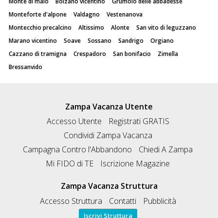
Monte di malo
Bolzano vicentino
Grumolo delle abbadesse
Monteforte d'alpone
Valdagno
Vestenanova
Montecchio precalcino
Altissimo
Alonte
San vito di leguzzano
Marano vicentino
Soave
Sossano
Sandrigo
Orgiano
Cazzano di tramigna
Crespadoro
San bonifacio
Zimella
Bressanvido
Zampa Vacanza Utente
Accesso Utente
Registrati GRATIS
Condividi Zampa Vacanza
Campagna Contro l'Abbandono
Chiedi A Zampa
Mi FIDO di TE
Iscrizione Magazine
Zampa Vacanza Struttura
Accesso Struttura
Contatti
Pubblicità
Iscrivi Struttura