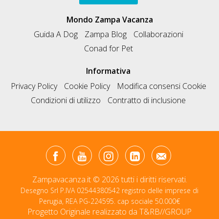
Mondo Zampa Vacanza
Guida A Dog
Zampa Blog
Collaborazioni
Conad for Pet
Informativa
Privacy Policy
Cookie Policy
Modifica consensi Cookie
Condizioni di utilizzo
Contratto di inclusione
Zampavacanza.it © 2026 tutti i diritti riservati.
Desegno Srl P.IVA 02544380542 registro delle imprese di
Perugia, REA PG-224595. cap sociale 50.000€
Progetto Originale realizzato da
T&RB//GROUP