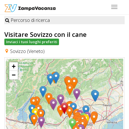
Toggle
navigat
Percorso di ricerca
STRUTTURE
Visitare Sovizzo
con il cane
A
Inviaci i tuoi luoghi preferiti
DOG
Sovizzo (Veneto)
+
LUOGHI
−
A
DOG
OFFERTE
A