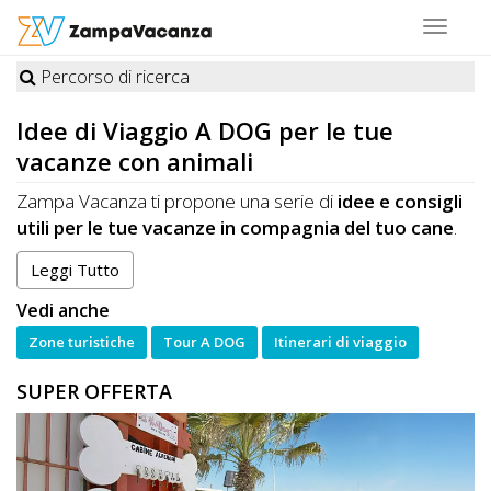
Toggle
navigat
Percorso di ricerca
STRUTTURE
Idee di Viaggio
A DOG
per le tue
A
vacanze con animali
DOG
Zampa Vacanza ti propone una serie di
idee e consigli
utili per le tue vacanze in compagnia del tuo cane
.
Scegli tra i vari spunti che abbiamo selezionato per te e
Leggi Tutto
LUOGHI
naviga tra:
A
Vedi anche
vacanze e itinerari naturalistici da vivere in
compagnia del tuo animale
DOG
Zone turistiche
Tour A DOG
Itinerari di viaggio
visite a città d'arte e a punti di interesse storico
SUPER OFFERTA
organizzate in modo da essere totalmente
pet-
friendly
OFFERTE
escursioni
nei caratteristici borghi delle magnifiche
regioni italiane da pianificare e organizzare
in
A
compagnia del tuo cane