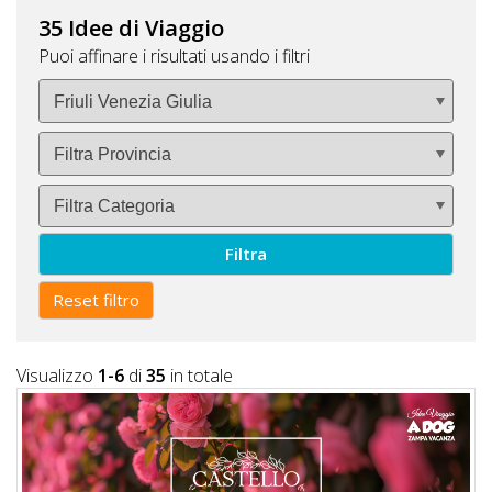
Lavora
35 Idee di Viaggio
con
Puoi affinare i risultati usando i filtri
Noi
Inserisci
Attività
Filtra
Accedi
/
Reset filtro
Registrati
Visualizzo
1-6
di
35
in totale