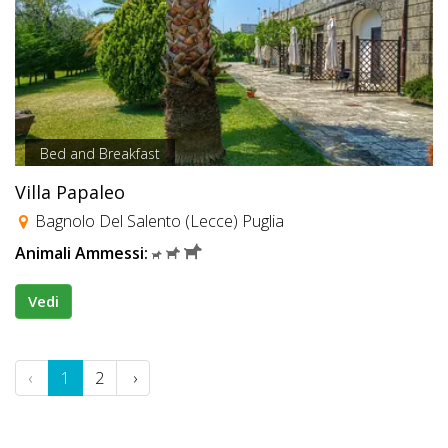
Bed and Breakfast
Villa Papaleo
Bagnolo Del Salento (Lecce) Puglia
Animali Ammessi:
Vedi
‹
1
2
›