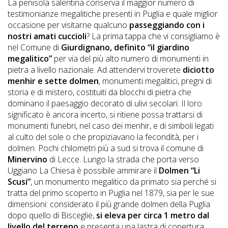
La penisola salentina conserva il maggior numero di
DOG
testimonianze megalitiche presenti in Puglia e quale miglior
occasione per visitarne qualcuno
passeggiando con i
nostri amati cuccioli
? La prima tappa che vi consigliamo è
nel Comune di
Giurdignano, definito “il giardino
INFO
megalitico”
per via del più alto numero di monumenti in
A
pietra a livello nazionale. Ad attendervi troverete
diciotto
menhir e sette dolmen
, monumenti megalitici, pregni di
DOG
storia e di mistero, costituiti da blocchi di pietra che
dominano il paesaggio decorato di ulivi secolari. Il loro
significato è ancora incerto, si ritiene possa trattarsi di
CHIEDI
monumenti funebri, nel caso dei menhir, e di simboli legati
al culto del sole o che propiziavano la fecondità, per i
CODICE
dolmen. Pochi chilometri più a sud si trova il comune di
SCONTO
Minervino
di Lecce. Lungo la strada che porta verso
Uggiano La Chiesa è possibile ammirare il
Dolmen “Li
Scusi”
, un monumento megalitico da primato sia perché si
Video
tratta del primo scoperto in Puglia nel 1879, sia per le sue
Tutorial
dimensioni: considerato il più grande dolmen della Puglia
dopo quello di Bisceglie,
si eleva per circa 1 metro dal
livello del terreno
e presenta una lastra di copertura