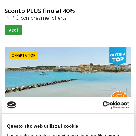
Sconto PLUS fino al 40%
IN PIÙ compresi nell'offerta...
Vedi
OFFERTA TOP
Case Vacanze
Casetta Margherita
Questo sito web utilizza i cookie
Premio
STRUTTURA A DOG
Il sito utilizza cookie tecnici e cookie di profilazione e