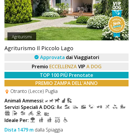
Agriturismi
Agriturismo Il Piccolo Lago
Approvata
dai Viaggiatori
Premio
ECCELLENZA
VIP
A DOG
TOP 100 PIÙ Prenotate
PREMIO ZAMPA DELL'ANNO
Otranto (Lecce) Puglia
Animali Ammessi:
Servizi Speciali A DOG:
Ideale Per:
Dista 1479 m
dalla Spiaggia