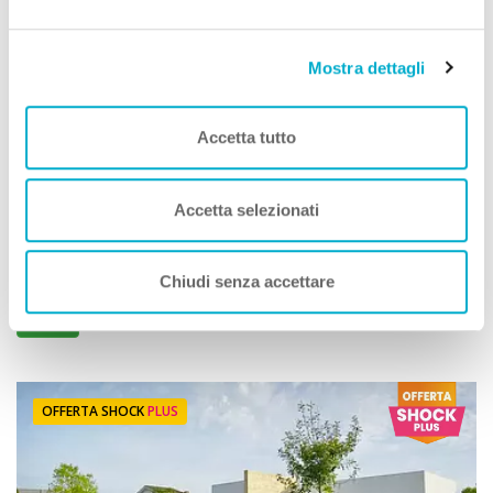
Mostra dettagli
Case Vacanze
Appartamenti Borgo San Giorgio
Accetta tutto
Premio
STRUTTURA A DOG
Otranto (Lecce) Puglia
Accetta selezionati
Animali Ammessi:
Servizi Speciali A DOG:
Ideale Per:
Chiudi senza accettare
Vedi
OFFERTA SHOCK
PLUS