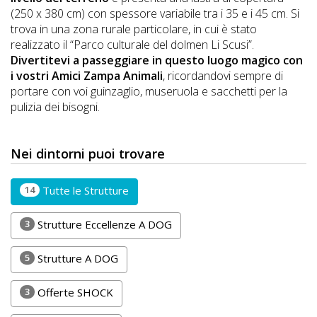
Lavora
(250 x 380 cm) con spessore variabile tra i 35 e i 45 cm. Si
con
trova in una zona rurale particolare, in cui è stato
Noi
realizzato il “Parco culturale del dolmen Li Scusi”.
Divertitevi a passeggiare in questo luogo magico con
i vostri Amici Zampa Animali
, ricordandovi sempre di
Inserisci
portare con voi guinzaglio, museruola e sacchetti per la
Attività
pulizia dei bisogni.
Nei dintorni puoi trovare
Accedi
/
14
Tutte le Strutture
Registrati
3
Strutture Eccellenze A DOG
5
Strutture A DOG
3
Offerte SHOCK