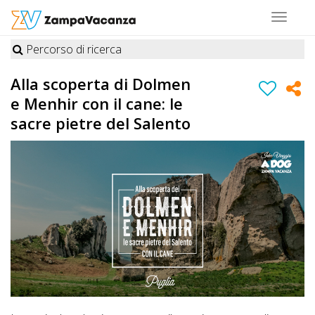
Toggle
navigat
Percorso di ricerca
STRUTTURE
Alla scoperta di Dolmen
A
e Menhir con il cane: le
DOG
sacre pietre del Salento
LUOGHI
A
DOG
OFFERTE
A