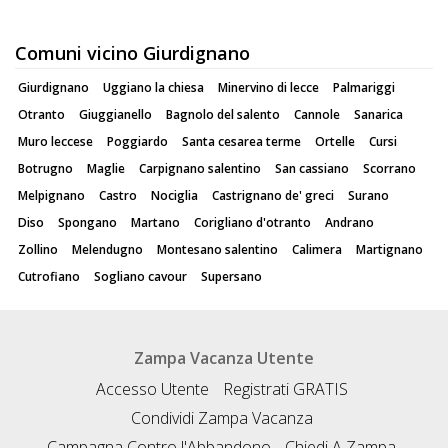
Comuni vicino Giurdignano
Giurdignano
Uggiano la chiesa
Minervino di lecce
Palmariggi
Otranto
Giuggianello
Bagnolo del salento
Cannole
Sanarica
Muro leccese
Poggiardo
Santa cesarea terme
Ortelle
Cursi
Botrugno
Maglie
Carpignano salentino
San cassiano
Scorrano
Melpignano
Castro
Nociglia
Castrignano de' greci
Surano
Diso
Spongano
Martano
Corigliano d'otranto
Andrano
Zollino
Melendugno
Montesano salentino
Calimera
Martignano
Cutrofiano
Sogliano cavour
Supersano
Zampa Vacanza Utente
Accesso Utente
Registrati GRATIS
Condividi Zampa Vacanza
Campagna Contro l'Abbandono
Chiedi A Zampa