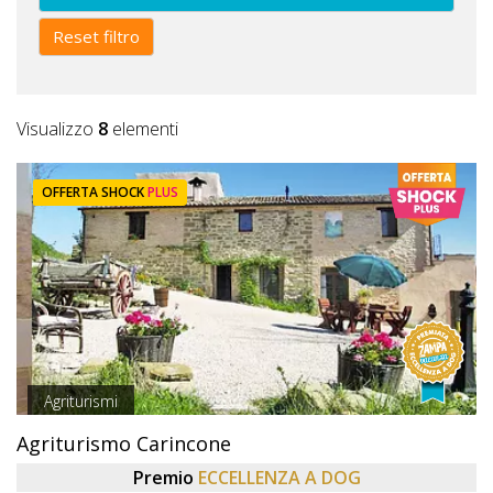
Reset filtro
Visualizzo
8
elementi
OFFERTA SHOCK
PLUS
Agriturismi
Agriturismo Carincone
Premio
ECCELLENZA A DOG