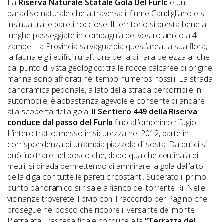
La
Riserva Naturale Statale
Gola Del Furlo
è un
DOG
paradiso naturale che attraversa il fiume Candigliano e si
insinua tra le pareti rocciose. Il territorio si presta bene a
lunghe passeggiate in compagnia del vostro amico a 4
zampe. La Provincia salvaguardia quest’area, la sua flora,
INFO
la fauna e gli edifici rurali. Una perla di rara bellezza anche
A
dal punto di vista geologico: tra le rocce calcaree di origine
marina sono affiorati nel tempo numerosi fossili. La strada
DOG
panoramica pedonale, a lato della strada percorribile in
automobile, è abbastanza agevole e consente di andare
alla scoperta della gola.
Il Sentiero 449 della Riserva
CHIEDI
conduce dal passo del Furlo
fino all’omonimo rifugio.
L’intero tratto, messo in sicurezza nel 2012, parte in
CODICE
corrispondenza di un’ampia piazzola di sosta. Da qui ci si
SCONTO
può inoltrare nel bosco che, dopo qualche centinaia di
metri, si dirada permettendo di ammirare la gola dall’alto
della diga con tutte le pareti circostanti. Superato il primo
Video
punto panoramico si risale a fianco del torrente Ri. Nelle
Tutorial
vicinanze troverete il bivio con il raccordo per Pagino che
prosegue nel bosco che ricopre il versante del monte
Pietralata. L’ascesa finale conduce alla
“Terrazza del