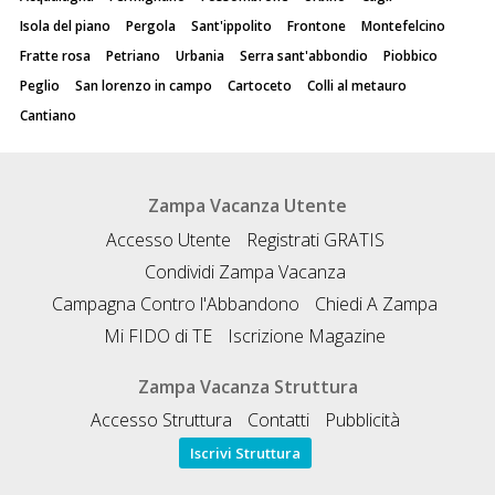
Isola del piano
Pergola
Sant'ippolito
Frontone
Montefelcino
Fratte rosa
Petriano
Urbania
Serra sant'abbondio
Piobbico
Peglio
San lorenzo in campo
Cartoceto
Colli al metauro
Cantiano
Zampa Vacanza Utente
Accesso Utente
Registrati GRATIS
Condividi Zampa Vacanza
Campagna Contro l'Abbandono
Chiedi A Zampa
Mi FIDO di TE
Iscrizione Magazine
Zampa Vacanza Struttura
Accesso Struttura
Contatti
Pubblicità
Iscrivi Struttura