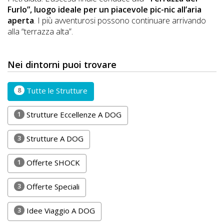
Lavora
Furlo”, luogo ideale per un piacevole pic-nic all’aria
con
aperta
. I più avventurosi possono continuare arrivando
Noi
alla “terrazza alta”.
Inserisci
Nei dintorni puoi trovare
Attività
8
Tutte le Strutture
1
Strutture Eccellenze A DOG
Accedi
/
3
Strutture A DOG
Registrati
1
Offerte SHOCK
3
Offerte Speciali
3
Idee Viaggio A DOG