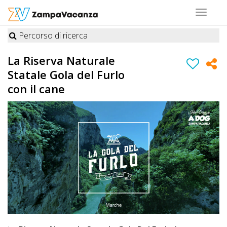
Toggle
navigat
Percorso di ricerca
STRUTTURE
La Riserva Naturale
A
Statale Gola del Furlo
DOG
con il cane
LUOGHI
A
DOG
OFFERTE
A