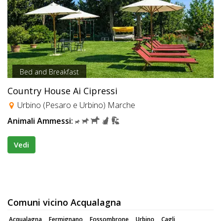
Bed and Breakfast
Country House Ai Cipressi
Urbino (Pesaro e Urbino) Marche
Animali Ammessi:
Vedi
Comuni vicino Acqualagna
Acqualagna
Fermignano
Fossombrone
Urbino
Cagli