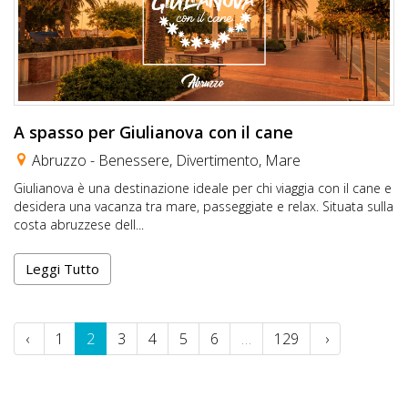
A spasso per Giulianova con il cane
Abruzzo -
Benessere
,
Divertimento
,
Mare
Giulianova è una destinazione ideale per chi viaggia con il cane e
desidera una vacanza tra mare, passeggiate e relax. Situata sulla
costa abruzzese dell...
Leggi Tutto
‹
1
2
3
4
5
6
…
129
›