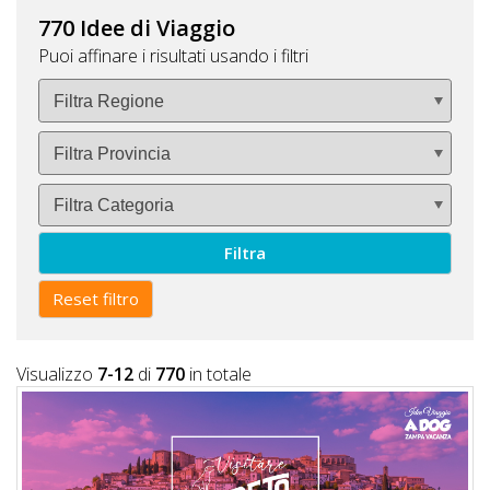
Lavora
770 Idee di Viaggio
con
Puoi affinare i risultati usando i filtri
Noi
Inserisci
Attività
Filtra
Accedi
/
Reset filtro
Registrati
Visualizzo
7-12
di
770
in totale