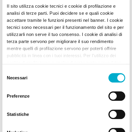
Il sito utilizza cookie tecnici e cookie di profilazione e
analisi di terze parti. Puoi decidere se e quali cookie
accettare tramite le funzioni presenti nel banner. I cookie
tecnici sono necessari per il funzionamento del sito e per
utilizzarli non serve il tuo consenso. I cookie di analisi di
terza parte servono per migliorare il suo rendimento
Visita Barolo con il cane
mentre quelli di profilazione servono per poterti offrire
Piemonte -
Borgo
,
Cultura
,
Natura
pubblicità in linea con i tuoi interessi. Per l’utilizzo dei
cookie di profilazione e analisi di terza parte serve il tuo
Visitare Barolo con il cane è un’esperienza ideale per chi ama
viaggiare insieme al proprio amico a quattro zampe tra natura,
consenso. Se chiudi il banner cliccando sul tasto “Chiudi
Selezione
panorami e borghi ricchi di...
senza accettare” verranno installati solo i cookie tecnici.
Necessari
del
Cliccando il pulsante “Accetta tutto” acconsenti all’utilizzo
consenso
Leggi Tutto
di tutti i cookie. Cliccando il pulsante “mostra dettagli”
Preferenze
troverai le varie categorie di cookie e potrai accettare o
rifiutare i cookie in base alle tue preferenze e salvare le
tue scelte. Puoi modificare le tue scelte in ogni momento.
Statistiche
Per saperne di più consulta la nostra
informativa
cookie.