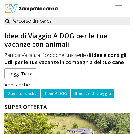
Toggle
navigat
Percorso di ricerca
STRUTTURE
Idee di Viaggio
A DOG
per le tue
A
vacanze con animali
DOG
Zampa Vacanza ti propone una serie di
idee e consigli
utili per le tue vacanze in compagnia del tuo cane
.
Scegli tra i vari spunti che abbiamo selezionato per te e
Leggi Tutto
LUOGHI
naviga tra:
A
Vedi anche
vacanze e itinerari naturalistici da vivere in
compagnia del tuo animale
DOG
Zone turistiche
Tour A DOG
Itinerari di viaggio
visite a città d'arte e a punti di interesse storico
SUPER OFFERTA
organizzate in modo da essere totalmente
pet-
friendly
OFFERTE
escursioni
nei caratteristici borghi delle magnifiche
regioni italiane da pianificare e organizzare
in
A
compagnia del tuo cane