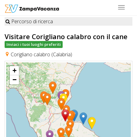
Toggle
navigat
Percorso di ricerca
STRUTTURE
Visitare Corigliano calabro
con il cane
A
Inviaci i tuoi luoghi preferiti
DOG
Corigliano calabro (Calabria)
+
LUOGHI
−
A
DOG
OFFERTE
A