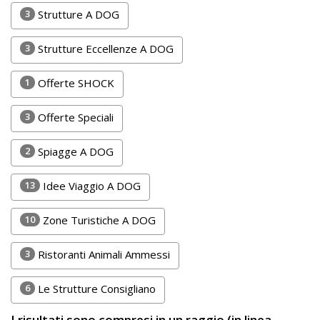
Lavora
3
Strutture A DOG
con
Noi
3
Strutture Eccellenze A DOG
Inserisci
1
Offerte SHOCK
Attività
3
Offerte Speciali
2
Spiagge A DOG
Accedi
13
Idee Viaggio A DOG
/
Registrati
10
Zone Turistiche A DOG
3
Ristoranti Animali Ammessi
6
Le Strutture Consigliano
I risultati sono compresi in un raggio (in linea