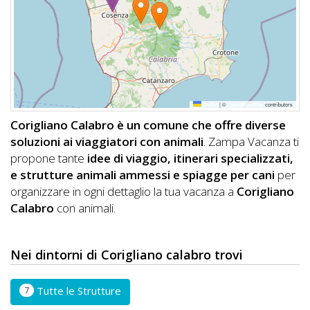
DOG
INFO
A
Leaflet
|
©
OpenStreetMap
contributors
DOG
Corigliano Calabro è un comune che offre diverse
soluzioni ai viaggiatori con animali
. Zampa Vacanza ti
propone tante
idee di viaggio, itinerari specializzati,
CHIEDI
e strutture animali ammessi e spiagge per cani
per
organizzare in ogni dettaglio la tua vacanza a
Corigliano
CODICE
Calabro
con animali.
SCONTO
Video
Nei dintorni di Corigliano calabro trovi
Tutorial
7
Tutte le Strutture