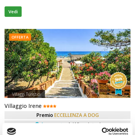
Vedi
OFFERTA
Villaggi Turistici
Villaggio Irene
Premio
ECCELLENZA A DOG
Approvata
dai Viaggiatori
TOP 100 PIÙ Prenotate