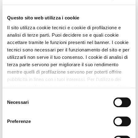
Pietrapaola (Cosenza) Calabria
Animali Ammessi:
Questo sito web utilizza i cookie
Servizi Speciali A DOG:
Il sito utilizza cookie tecnici e cookie di profilazione e
analisi di terze parti. Puoi decidere se e quali cookie
OFFERTA LUGLIO 2017
accettare tramite le funzioni presenti nel banner. I cookie
OFFERTA LUGLIO
tecnici sono necessari per il funzionamento del sito e per
utilizzarli non serve il tuo consenso. I cookie di analisi di
Vedi
terza parte servono per migliorare il suo rendimento
mentre quelli di profilazione servono per poterti offrire
pubblicità in linea con i tuoi interessi. Per l’utilizzo dei
OFFERTA SHOCK
PLUS
cookie di profilazione e analisi di terza parte serve il tuo
consenso. Se chiudi il banner cliccando sul tasto “Chiudi
Selezione
senza accettare” verranno installati solo i cookie tecnici.
Necessari
del
Cliccando il pulsante “Accetta tutto” acconsenti all’utilizzo
consenso
di tutti i cookie. Cliccando il pulsante “mostra dettagli”
Preferenze
troverai le varie categorie di cookie e potrai accettare o
rifiutare i cookie in base alle tue preferenze e salvare le