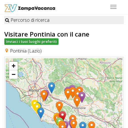
Toggle
navigat
Percorso di ricerca
STRUTTURE
Visitare Pontinia
con il cane
A
Inviaci i tuoi luoghi preferiti
DOG
Pontinia (Lazio)
+
LUOGHI
−
A
DOG
OFFERTE
A