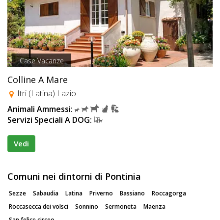
Case Vacanze
Colline A Mare
Itri (Latina) Lazio
Animali Ammessi:
Servizi Speciali A DOG:
Vedi
Comuni nei dintorni di Pontinia
Sezze
Sabaudia
Latina
Priverno
Bassiano
Roccagorga
Roccasecca dei volsci
Sonnino
Sermoneta
Maenza
San felice circeo