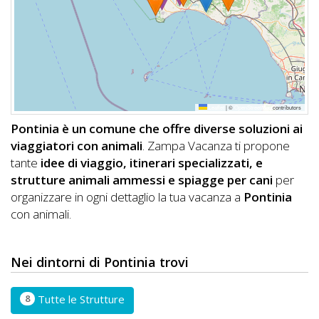
DOG
INFO
A
Leaflet
|
©
OpenStreetMap
contributors
DOG
Pontinia è un comune che offre diverse soluzioni ai
viaggiatori con animali
. Zampa Vacanza ti propone
tante
idee di viaggio, itinerari specializzati, e
CHIEDI
strutture animali ammessi e spiagge per cani
per
organizzare in ogni dettaglio la tua vacanza a
Pontinia
CODICE
con animali.
SCONTO
Video
Nei dintorni di Pontinia trovi
Tutorial
8
Tutte le Strutture