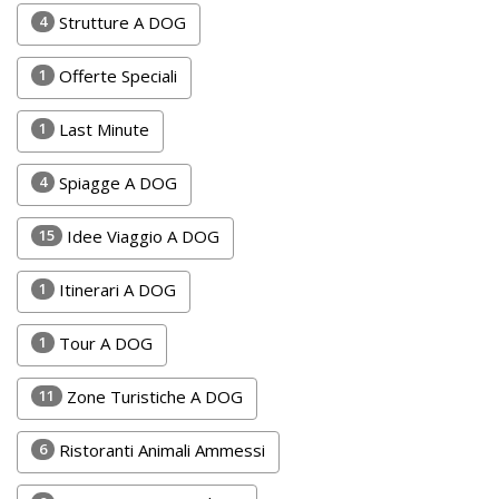
Lavora
4
Strutture A DOG
con
Noi
1
Offerte Speciali
Inserisci
1
Last Minute
Attività
4
Spiagge A DOG
15
Idee Viaggio A DOG
Accedi
1
Itinerari A DOG
/
Registrati
1
Tour A DOG
11
Zone Turistiche A DOG
6
Ristoranti Animali Ammessi