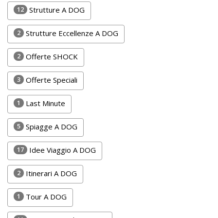
Lavora
12
Strutture A DOG
con
Noi
2
Strutture Eccellenze A DOG
Inserisci
2
Offerte SHOCK
Attività
3
Offerte Speciali
1
Last Minute
Accedi
5
Spiagge A DOG
/
Registrati
17
Idee Viaggio A DOG
2
Itinerari A DOG
1
Tour A DOG