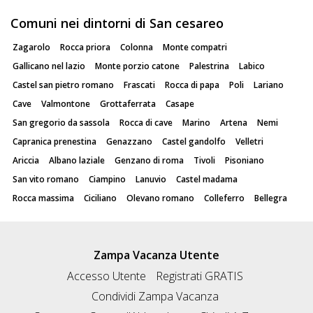
Comuni nei dintorni di San cesareo
Zagarolo
Rocca priora
Colonna
Monte compatri
Gallicano nel lazio
Monte porzio catone
Palestrina
Labico
Castel san pietro romano
Frascati
Rocca di papa
Poli
Lariano
Cave
Valmontone
Grottaferrata
Casape
San gregorio da sassola
Rocca di cave
Marino
Artena
Nemi
Capranica prenestina
Genazzano
Castel gandolfo
Velletri
Ariccia
Albano laziale
Genzano di roma
Tivoli
Pisoniano
San vito romano
Ciampino
Lanuvio
Castel madama
Rocca massima
Ciciliano
Olevano romano
Colleferro
Bellegra
Zampa Vacanza Utente
Accesso Utente
Registrati GRATIS
Condividi Zampa Vacanza