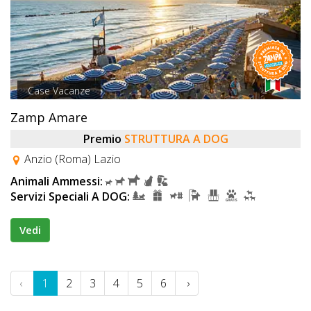
Case Vacanze
Zamp Amare
Premio
STRUTTURA A DOG
Anzio (Roma) Lazio
Animali Ammessi:
Servizi Speciali A DOG:
Vedi
‹
1
2
3
4
5
6
›