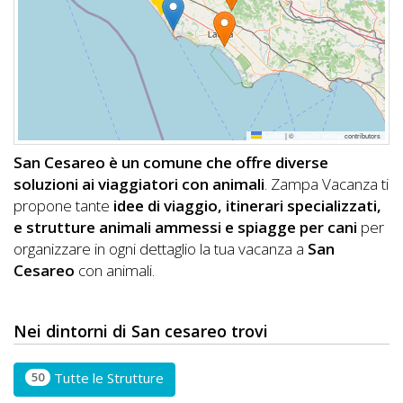
DOG
INFO
A
Leaflet
|
©
OpenStreetMap
contributors
DOG
San Cesareo è un comune che offre diverse
soluzioni ai viaggiatori con animali
. Zampa Vacanza ti
propone tante
idee di viaggio, itinerari specializzati,
CHIEDI
e strutture animali ammessi e spiagge per cani
per
organizzare in ogni dettaglio la tua vacanza a
San
CODICE
Cesareo
con animali.
SCONTO
Video
Nei dintorni di San cesareo trovi
Tutorial
50
Tutte le Strutture