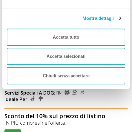
Mostra dettagli
Accetta tutto
Agriturismi
Accetta selezionati
Agriturismo La Ripa
Premio
ECCELLENZA A DOG
Chiudi senza accettare
Montorio Romano (Roma) Lazio
Animali Ammessi:
Servizi Speciali A DOG:
Ideale Per:
Sconto del 10% sul prezzo di listino
IN PIÙ compresi nell'offerta:...