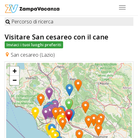
Toggle
navigat
Percorso di ricerca
STRUTTURE
Visitare San cesareo
con il cane
A
Inviaci i tuoi luoghi preferiti
DOG
San cesareo (Lazio)
+
LUOGHI
−
A
DOG
OFFERTE
A