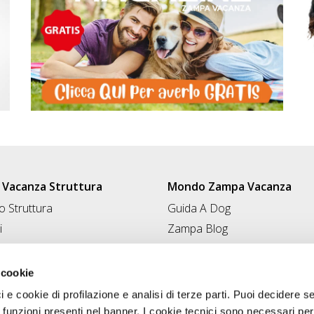
Vacanza Struttura
Mondo Zampa Vacanza
 Struttura
Guida A Dog
i
Zampa Blog
ità
Collaborazioni
Conad for Pet
 Struttura
 cookie
ci e cookie di profilazione e analisi di terze parti. Puoi decidere s
 funzioni presenti nel banner. I cookie tecnici sono necessari per 