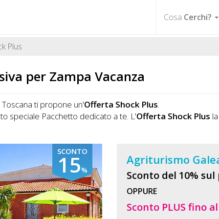
Cosa
Cerchi?
ck Plus
usiva per Zampa Vacanza
 Toscana ti propone un'
Offerta Shock Plus
.
o speciale Pacchetto dedicato a te. L'
Offerta Shock Plus
la
SCONTO
15
Agriturismo Gale
%
Sconto del 10% sul 
OPPURE
Sconto PLUS fino a