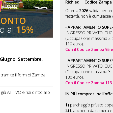
Richiedi il Codice Zampa
Offerta
2026
valida per un
festività, non è cumulabile 
CONTO
no al
15%
-
APPARTAMENTO SUPERI
INGRESSO PRIVATO, CUC
(Occupazione massima 2 p
110 euro).
Con il Codice Zampa 95 
Giugno
,
Settembre
,
-
APPARTAMENTO SUPERI
INGRESSO PRIVATO, CUC
(Occupazione massima 3 p
ta tramite il form di Zampa
130 euro).
Con il Codice Zampa 113
ià ATTIVO e hai diritto allo
IN PIÙ compresi nell'offe
1)
parcheggio privato coper
2)
biancheria da camera e