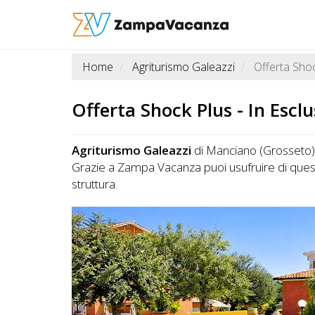
Home
Agriturismo Galeazzi
Offerta Sho
STRUTTURE
A
Offerta Shock Plus
- In Escl
DOG
Agriturismo Galeazzi
di Manciano (Grosseto)
Grazie a Zampa Vacanza puoi usufruire di quest
LUOGHI
struttura.
A
DOG
OFFERTE
A