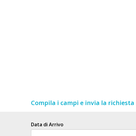
Lavora
con
Noi
Inserisci
Attività
Accedi
/
Registrati
Compila i campi e invia la richiesta
Data di Arrivo