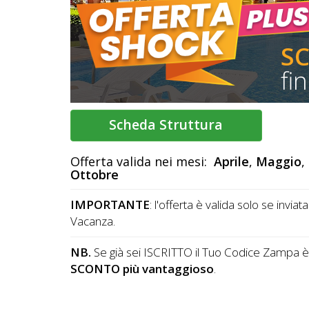
DOG
S
INFO
fi
A
DOG
Scheda Struttura
Offerta valida nei mesi:
Aprile
,
Maggio
,
CHIEDI
Ottobre
CODICE
IMPORTANTE
: l'offerta è valida solo se invia
SCONTO
Vacanza.
Video
NB.
Se già sei ISCRITTO il Tuo Codice Zampa è g
SCONTO più vantaggioso
.
Tutorial