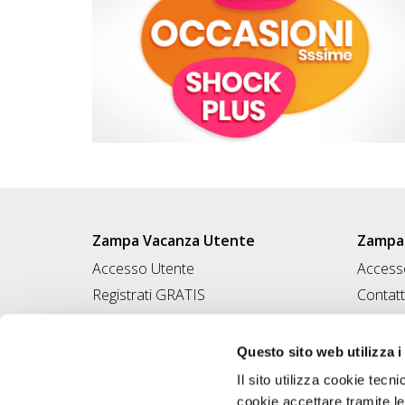
Zampa Vacanza Utente
Zampa 
Accesso Utente
Accesso
Registrati GRATIS
Contatt
Condividi Zampa Vacanza
Pubblic
Campagna Contro l'Abbandono
Iscrivi
Questo sito web utilizza i
Chiedi A Zampa
Il sito utilizza cookie tecni
Mi FIDO di TE
cookie accettare tramite le