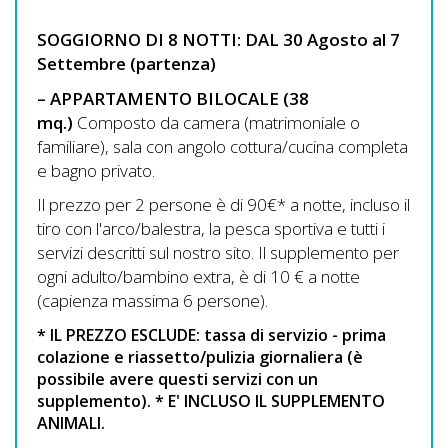
Lavora
con
SOGGIORNO DI 8
NOTTI:
DAL 30 Agosto al 7
Noi
Settembre (partenza)
– APPARTAMENTO BILOCALE (38
Inserisci
mq.)
Composto da camera (matrimoniale o
Attività
familiare), sala con angolo cottura/cucina completa
e bagno privato.
Il prezzo per 2 persone è di 90€* a notte, incluso il
tiro con l'arco/balestra, la pesca sportiva e tutti i
Accedi
servizi descritti sul nostro sito. Il supplemento per
/
ogni adulto/bambino extra, è di 10 € a notte
(capienza massima 6 persone).
Registrati
* IL PREZZO ESCLUDE: tassa di servizio - prima
colazione e riassetto/pulizia giornaliera (è
possibile avere questi servizi con un
supplemento). * E' INCLUSO IL SUPPLEMENTO
ANIMALI.