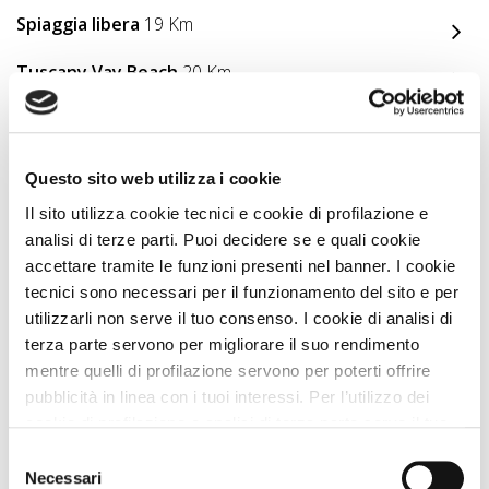
Spiaggia libera
19 Km
Tuscany Vay Beach
20 Km
Playa del Can - Tenda Gialla
20 Km
Braccio Energy Beach
21 Km
Questo sito web utilizza i cookie
Il sito utilizza cookie tecnici e cookie di profilazione e
THANK YOU DOG
21 Km
analisi di terze parti. Puoi decidere se e quali cookie
La Pineta Blu
22 Km
accettare tramite le funzioni presenti nel banner. I cookie
tecnici sono necessari per il funzionamento del sito e per
utilizzarli non serve il tuo consenso. I cookie di analisi di
terza parte servono per migliorare il suo rendimento
Ci piace Zampa Vacanza...
mentre quelli di profilazione servono per poterti offrire
pubblicità in linea con i tuoi interessi. Per l’utilizzo dei
"Ottimo portale, il migliore per che viaggia con gli
cookie di profilazione e analisi di terza parte serve il tuo
animali! "
consenso. Se chiudi il banner cliccando sul tasto “Chiudi
Selezione
senza accettare” verranno installati solo i cookie tecnici.
Necessari
del