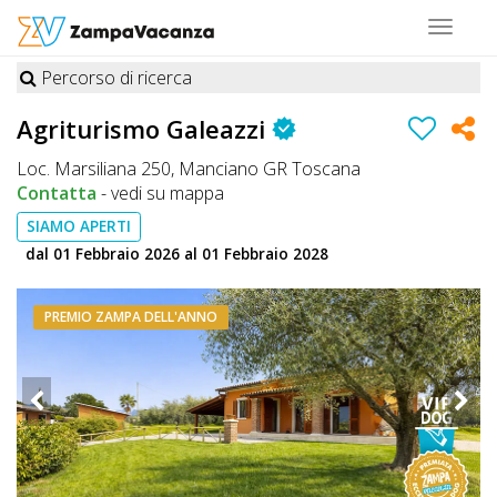
Toggle
navigat
Percorso di ricerca
STRUTTURE
Agriturismo Galeazzi
A
Loc. Marsiliana 250, Manciano GR Toscana
DOG
Contatta
-
vedi su mappa
SIAMO APERTI
dal 01 Febbraio 2026 al 01 Febbraio 2028
LUOGHI
A
PREMIO ZAMPA DELL'ANNO
DOG
OFFERTE
A