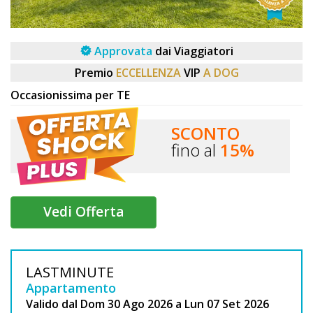
DOG
Approvata
dai Viaggiatori
INFO
Premio
ECCELLENZA
VIP
A DOG
A
Occasionissima per TE
DOG
SCONTO
fino al
15%
CHIEDI
CODICE
Vedi Offerta
SCONTO
Video
LASTMINUTE
Tutorial
Appartamento
Valido dal Dom 30 Ago 2026 a Lun 07 Set 2026