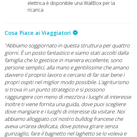
elettrica è disponibile una WallBox per la
ricarica.
Cosa Piace ai Viaggiatori
"Abbiamo soggiornato in questa struttura per quattro
"
giorni. È un posto fantastico e siamo stati accolti dalla
S.
famiglia che lo gestisce in maniera eccellente, sono
s
persone semplici, alla mano e gentilissime che amano
bu
davvero il proprio lavoro e cercano di far star bene i
so
propri ospiti nel miglior modo possibile. L’agriturismo
A.
si trova in un punto strategico e si possono
raggiungere con meno di mezz’ora i luoghi di interesse.
Inoltre ti viene fornita una guida, dove puoi scegliere
dove mangiare e i luoghi di interesse da visitare. Noi
abbiamo alloggiato col nostro bulldog francese che
aveva un’area dedicata, dove poteva girare senza
guinzaglio, fare il bagnetto nel laghetto se lo voleva e