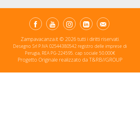
Zampavacanza.it © 2026 tutti i diritti riservati.
Desegno Srl P.IVA 02544380542 registro delle imprese di
Perugia, REA PG-224595. cap sociale 50.000€
Progetto Originale realizzato da
T&RB//GROUP