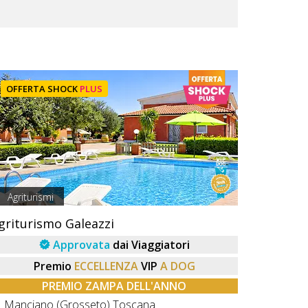
OFFERTA SHOCK
PLUS
Agriturismi
griturismo Galeazzi
Approvata
dai Viaggiatori
Premio
ECCELLENZA
VIP
A DOG
PREMIO ZAMPA DELL'ANNO
Manciano (Grosseto) Toscana