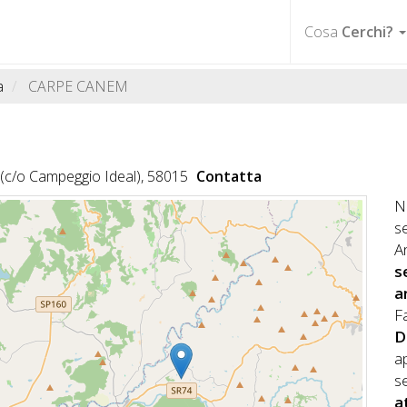
Cosa
Cerchi?
a
CARPE CANEM
a, (c/o Campeggio Ideal), 58015
Contatta
N
s
A
s
a
Fa
D
a
s
a