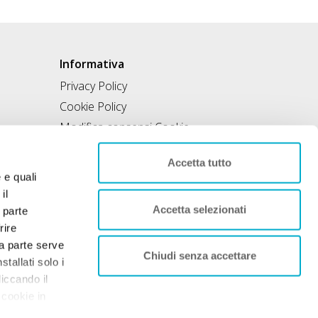
Informativa
Privacy Policy
Cookie Policy
Modifica consensi Cookie
Condizioni di utilizzo
Accetta tutto
Contratto di inclusione
e e quali
il
Accetta selezionati
 parte
rire
rza parte serve
Chiudi senza accettare
tallati solo i
liccando il
 cookie in
nto. Per