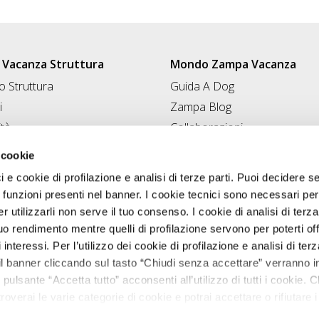
Vacanza Struttura
Mondo Zampa Vacanza
 Struttura
Guida A Dog
i
Zampa Blog
ità
Collaborazioni
Conad for Pet
 Struttura
 cookie
ci e cookie di profilazione e analisi di terze parti. Puoi decidere s
 funzioni presenti nel banner. I cookie tecnici sono necessari per 
 utilizzarli non serve il tuo consenso. I cookie di analisi di terza
uo rendimento mentre quelli di profilazione servono per poterti off
i interessi. Per l’utilizzo dei cookie di profilazione e analisi di te
il banner cliccando sul tasto “Chiudi senza accettare” verranno ins
 pulsante “Accetta tutto” acconsenti all’utilizzo di tutti i cookie. C
roverai le varie categorie di cookie e potrai accettare o rifiutare i
salvare le tue scelte. Puoi modificare le tue scelte in ogni mome