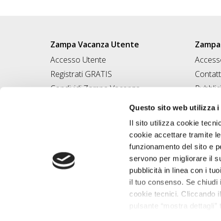
Zampa Vacanza Utente
Zampa 
Accesso Utente
Accesso
Registrati GRATIS
Contatt
Condividi Zampa Vacanza
Pubblic
Campagna Contro l'Abbandono
Iscrivi
Questo sito web utilizza i
Chiedi A Zampa
Il sito utilizza cookie tecni
Mi FIDO di TE
cookie accettare tramite le
Iscrizione Magazine
funzionamento del sito e per
servono per migliorare il s
pubblicità in linea con i tuo
il tuo consenso. Se chiudi 
cookie tecnici. Cliccando il
pulsante “mostra dettagli” t
base alle tue preferenze e 