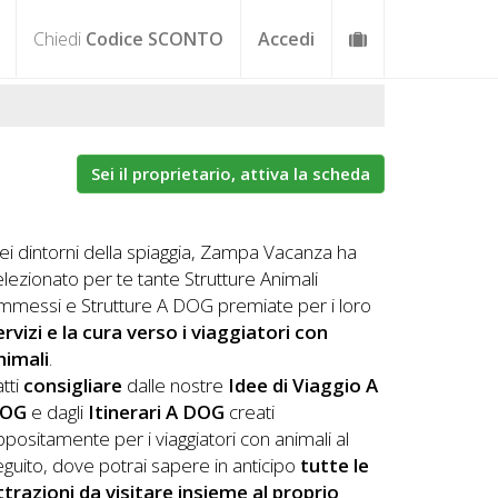
Chiedi
Codice SCONTO
Accedi
Sei il proprietario, attiva la scheda
ei dintorni della spiaggia, Zampa Vacanza ha
elezionato per te tante Strutture Animali
mmessi e Strutture A DOG premiate per i loro
ervizi e la cura verso i viaggiatori con
nimali
.
tti
consigliare
dalle nostre
Idee di Viaggio A
OG
e dagli
Itinerari A DOG
creati
ppositamente per i viaggiatori con animali al
eguito, dove potrai sapere in anticipo
tutte le
ttrazioni da visitare insieme al proprio