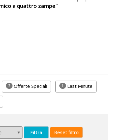
mico a quattro zampe
."
3
1
Offerte Speciali
Last Minute
Filtra
Reset filtro