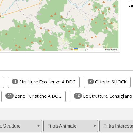
a
Leaflet
|
©
OpenStreetMap
contributors
4
3
Strutture Eccellenze A DOG
Offerte SHOCK
23
10
Zone Turistiche A DOG
Le Strutture Consigliano