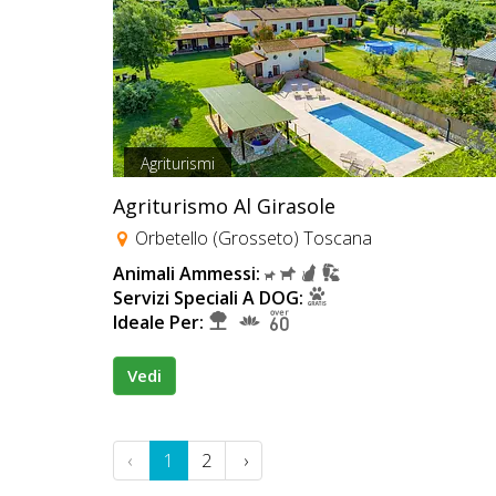
Agriturismi
Agriturismo Al Girasole
Orbetello (Grosseto) Toscana
Animali Ammessi:
Servizi Speciali A DOG:
Ideale Per:
Vedi
‹
1
2
›