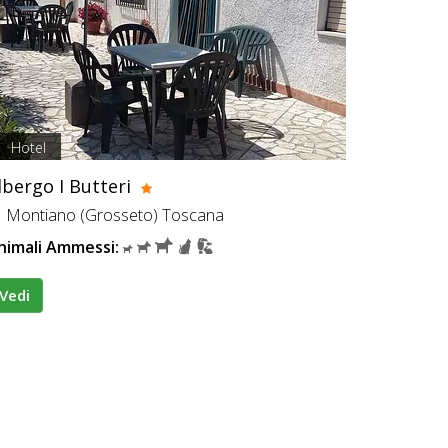
Hotel
lbergo I Butteri
Montiano (Grosseto) Toscana
nimali Ammessi:
Vedi