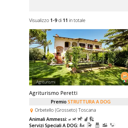
Lavora
con
Noi
Visualizzo
1-9
di
11
in totale
Inserisci
Attività
Accedi
/
Agriturismi
Registrati
Agriturismo Peretti
Premio
STRUTTURA A DOG
Orbetello (Grosseto) Toscana
Animali Ammessi:
Servizi Speciali A DOG: