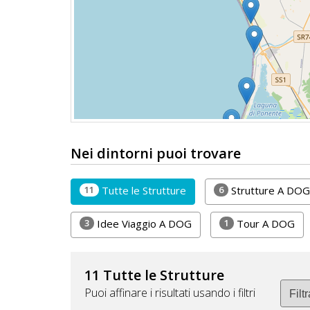
DOG
INFO
A
DOG
Nei dintorni puoi trovare
CHIEDI
11
6
Tutte le Strutture
Strutture A DOG
CODICE
SCONTO
3
1
Idee Viaggio A DOG
Tour A DOG
Video
Tutorial
11 Tutte le Strutture
Puoi affinare i risultati usando i filtri