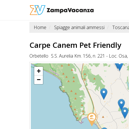
Home
Spiagge animali ammessi
Toscan
STRUTTURE
A
Carpe Canem
Pet Friendly
DOG
Orbetello
S.S. Aurelia Km. 156, n. 221 - Loc. Os
+
LUOGHI
−
A
DOG
OFFERTE
A