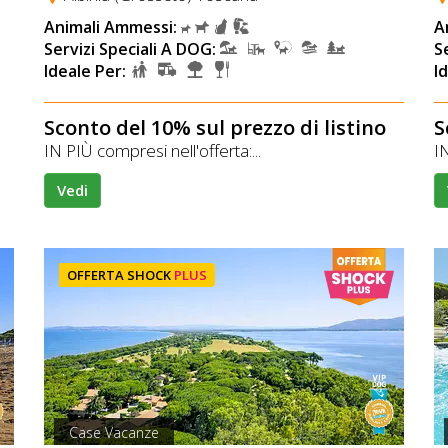
Animali Ammessi:
A
Servizi Speciali A DOG:
S
Ideale Per:
I
Sconto del 10% sul prezzo di listino
S
IN PIÙ compresi nell'offerta:...
IN
Vedi
OFFERTA SHOCK
PLUS
Case Vacanze