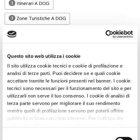
3
Itinerari A DOG
DOG
3
Zone Turistiche A DOG
INFO
A
0 Tutte le Strutture
Puoi affinare i risultati usando i filtri
DOG
Questo sito web utilizza i cookie
Il sito utilizza cookie tecnici e cookie di profilazione e
analisi di terze parti. Puoi decidere se e quali cookie
CHIEDI
accettare tramite le funzioni presenti nel banner. I cookie
CODICE
tecnici sono necessari per il funzionamento del sito e per
SCONTO
utilizzarli non serve il tuo consenso. I cookie di analisi di
Filtra
terza parte servono per migliorare il suo rendimento
mentre quelli di profilazione servono per poterti offrire
Video
Reset filtro
pubblicità in linea con i tuoi interessi. Per l’utilizzo dei
Tutorial
cookie di profilazione e analisi di terza parte serve il tuo
consenso. Se chiudi il banner cliccando sul tasto “Chiudi
Selezione