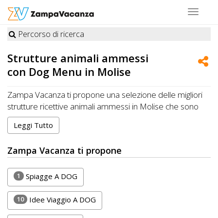
Toggle
navigat
Percorso di ricerca
STRUTTURE
Strutture animali ammessi
A
con
Dog Menu
in Molise
DOG
Zampa Vacanza ti propone una selezione delle migliori
strutture ricettive animali ammessi in Molise che sono
particolarmente indicate per le vacanze con animali
LUOGHI
Leggi Tutto
offrendo anche Dog Menu
A
Zampa Vacanza ti propone
DOG
1
Spiagge A DOG
OFFERTE
10
Idee Viaggio A DOG
A