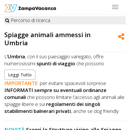
Toggle
navigat
Percorso di ricerca
STRUTTURE
Spiagge animali ammessi in
A
Umbria
DOG
L’
Umbria
, con il suo paesaggio variegato, offre
numerosissimi
spunti di viaggio
che possono
accontentare i gusti di ogni tipo di viaggiatore. Si tratta
LUOGHI
Leggi Tutto
dell’unica regione del centro-sud che non ha confini
A
IMPORTANTE
: per evitare spiacevoli sorprese
geografici sul mare, ma offre paesaggi collinari noti in
INFORMATI sempre su eventuali ordinanze
DOG
tutto il mondo fino a vere e proprie montagne della
comunali
che possono limitare l'accesso agli animali alle
catena appenninica. Gli specchi d’acqua non mancano, si
spiagge libere e sui
regolamenti dei singoli
ricorda su tutti
lago Trasimeno
, il quarto più grande
stabilimenti balnerari privati
, anche se dog friendly.
d’Italia che con le sue isole propone
itinerari turistici
OFFERTE
che offrono un panorama unico. L’area collinare copre il
A
70% della regione creando il tipico paesaggio umbro
NOVITÀ
Scopri le Strutture vicine alle Spiagge