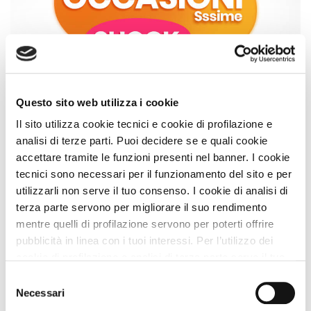
Lavora
Parco naturale del monte Subasio
, il
Parco del Lago
con
Trasimeno
, il
Parco di Colfiorito
, il
Parco fluviale del
Noi
Tevere e del Nera
.
Inserisci
Attività
Questo sito web utilizza i cookie
Il sito utilizza cookie tecnici e cookie di profilazione e
4 Spiagge A DOG
analisi di terze parti. Puoi decidere se e quali cookie
Puoi affinare i risultati usando i filtri
accettare tramite le funzioni presenti nel banner. I cookie
Accedi
tecnici sono necessari per il funzionamento del sito e per
/
utilizzarli non serve il tuo consenso. I cookie di analisi di
Registrati
terza parte servono per migliorare il suo rendimento
mentre quelli di profilazione servono per poterti offrire
pubblicità in linea con i tuoi interessi. Per l’utilizzo dei
Filtra
cookie di profilazione e analisi di terza parte serve il tuo
consenso. Se chiudi il banner cliccando sul tasto “Chiudi
Selezione
senza accettare” verranno installati solo i cookie tecnici.
Necessari
del
Visualizzo
4
elementi
Cliccando il pulsante “Accetta tutto” acconsenti all’utilizzo