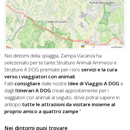
DOG
INFO
A
DOG
Leaflet
|
©
OpenStreetMap
contributors
Nei dintorni della spiaggia, Zampa Vacanza ha
selezionato per te tante Strutture Animali Ammessi e
Strutture A DOG premiate per i loro
servizi e la cura
CHIEDI
verso i viaggiatori con animali
.
CODICE
Fatti
consigliare
dalle nostre
Idee di Viaggio A DOG
e
SCONTO
dagli
Itinerari A DOG
creati appositamente per i
viaggiatori con animali al seguito, dove potrai sapere in
anticipo
tutte le attrazioni da visitare insieme al
Video
proprio amico a quattro zampe
."
Tutorial
Nei dintorni puoi trovare