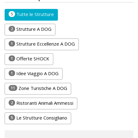
Lavora
con
5
Tutte le Strutture
Noi
2
Strutture A DOG
Inserisci
1
Strutture Eccellenze A DOG
Attività
1
Offerte SHOCK
Accedi
1
Idee Viaggio A DOG
/
11
Zone Turistiche A DOG
Registrati
2
Ristoranti Animali Ammessi
5
Le Strutture Consigliano