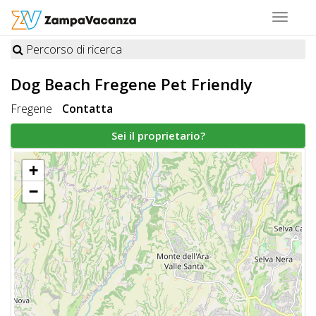
Toggle
navigat
Percorso di ricerca
STRUTTURE
Dog Beach Fregene
Pet Friendly
A
Fregene
Contatta
DOG
Sei il proprietario?
+
LUOGHI
−
A
DOG
OFFERTE
A