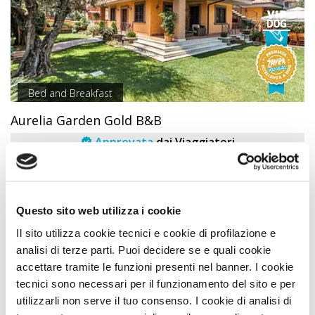
Bed and Breakfast
Aurelia Garden Gold B&B
Approvata
dai Viaggiatori
Premio
ECCELLENZA
VIP
A DOG
TOP 100 PIÙ Prenotate
Roma Lazio
Questo sito web utilizza i cookie
Animali Ammessi:
Il sito utilizza cookie tecnici e cookie di profilazione e
Servizi Speciali A DOG:
analisi di terze parti. Puoi decidere se e quali cookie
accettare tramite le funzioni presenti nel banner. I cookie
Ideale Per:
tecnici sono necessari per il funzionamento del sito e per
utilizzarli non serve il tuo consenso. I cookie di analisi di
Sconto PLUS fino al 15%