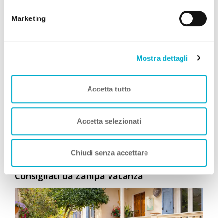
cookie.
Marketing
Mostra dettagli
Accetta tutto
Simone Giannelli
COME TE
, Viaggia con Zampa
Vacanza
Accetta selezionati
Leggi Tutto
Chiudi senza accettare
Consigliati da Zampa Vacanza