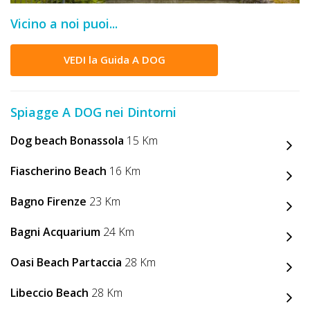
DOG
Vicino a noi puoi...
VEDI la Guida A DOG
INFO
A
Spiagge A DOG nei Dintorni
DOG
Dog beach Bonassola
15 Km
CHIEDI
Fiascherino Beach
16 Km
CODICE
Bagno Firenze
23 Km
SCONTO
Bagni Acquarium
24 Km
Video
Oasi Beach Partaccia
28 Km
Tutorial
Libeccio Beach
28 Km