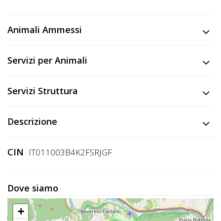
Lavora
con
Animali Ammessi
Noi
Inserisci
Servizi per Animali
Attività
Servizi Struttura
Accedi
Descrizione
/
Registrati
CIN
IT011003B4K2FSRJGF
Dove siamo
+