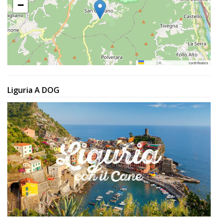
−
Leaflet
|
©
OpenStreetMap
contributors
Liguria A DOG