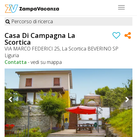
Toggle
navigat
Percorso di ricerca
STRUTTURE
Casa Di Campagna La
Scortica
A
VIA MARCO FEDERICI 25, La Scortica BEVERINO SP
DOG
Liguria
Contatta
-
vedi su mappa
LUOGHI
A
DOG
OFFERTE
A