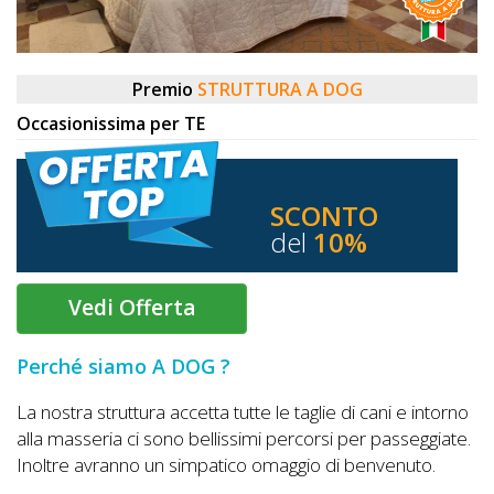
DOG
Premio
STRUTTURA A DOG
INFO
Occasionissima per TE
A
DOG
SCONTO
del
10%
CHIEDI
Vedi Offerta
CODICE
SCONTO
Perché siamo A DOG ?
Video
La nostra struttura accetta tutte le taglie di cani e intorno
Tutorial
alla masseria ci sono bellissimi percorsi per passeggiate.
Inoltre avranno un simpatico omaggio di benvenuto.