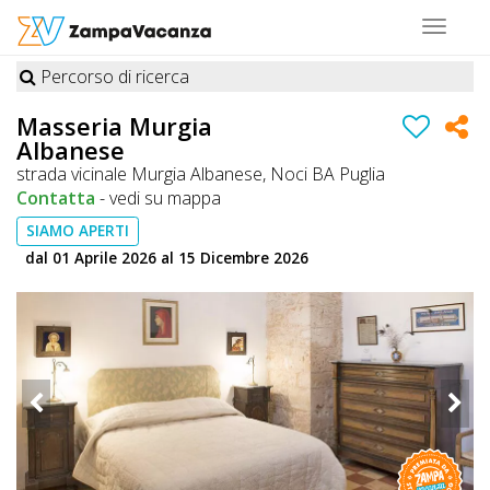
Toggle
navigat
Percorso di ricerca
STRUTTURE
Masseria Murgia
Albanese
A
strada vicinale Murgia Albanese, Noci BA Puglia
DOG
Contatta
-
vedi su mappa
SIAMO APERTI
dal 01 Aprile 2026 al 15 Dicembre 2026
LUOGHI
A
DOG
OFFERTE
A