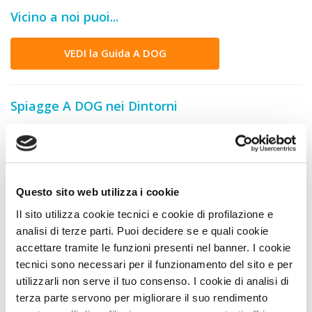
Vicino a noi puoi...
VEDI la Guida A DOG
Spiagge A DOG nei Dintorni
Lido Santos
25 Km
Lido Ottagono
29 Km
Questo sito web utilizza i cookie
Il sito utilizza cookie tecnici e cookie di profilazione e
Animali Ammessi
analisi di terze parti. Puoi decidere se e quali cookie
accettare tramite le funzioni presenti nel banner. I cookie
tecnici sono necessari per il funzionamento del sito e per
Servizi per Animali
utilizzarli non serve il tuo consenso. I cookie di analisi di
terza parte servono per migliorare il suo rendimento
Servizi Struttura