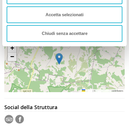
Accetta selezionati
Nei Dintorni con Animali
Dove siamo
Chiudi senza accettare
+
−
Leaflet
|
©
OpenStreetMap
contributors
Social della Struttura