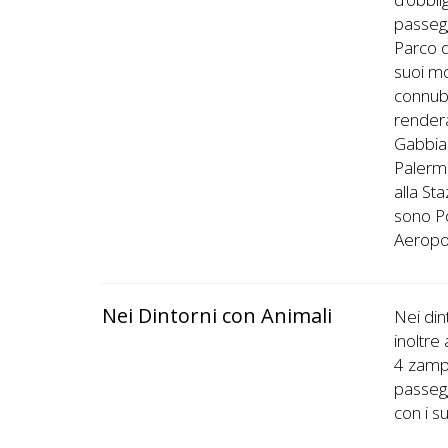
passegg
Parco d
suoi mo
connubi
rendera
Gabbian
Palermo
alla St
sono Po
Aeropor
Nei Dintorni con Animali
Nei din
inoltre
4 zampe
passegg
con i su