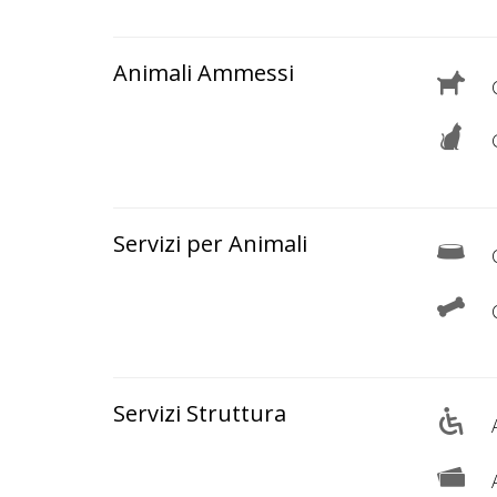
Lavora
con
Noi
Animali Ammessi
C
Inserisci
G
Attività
Servizi per Animali
C
Accedi
/
Registrati
Servizi Struttura
A
A