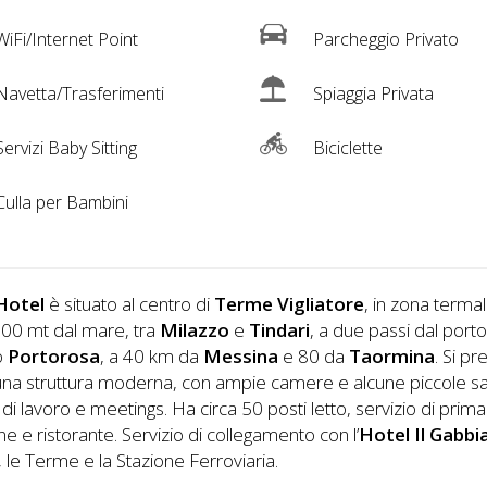
iFi/Internet Point
Parcheggio Privato
avetta/Trasferimenti
Spiaggia Privata
ervizi Baby Sitting
Biciclette
ulla per Bambini
Hotel
è situato al centro di
Terme Vigliatore
, in zona termal
500 mt dal mare, tra
Milazzo
e
Tindari
, a due passi dal port
co
Portorosa
, a 40 km da
Messina
e 80 da
Taormina
. Si p
na struttura moderna, con ampie camere e alcune piccole sa
i di lavoro e meetings. Ha circa 50 posti letto, servizio di prima
ne e ristorante. Servizio di collegamento con l’
Hotel Il Gabbi
,
le Terme e la Stazione Ferroviaria.