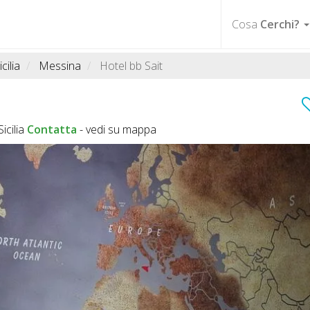
Cosa
Cerchi?
icilia
Messina
Hotel bb Sait
cilia
Contatta
-
vedi su mappa