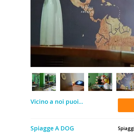
DOG
INFO
A
DOG
CHIEDI
CODICE
SCONTO
Vicino a noi puoi...
Video
Tutorial
Spiagge A DOG
Spiagg