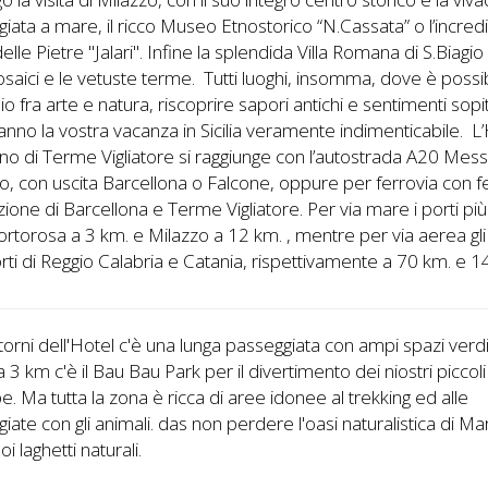
iata a mare, il ricco Museo Etnostorico “N.Cassata” o l’incredi
elle Pietre "Jalari". Infine la splendida Villa Romana di S.Biagio
saici e le vetuste terme. Tutti luoghi, insomma, dove è possibi
o fra arte e natura, riscoprire sapori antichi e sentimenti sopi
nno la vostra vacanza in Sicilia veramente indimenticabile. L’H
o di Terme Vigliatore si raggiunge con l’autostrada A20 Mess
, con uscita Barcellona o Falcone, oppure per ferrovia con 
azione di Barcellona e Terme Vigliatore. Per via mare i porti più 
rtorosa a 3 km. e Milazzo a 12 km. , mentre per via aerea gli
ti di Reggio Calabria e Catania, rispettivamente a 70 km. e 1
torni dell'Hotel c'è una lunga passeggiata con ampi spazi verdi
 a 3 km c'è il Bau Bau Park per il divertimento dei niostri piccoli
. Ma tutta la zona è ricca di aree idonee al trekking ed alle
iate con gli animali. das non perdere l'oasi naturalistica di Mar
oi laghetti naturali.