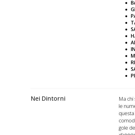
B
G
P
T
S
H
A
I
M
R
S
P
Nei Dintorni
Ma chi 
le nume
questa 
comodam
gole de
d’obbli