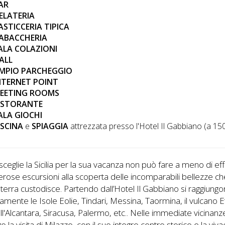
AR
ELATERIA
ASTICCERIA TIPICA
ABACCHERIA
ALA COLAZIONI
ALL
MPIO PARCHEGGIO
NTERNET POINT
EETING ROOMS
ISTORANTE
ALA GIOCHI
ISCINA
e
SPIAGGIA
attrezzata presso l'
Hotel Il Gabbiano
(a 15
sceglie la Sicilia per la sua vacanza non può fare a meno di ef
rose escursioni alla scoperta delle incomparabili bellezze c
terra custodisce. Partendo dall’Hotel Il Gabbiano si raggiung
ente le Isole Eolie, Tindari, Messina, Taormina, il vulcano Et
ll'Alcantara, Siracusa, Palermo, etc.. Nelle immediate vicinanz
go la visita di Milazzo, con il suo integro centro storico e la viv