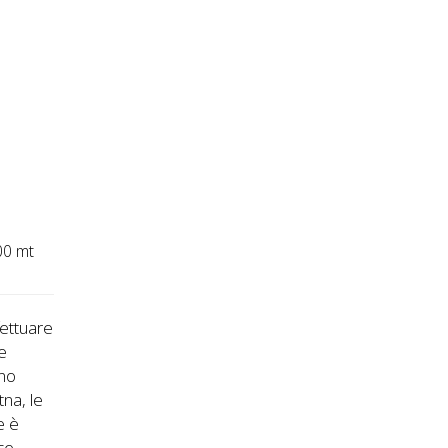
00 mt
fettuare
he
ono
na, le
e è
ace