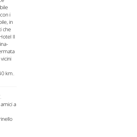
bile
 con i
le, in
ti che
otel Il
ina-
fermata
vicini
40 km..
.
 amici a
inello