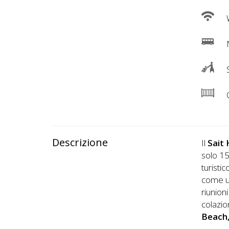
W
N
S
C
Descrizione
Il
Sait 
solo 1
turisti
come u
riunion
colazio
Beach