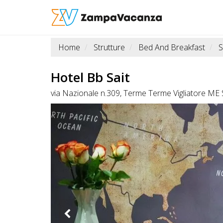
Home
Strutture
Bed And Breakfast
S
STRUTTURE
A
Hotel Bb Sait
DOG
via Nazionale n.309, Terme Terme Vigliatore ME Si
LUOGHI
A
DOG
OFFERTE
A