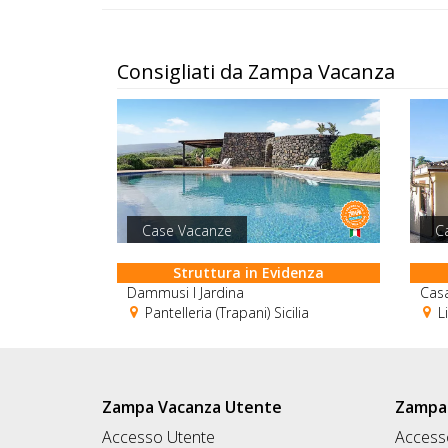
Consigliati da Zampa Vacanza
Case Vacanze
C
Struttura in Evidenza
Dammusi I Jardina
Cas
Pantelleria (Trapani) Sicilia
Li
Zampa Vacanza Utente
Zampa 
Accesso Utente
Accesso