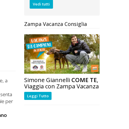
Vedi tutti
Zampa Vacanza Consiglia
Simone Giannelli
COME TE
,
e, a
Viaggia con Zampa Vacanza
o
resenta
Leggi Tutto
le per
ano