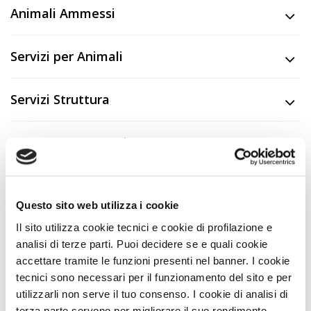
Animali Ammessi
Servizi per Animali
Servizi Struttura
Trattamento Soggiorno
Descrizione
Questo sito web utilizza i cookie
CIN
IT069099B12JB3NVQY
Il sito utilizza cookie tecnici e cookie di profilazione e
analisi di terze parti. Puoi decidere se e quali cookie
accettare tramite le funzioni presenti nel banner. I cookie
Nei Dintorni
tecnici sono necessari per il funzionamento del sito e per
utilizzarli non serve il tuo consenso. I cookie di analisi di
terza parte servono per migliorare il suo rendimento