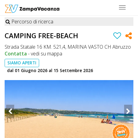
Toggle
navigat
Percorso di ricerca
STRUTTURE
CAMPING FREE-BEACH
A
Strada Statale 16 KM. 521,4, MARINA VASTO CH Abruzzo
DOG
Contatta
-
vedi su mappa
SIAMO APERTI
dal 01 Giugno 2026 al 15 Settembre 2026
LUOGHI
A
DOG
OFFERTE
A