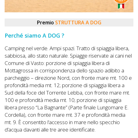
DOG
Premio
STRUTTURA A DOG
INFO
Perché siamo A DOG ?
A
Camping nel verde. Ampi spazi. Tratto di spiaggia libera,
DOG
sabbiosa, allo stato naturale. Spiagge riservate ai cani nel
Comune di Vasto: porzione di spiaggia libera di
Mottagrossa in corrispondenza dello spazio adibito a
CHIEDI
parcheggio – direzione Nord, con fronte mare mt. 100 e
profondità media mt. 12; porzione di spiaggia libera a
CODICE
Sud della foce del Torrente Lebba, con fronte mare mt.
SCONTO
100 e profondità media mt. 10; porzione di spiaggia
libera presso “La Bagnante” (Parte finale Lungomare E.
Video
Cordella), con fronte mare mt. 37 e profondità media
Tutorial
mt. 9. È consentito l’accesso in mare nello specchio
d’acqua davanti alle tre aree identificate.