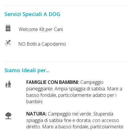
Lavora
con
Servizi Speciali A DOG
Noi
Welcome Kit per Cani
Inserisci
Attività
NO Botti a Capodanno
Accedi
Siamo Ideali per...
/
FAMIGLIE CON BAMBINI:
Campeggio
Registrati
pianeggiante. Ampia spiaggia di sabbia. Mare a
basso fondale, particolarmente adatto per i
bambini.
NATURA:
Campeggio nel verde. Stupenda
spiaggia di sabbia fine e dorata, con accesso
diretto. Mare a basso fondale, particolarmente