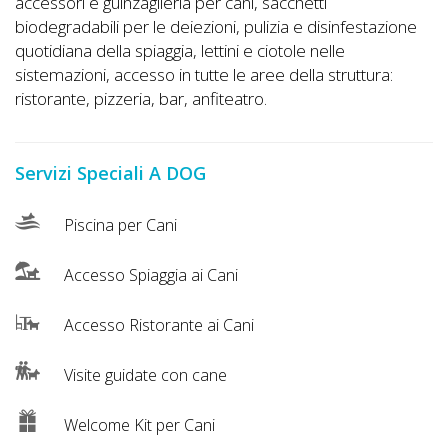
Lavora
accessori e guinzaglieria per cani, sacchetti
biodegradabili per le deiezioni, pulizia e disinfestazione
con
quotidiana della spiaggia, lettini e ciotole nelle
Noi
sistemazioni, accesso in tutte le aree della struttura:
ristorante, pizzeria, bar, anfiteatro.
Inserisci
Attività
Servizi Speciali A DOG
Piscina per Cani
Accedi
/
Accesso Spiaggia ai Cani
Registrati
Accesso Ristorante ai Cani
Visite guidate con cane
Welcome Kit per Cani