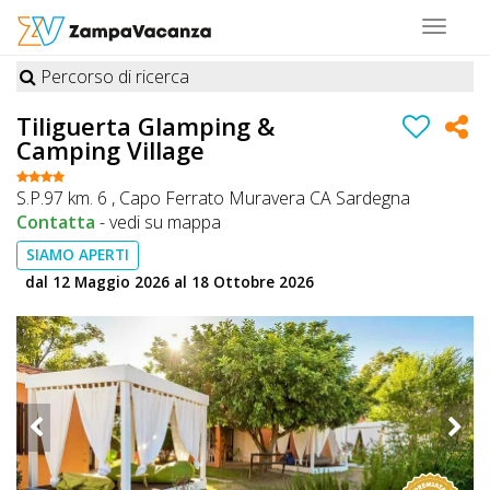
Toggle
navigat
Percorso di ricerca
STRUTTURE
Tiliguerta Glamping &
Camping Village
A
DOG
S.P.97 km. 6 , Capo Ferrato Muravera CA Sardegna
Contatta
-
vedi su mappa
SIAMO APERTI
LUOGHI
dal 12 Maggio 2026 al 18 Ottobre 2026
A
DOG
OFFERTE
A