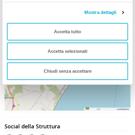
Nei Dintorni
Mostra dettagli
Nei Dintorni con Animali
Accetta tutto
Dove siamo
Accetta selezionati
+
Chiudi senza accettare
−
Leaflet
|
©
OpenStreetMap
contributors
Social della Struttura