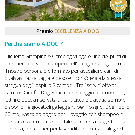
DOG
INFO
Premio
ECCELLENZA A DOG
A
Perché siamo A DOG ?
DOG
Tiliguerta Glamping & Camping Village è uno dei punti di
riferimento a livello europeo nell'accoglienza agli animali.
Il nostro personale è formato per accogliere cani di
CHIEDI
qualsiasi razza, taglia e peso e li considera alla stessa
CODICE
stregua degli "ospiti a 2 zampe". Tra i servizi offerti:
istruttori Cinofili, Dog Beach con noleggio di ombrelloni,
SCONTO
lettini e doccia riservata ai cani, ciotole d’acqua sempre
disponibili e giocattoli galleggianti per il bagno, Dog Pool di
Video
60 mq, vasca da bagno per il lavaggio con shampoo e
Tutorial
balsamo, veterinari disponibili su richiesta, dog sitter su
richiesta, pet corner per la vendita di cibi naturali, giochi,