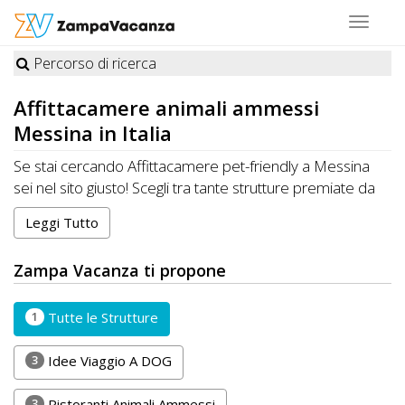
Toggle
navigat
Percorso di ricerca
STRUTTURE
Affittacamere
animali ammessi
A
Messina in Italia
DOG
Se stai cercando Affittacamere pet-friendly a Messina
sei nel sito giusto! Scegli tra tante strutture premiate da
Zampa Vacanza felici di ospitare cani, gatti e altri animali
Leggi Tutto
LUOGHI
domestici. Organizza la tua Vacanza ideale a Messina
con i tuoi amici a quattro zampe. CONTATTA
A
Zampa Vacanza ti propone
direttamente la Struttura per conoscere disponibilità e
DOG
prezzi. RISPARMIA con Zampa Vacanza e porti il tuo Pet
in Vacanza, sempre con te!
1
Tutte le Strutture
OFFERTE
3
Idee Viaggio A DOG
A
3
Ristoranti Animali Ammessi