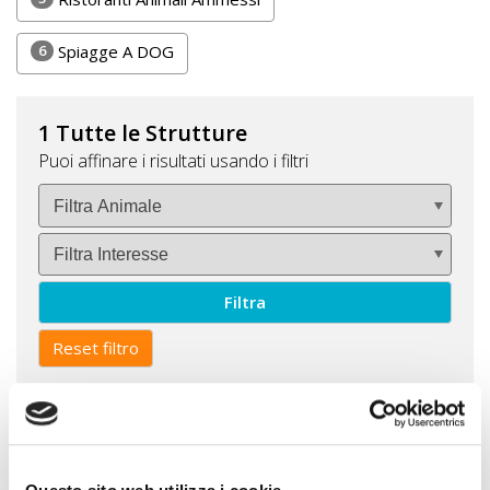
DOG
6
Spiagge A DOG
INFO
1 Tutte le Strutture
A
Puoi affinare i risultati usando i filtri
DOG
CHIEDI
CODICE
Filtra
SCONTO
Reset filtro
Video
Tutorial
Visualizzo
1
elemento