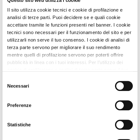
Lavora
Questo sito web utilizza i cookie
con
Il sito utilizza cookie tecnici e cookie di profilazione e
analisi di terze parti. Puoi decidere se e quali cookie
Noi
accettare tramite le funzioni presenti nel banner. I cookie
tecnici sono necessari per il funzionamento del sito e per
Inserisci
utilizzarli non serve il tuo consenso. I cookie di analisi di
Attività
terza parte servono per migliorare il suo rendimento
mentre quelli di profilazione servono per poterti offrire
pubblicità in linea con i tuoi interessi. Per l’utilizzo dei
Affittacamere
cookie di profilazione e analisi di terza parte serve il tuo
Accedi
Valle Dagrò
consenso. Se chiudi il banner cliccando sul tasto “Chiudi
Selezione
Savoca (Messina) Sicilia
/
senza accettare” verranno installati solo i cookie tecnici.
Necessari
del
Cliccando il pulsante “Accetta tutto” acconsenti all’utilizzo
Animali Ammessi:
Registrati
consenso
di tutti i cookie. Cliccando il pulsante “mostra dettagli”
Preferenze
troverai le varie categorie di cookie e potrai accettare o
Vedi
rifiutare i cookie in base alle tue preferenze e salvare le
tue scelte. Puoi modificare le tue scelte in ogni momento.
Statistiche
Per saperne di più consulta la nostra
informativa
cookie.