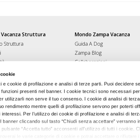
Vacanza Struttura
Mondo Zampa Vacanza
 Struttura
Guida A Dog
i
Zampa Blog
ità
Collaborazioni
Conad for Pet
 Struttura
 cookie
ci e cookie di profilazione e analisi di terze parti. Puoi decidere s
 funzioni presenti nel banner. I cookie tecnici sono necessari per 
 utilizzarli non serve il tuo consenso. I cookie di analisi di terza
uo rendimento mentre quelli di profilazione servono per poterti off
i interessi. Per l’utilizzo dei cookie di profilazione e analisi di te
il banner cliccando sul tasto “Chiudi senza accettare” verranno ins
 pulsante “Accetta tutto” acconsenti all’utilizzo di tutti i cookie. C
roverai le varie categorie di cookie e potrai accettare o rifiutare i