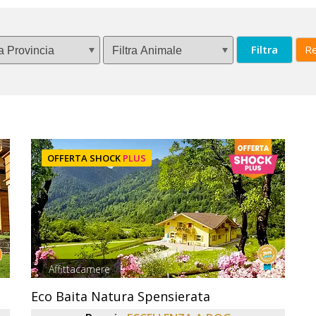
Filtra
Re
OFFERTA SHOCK
PLUS
Affittacamere
Eco Baita Natura Spensierata