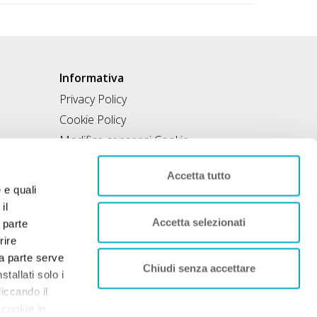
Informativa
Privacy Policy
Cookie Policy
Modifica consensi Cookie
Condizioni di utilizzo
Accetta tutto
Contratto di inclusione
e e quali
il
Accetta selezionati
 parte
rire
rza parte serve
Chiudi senza accettare
tallati solo i
liccando il
 cookie in