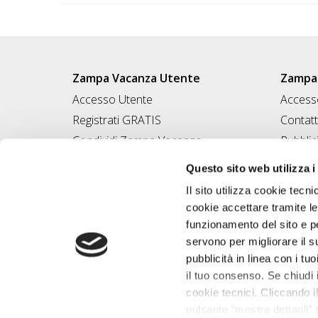
Zampa Vacanza Utente
Zampa 
Accesso Utente
Accesso
Registrati GRATIS
Contatt
Condividi Zampa Vacanza
Pubblic
Campagna Contro l'Abbandono
Iscrivi
Questo sito web utilizza i
Chiedi A Zampa
Il sito utilizza cookie tecni
Mi FIDO di TE
cookie accettare tramite le
Iscrizione Magazine
funzionamento del sito e per
servono per migliorare il s
pubblicità in linea con i tuo
il tuo consenso. Se chiudi 
cookie tecnici. Cliccando il
pulsante “mostra dettagli” t