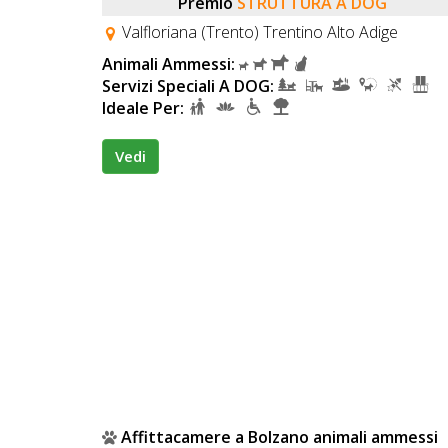
Lavora
Premio
STRUTTURA A DOG
con
Valfloriana (Trento) Trentino Alto Adige
Noi
Animali Ammessi:
Servizi Speciali A DOG:
Ideale Per:
Inserisci
Attività
Vedi
Accedi
/
Registrati
Affittacamere a Bolzano animali ammessi