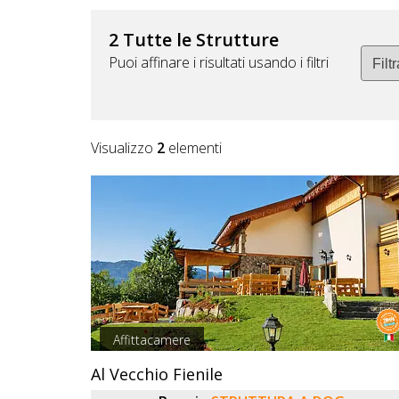
DOG
2 Tutte le Strutture
Puoi affinare i risultati usando i filtri
INFO
A
DOG
Visualizzo
2
elementi
CHIEDI
CODICE
SCONTO
Video
Affittacamere
Tutorial
Al Vecchio Fienile