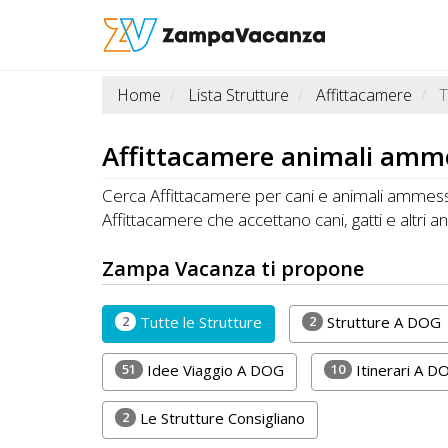
Home
Lista Strutture
Affittacamere
T
STRUTTURE
A
Affittacamere
animali ammes
DOG
Cerca Affittacamere per cani e animali ammessi 
Affittacamere che accettano cani, gatti e altri an
LUOGHI
Zampa Vacanza ti propone
A
DOG
2
2
Tutte le Strutture
Strutture A DOG
51
10
Idee Viaggio A DOG
Itinerari A D
OFFERTE
2
Le Strutture Consigliano
A