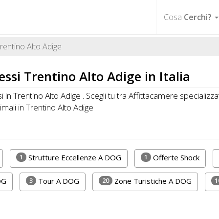
Cosa
Cerchi?
rentino Alto Adige
si Trentino Alto Adige in Italia
in Trentino Alto Adige . Scegli tu tra Affittacamere specializ
imali in Trentino Alto Adige
1
1
Strutture Eccellenze A DOG
Offerte Shock
3
20
1
OG
Tour A DOG
Zone Turistiche A DOG