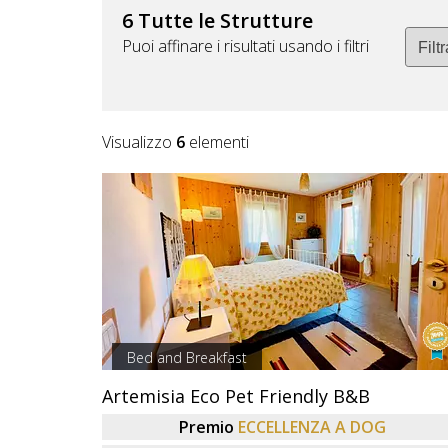
DOG
6 Tutte le Strutture
Puoi affinare i risultati usando i filtri
INFO
A
Visualizzo
6
elementi
DOG
CHIEDI
CODICE
SCONTO
Bed and Breakfast
Video
Tutorial
Artemisia Eco Pet Friendly B&B
Premio
ECCELLENZA A DOG