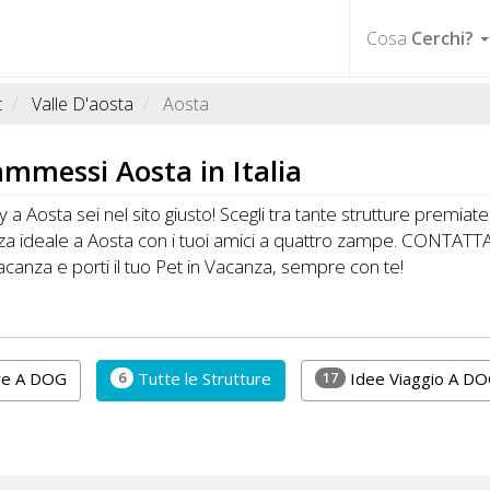
Cosa
Cerchi?
t
Valle D'aosta
Aosta
mmessi Aosta in Italia
 Aosta sei nel sito giusto! Scegli tra tante strutture premiate
anza ideale a Aosta con i tuoi amici a quattro zampe. CONTATT
canza e porti il tuo Pet in Vacanza, sempre con te!
6
17
re A DOG
Tutte le Strutture
Idee Viaggio A D