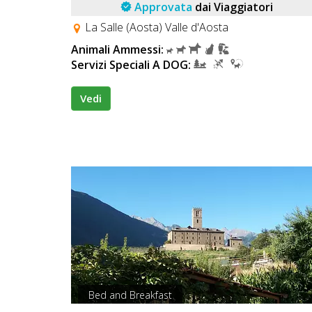
Lavora
Approvata
dai Viaggiatori
con
La Salle (Aosta) Valle d'Aosta
Noi
Animali Ammessi:
Servizi Speciali A DOG:
Inserisci
Vedi
Attività
Accedi
/
Registrati
Bed and Breakfast