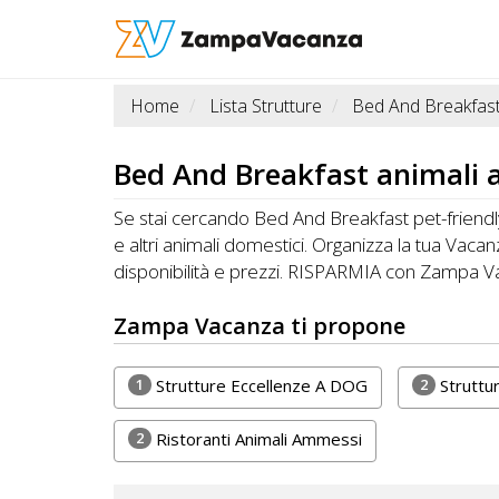
Home
Lista Strutture
Bed And Breakfas
STRUTTURE
A
Bed And Breakfast
animali a
DOG
Se stai cercando Bed And Breakfast pet-friendly a
e altri animali domestici. Organizza la tua Vac
disponibilità e prezzi. RISPARMIA con Zampa Va
LUOGHI
A
Zampa Vacanza ti propone
DOG
1
2
Strutture Eccellenze A DOG
Struttu
2
Ristoranti Animali Ammessi
OFFERTE
A