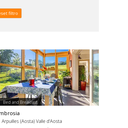
set filtro
Bed and Breakfast
mbrosia
Arpuilles (Aosta) Valle d'Aosta