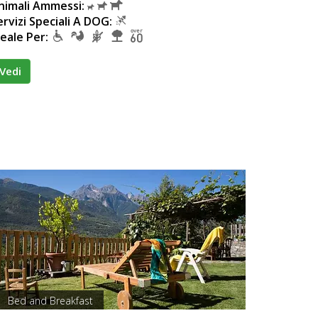
nimali Ammessi:
ervizi Speciali A DOG:
deale Per:
Vedi
Bed and Breakfast