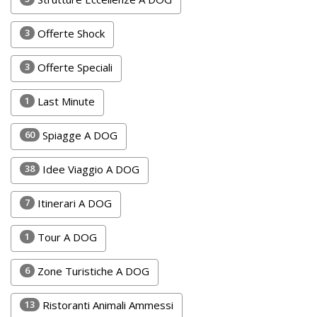
DOG
3
Offerte Shock
3
Offerte Speciali
INFO
A
1
Last Minute
DOG
60
Spiagge A DOG
38
Idee Viaggio A DOG
CHIEDI
CODICE
7
Itinerari A DOG
SCONTO
1
Tour A DOG
Video
6
Zone Turistiche A DOG
Tutorial
13
Ristoranti Animali Ammessi