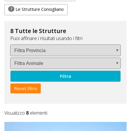
Lavora
con
7
Le Strutture Consigliano
Noi
8 Tutte le Strutture
Inserisci
Puoi affinare i risultati usando i filtri
Attività
Accedi
Filtra
/
Registrati
Reset filtro
Visualizzo
8
elementi