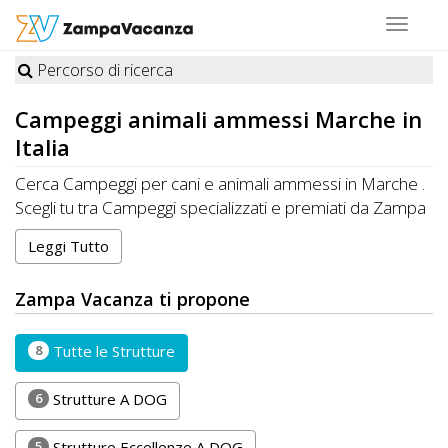
Toggle
navigat
Percorso di ricerca
STRUTTURE
Campeggi
animali ammessi Marche in
A
Italia
DOG
Cerca Campeggi per cani e animali ammessi in Marche .
Scegli tu tra Campeggi specializzati e premiati da Zampa
Vacanza o Campeggi che accettano cani, gatti e altri
Leggi Tutto
LUOGHI
animali in Marche
A
Zampa Vacanza ti propone
DOG
8
Tutte le Strutture
OFFERTE
6
Strutture A DOG
A
5
Strutture Eccellenze A DOG