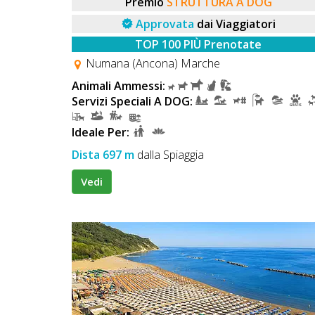
Lavora
Premio
STRUTTURA A DOG
con
Approvata
dai Viaggiatori
Noi
TOP 100 PIÙ Prenotate
Numana (Ancona) Marche
Inserisci
Animali Ammessi:
Servizi Speciali A DOG:
Attività
Ideale Per:
Dista 697 m
dalla Spiaggia
Accedi
Vedi
/
Registrati