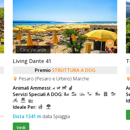
Case Vacanze
Living Dante 41
T
Premio
STRUTTURA A DOG
Pesaro (Pesaro e Urbino) Marche
Animali Ammessi:
A
Servizi Speciali A DOG:
S
I
Ideale Per:
Dista 1341 m
dalla Spiaggia
Vedi