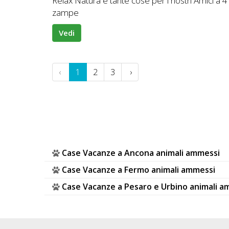
Relax Natura e tante cose per i nostri Amici a 4
zampe
Vedi
‹
1
2
3
›
Case Vacanze a Ancona animali ammessi
Case Vacanze a Fermo animali ammessi
Case Vacanze a Pesaro e Urbino animali a