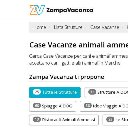
Home
Lista Strutture
Case Vacanze
STRUTTURE
A
Case Vacanze
animali ammes
DOG
Cerca Case Vacanze per cani e animali ammessi
accettano cani, gatti e altri animali in Marche
LUOGHI
Zampa Vacanza ti propone
A
DOG
25
13
Tutte le Strutture
Strutture A DO
60
38
Spiagge A DOG
Idee Viaggio A D
OFFERTE
13
23
Ristoranti Animali Ammessi
Le Str
A