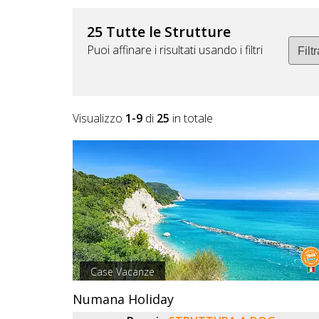
DOG
25 Tutte le Strutture
Puoi affinare i risultati usando i filtri
INFO
A
DOG
Visualizzo
1-9
di
25
in totale
CHIEDI
CODICE
SCONTO
Video
Case Vacanze
Tutorial
Numana Holiday