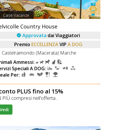
Case Vacanze
elvicolle Country House
Approvata
dai Viaggiatori
Premio
ECCELLENZA
VIP
A DOG
Castelraimondo (Macerata) Marche
nimali Ammessi:
ervizi Speciali A DOG:
deale Per:
conto PLUS fino al 15%
 PIÙ compresi nell'offerta...
Vedi