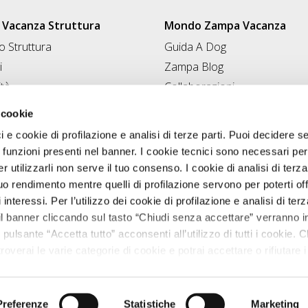
Vacanza Struttura
Mondo Zampa Vacanza
 Struttura
Guida A Dog
i
Zampa Blog
ità
Collaborazioni
Conad for Pet
 Struttura
 cookie
ci e cookie di profilazione e analisi di terze parti. Puoi decidere s
 funzioni presenti nel banner. I cookie tecnici sono necessari per 
 utilizzarli non serve il tuo consenso. I cookie di analisi di terza
uo rendimento mentre quelli di profilazione servono per poterti off
i interessi. Per l’utilizzo dei cookie di profilazione e analisi di te
il banner cliccando sul tasto “Chiudi senza accettare” verranno ins
 pulsante “Accetta tutto” acconsenti all’utilizzo di tutti i cookie. C
roverai le varie categorie di cookie e potrai accettare o rifiutare i
salvare le tue scelte. Puoi modificare le tue scelte in ogni mome
Zampavacanza.it © 2026 tutti i diritti riservati.
nostra
informativa cookie.
VA 02544380542 registro delle imprese di Perugia, REA PG-224595. cap
Progetto Originale realizzato da
T&RB//GROUP
Preferenze
Statistiche
Marketing