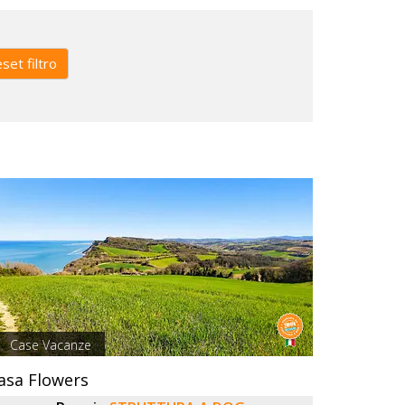
set filtro
Case Vacanze
asa Flowers