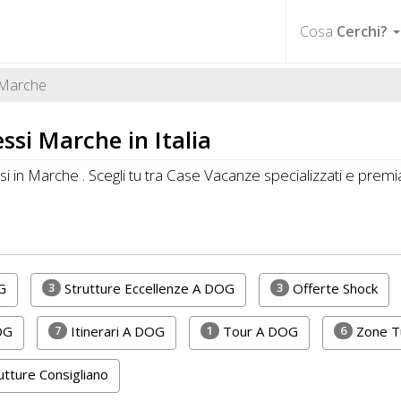
Cosa
Cerchi?
Marche
si Marche in Italia
 in Marche . Scegli tu tra Case Vacanze specializzati e pre
3
3
G
Strutture Eccellenze A DOG
Offerte Shock
7
1
6
OG
Itinerari A DOG
Tour A DOG
Zone Tu
utture Consigliano