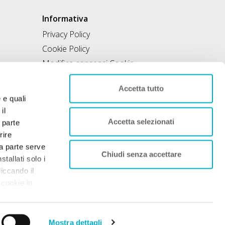
Informativa
Privacy Policy
Cookie Policy
Modifica consensi Cookie
Condizioni di utilizzo
Accetta tutto
Contratto di inclusione
e e quali
il
Accetta selezionati
 parte
rire
rza parte serve
Chiudi senza accettare
tallati solo i
liccando il
 cookie in
nto. Per
 sociale 50.000€
Mostra dettagli