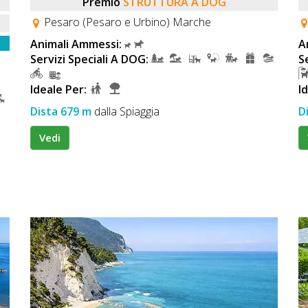
Premio
STRUTTURA A DOG
Pesaro (Pesaro e Urbino) Marche
Animali Ammessi:
A
Servizi Speciali A DOG:
S
Ideale Per:
I
Dista 679 m
dalla Spiaggia
D
Vedi