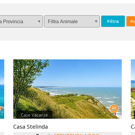
Filtra
Re
Case Vacanze
Casa Stelinda
C