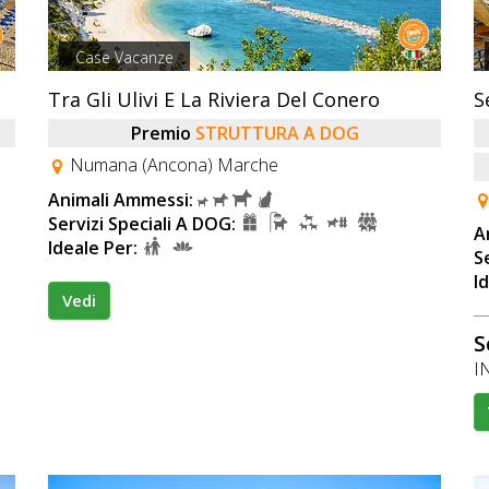
Case Vacanze
Tra Gli Ulivi E La Riviera Del Conero
S
Premio
STRUTTURA A DOG
Numana (Ancona) Marche
Animali Ammessi:
Servizi Speciali A DOG:
A
Ideale Per:
S
I
Vedi
S
IN