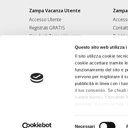
Zampa Vacanza Utente
Zampa 
Accesso Utente
Accesso
Registrati GRATIS
Contatt
Condividi Zampa Vacanza
Pubblic
Campagna Contro l'Abbandono
Iscrivi
Questo sito web utilizza i
Chiedi A Zampa
Il sito utilizza cookie tecni
Mi FIDO di TE
cookie accettare tramite le
Iscrizione Magazine
funzionamento del sito e per
servono per migliorare il s
pubblicità in linea con i tuo
il tuo consenso. Se chiudi 
cookie tecnici. Cliccando il
pulsante “mostra dettagli” t
base alle tue preferenze e 
saperne di più consulta la 
Desegno Srl P.I
Selezione
Necessari