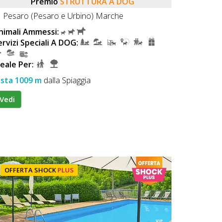
Premio
STRUTTURA A DOG
Pesaro (Pesaro e Urbino) Marche
nimali Ammessi:
ervizi Speciali A DOG:
deale Per:
ista 1009 m
dalla Spiaggia
Vedi
OFFERTA SHOCK
PLUS