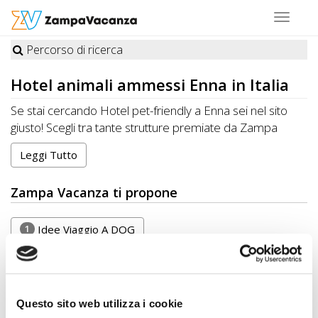
Toggle
navigat
Percorso di ricerca
STRUTTURE
Hotel
animali ammessi Enna in Italia
A
Se stai cercando Hotel pet-friendly a Enna sei nel sito
DOG
giusto! Scegli tra tante strutture premiate da Zampa
Vacanza felici di ospitare cani, gatti e altri animali
Leggi Tutto
domestici. Organizza la tua Vacanza ideale a Enna con i
LUOGHI
tuoi amici a quattro zampe. CONTATTA direttamente la
Zampa Vacanza ti propone
Struttura per conoscere disponibilità e prezzi.
A
RISPARMIA con Zampa Vacanza e porti il tuo Pet in
DOG
Vacanza, sempre con te!
1
Idee Viaggio A DOG
OFFERTE
Altre Province
A
Questo sito web utilizza i cookie