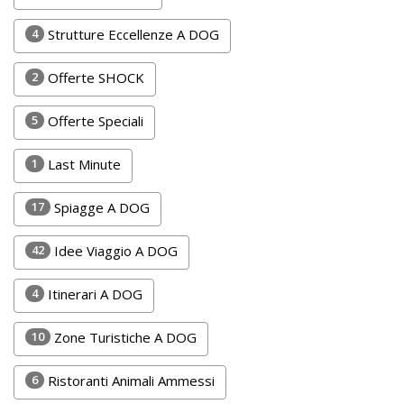
DOG
4
Strutture Eccellenze A DOG
2
Offerte SHOCK
INFO
A
5
Offerte Speciali
DOG
1
Last Minute
17
Spiagge A DOG
CHIEDI
CODICE
42
Idee Viaggio A DOG
SCONTO
4
Itinerari A DOG
Video
10
Zone Turistiche A DOG
Tutorial
6
Ristoranti Animali Ammessi