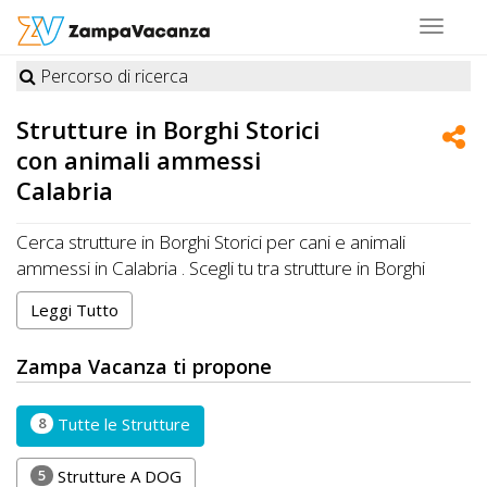
Toggle
navigat
Percorso di ricerca
STRUTTURE
Strutture in
Borghi Storici
A
con animali ammessi
DOG
Calabria
Cerca strutture in Borghi Storici per cani e animali
ammessi in Calabria . Scegli tu tra strutture in Borghi
LUOGHI
Storici specializzate e premiate da Zampa Vacanza o in
A
Leggi Tutto
Borghi Storici che accettano cani, gatti e altri animali in
DOG
Calabria
Zampa Vacanza ti propone
8
Tutte le Strutture
OFFERTE
A
5
Strutture A DOG