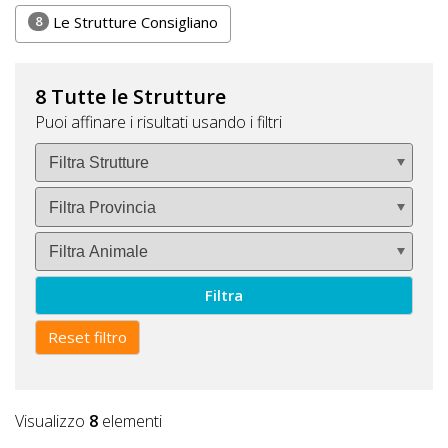
Lavora
8
Le Strutture Consigliano
con
Noi
8 Tutte le Strutture
Inserisci
Puoi affinare i risultati usando i filtri
Attività
Accedi
/
Filtra
Registrati
Reset filtro
Visualizzo
8
elementi