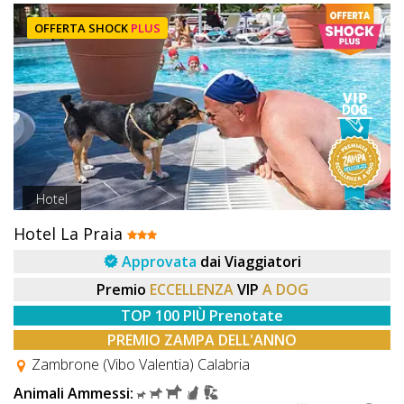
OFFERTA SHOCK
PLUS
Hotel
Hotel La Praia
Approvata
dai Viaggiatori
Premio
ECCELLENZA
VIP
A DOG
TOP 100 PIÙ Prenotate
PREMIO ZAMPA DELL'ANNO
Zambrone (Vibo Valentia) Calabria
Animali Ammessi: