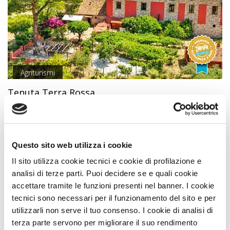
Agriturismi
Tenuta Terra Rossa
Premio
ECCELLENZA A DOG
Rossano (Cosenza) Calabria
Animali Ammessi:
Questo sito web utilizza i cookie
Servizi Speciali A DOG:
Il sito utilizza cookie tecnici e cookie di profilazione e
analisi di terze parti. Puoi decidere se e quali cookie
Vedi
accettare tramite le funzioni presenti nel banner. I cookie
tecnici sono necessari per il funzionamento del sito e per
utilizzarli non serve il tuo consenso. I cookie di analisi di
terza parte servono per migliorare il suo rendimento