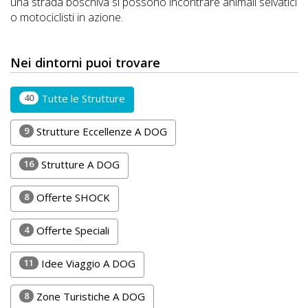
Lavora
una strada boschiva si possono incontrare animali selvatici
o motociclisti in azione.
con
Noi
Nei dintorni puoi trovare
Inserisci
40
Tutte le Strutture
Attività
9
Strutture Eccellenze A DOG
Accedi
16
Strutture A DOG
/
8
Offerte SHOCK
Registrati
4
Offerte Speciali
11
Idee Viaggio A DOG
8
Zone Turistiche A DOG