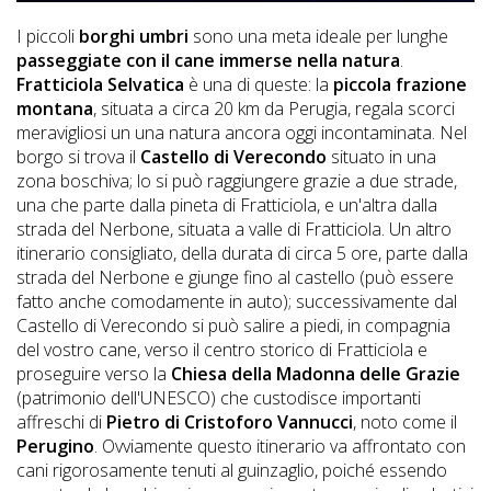
DOG
I piccoli
borghi umbri
sono una meta ideale per lunghe
passeggiate con il cane immerse nella natura
.
Fratticiola Selvatica
è una di queste: la
piccola frazione
INFO
montana
, situata a circa 20 km da Perugia, regala scorci
meravigliosi un una natura ancora oggi incontaminata. Nel
A
borgo si trova il
Castello di Verecondo
situato in una
DOG
zona boschiva; lo si può raggiungere grazie a due strade,
una che parte dalla pineta di Fratticiola, e un'altra dalla
strada del Nerbone, situata a valle di Fratticiola. Un altro
itinerario consigliato, della durata di circa 5 ore, parte dalla
CHIEDI
strada del Nerbone e giunge fino al castello (può essere
fatto anche comodamente in auto); successivamente dal
CODICE
Castello di Verecondo si può salire a piedi, in compagnia
SCONTO
del vostro cane, verso il centro storico di Fratticiola e
proseguire verso la
Chiesa della Madonna delle Grazie
Video
(patrimonio dell'UNESCO) che custodisce importanti
affreschi di
Pietro di Cristoforo Vannucci
, noto come il
Tutorial
Perugino
. Ovviamente questo itinerario va affrontato con
cani rigorosamente tenuti al guinzaglio, poiché essendo