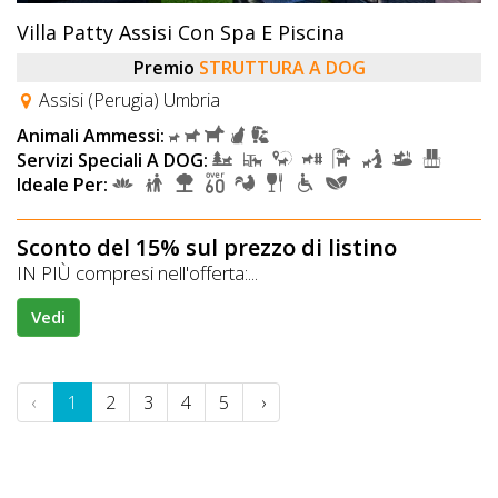
Villa Patty Assisi Con Spa E Piscina
Premio
STRUTTURA A DOG
Assisi (Perugia) Umbria
Animali Ammessi:
Servizi Speciali A DOG:
Ideale Per:
Sconto del 15% sul prezzo di listino
IN PIÙ compresi nell'offerta:...
Vedi
‹
1
2
3
4
5
›