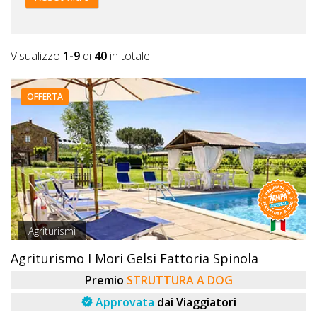
Visualizzo
1-9
di
40
in totale
OFFERTA
Agriturismi
Agriturismo I Mori Gelsi Fattoria Spinola
Premio
STRUTTURA A DOG
Approvata
dai Viaggiatori