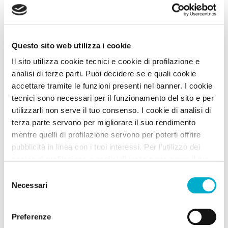
Questo sito web utilizza i cookie
Il sito utilizza cookie tecnici e cookie di profilazione e
analisi di terze parti. Puoi decidere se e quali cookie
accettare tramite le funzioni presenti nel banner. I cookie
tecnici sono necessari per il funzionamento del sito e per
utilizzarli non serve il tuo consenso. I cookie di analisi di
Agriturismi
terza parte servono per migliorare il suo rendimento
Agriturismo La Mora
mentre quelli di profilazione servono per poterti offrire
pubblicità in linea con i tuoi interessi. Per l’utilizzo dei
Approvata
dai Viaggiatori
cookie di profilazione e analisi di terza parte serve il tuo
Premio
ECCELLENZA
VIP
A DOG
consenso. Se chiudi il banner cliccando sul tasto “Chiudi
Selezione
PREMIO ZAMPA DELL'ANNO
senza accettare” verranno installati solo i cookie tecnici.
Necessari
del
Assisi (Perugia) Umbria
Cliccando il pulsante “Accetta tutto” acconsenti all’utilizzo
consenso
di tutti i cookie. Cliccando il pulsante “mostra dettagli”
Animali Ammessi:
Preferenze
troverai le varie categorie di cookie e potrai accettare o
Servizi Speciali A DOG: