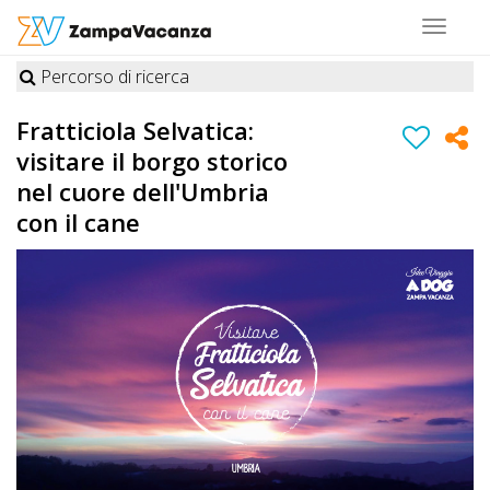
Toggle
navigat
Percorso di ricerca
STRUTTURE
Fratticiola Selvatica:
A
visitare il borgo storico
DOG
nel cuore dell'Umbria
con il cane
LUOGHI
A
DOG
OFFERTE
A